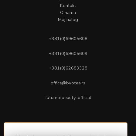
Kontakt
O nama
Moj nalog
+381(0)69605608
+381(0)69605609
+381(0)62683328
office@byotea.rs
futureofbeauty_official