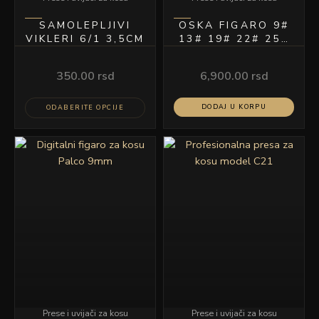
proizvoda.
SAMOLEPLJIVI
OSKA FIGARO 9#
VIKLERI 6/1 3,5CM
13# 19# 22# 25#
28# 31#
350.00
rsd
6,900.00
rsd
DODAJ U KORPU
ODABERITE OPCIJE
Prese i uvijači za kosu
Prese i uvijači za kosu