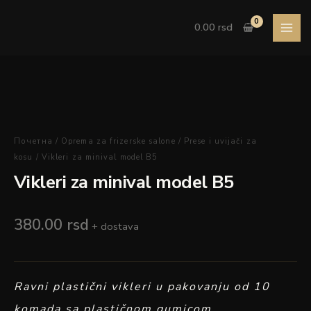
Pređi
model
na
B5
0.00
rsd
sadržaj
količina
Vikleri
za
minival
Почетна
/
Oprema za frizerske salone
/
Prese i uvijači za
model
kosu
/ Vikleri za minival model B5
B5
Vikleri za minival model B5
količina
380.00
rsd
+ dostava
Ravni plastični vikleri u pakovanju od 10
komada sa plastičnom gumicom.