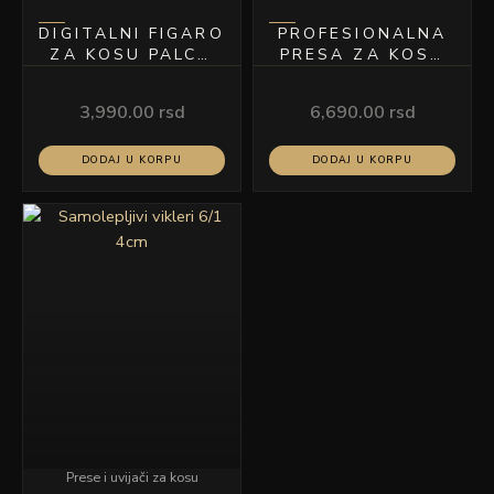
DIGITALNI FIGARO
PROFESIONALNA
ZA KOSU PALCO
PRESA ZA KOSU
9MM
MODEL C21
3,990.00
rsd
6,690.00
rsd
DODAJ U KORPU
DODAJ U KORPU
Ovaj
proizvod
ima
više
varijanti.
Opcije
mogu
biti
izabrane
na
stranici
Prese i uvijači za kosu