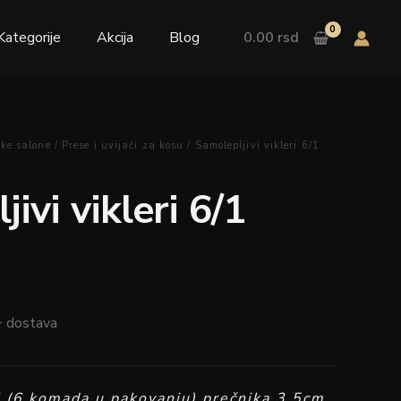
Kategorije
Akcija
Blog
0.00
rsd
ke salone
/
Prese i uvijači za kosu
/ Samolepljivi vikleri 6/1
ivi vikleri 6/1
+ dostava
ri (6 komada u pakovanju) prečnika 3,5cm