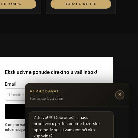
J U KORPU
DODAJ U KORPU
AI PRODAVAC
✕
Tvoj asistent za salon
Z
d
r
a
v
o
!

D
o
b
r
o
d
o
š
l
i
u
n
a
š
u
p
r
o
d
a
v
n
i
c
u
p
r
o
f
e
s
i
o
n
a
l
n
e
f
r
i
z
e
r
s
k
e
o
p
r
e
m
e
.
M
o
g
u
l
i
v
a
m
p
o
m
o
ć
i
o
k
o
k
u
p
o
v
i
n
e
?