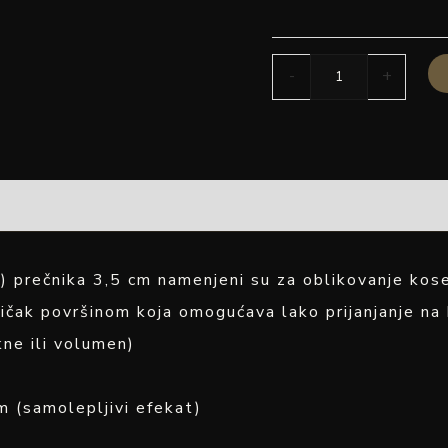
-
+
u) prečnika 3,5 cm namenjeni su za oblikovanje kos
čak površinom koja omogućava lako prijanjanje na k
kne ili volumen)
m (samolepljivi efekat)