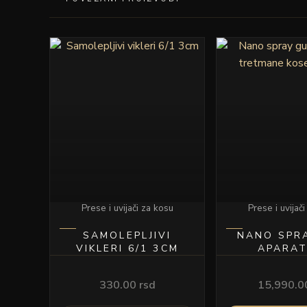
Ovaj
proizvod
ima
više
varijanti.
Opcije
mogu
biti
izabrane
na
Prese i uvijači za kosu
Prese i uvijač
stranici
proizvoda.
SAMOLEPLJIVI
NANO SPR
VIKLERI 6/1 3CM
APARAT
TRETMANE 
SKAL
330.00
rsd
15,990.