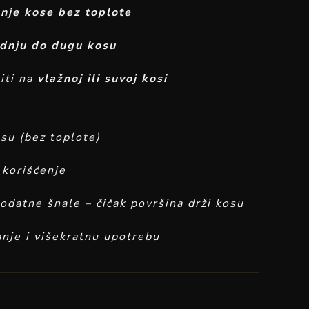
nje kose bez toplote
dnju do dugu kosu
iti na
vlažnoj ili suvoj kosi
su (bez toplote)
 korišćenje
odatne šnale – čičak površina drži kosu
anje i višekratnu upotrebu