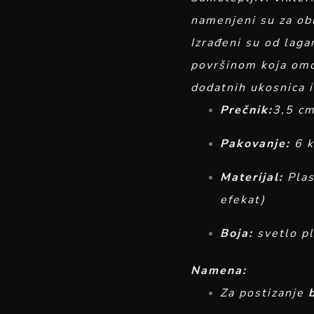
namenjeni su za ob
Izrađeni su od laga
površinom koja omo
dodatnih ukosnica il
Prečnik:
3,5 cm
Pakovanje:
6 
Materijal:
Plas
efekat)
Boja:
svetlo p
Namena:
Za postizanje