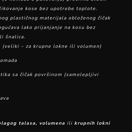
likovanje kose bez upotrebe toplote.
nog plastičnog materijala obloženog čičak
gućava lako prijanjanje na kosu bez
i šnalica.
 (veliki – za krupne lokne ili volumen)
komada
tika sa čičak površinom (samolepljivi
lava
blagog talasa, volumena
ili
krupnih lokni