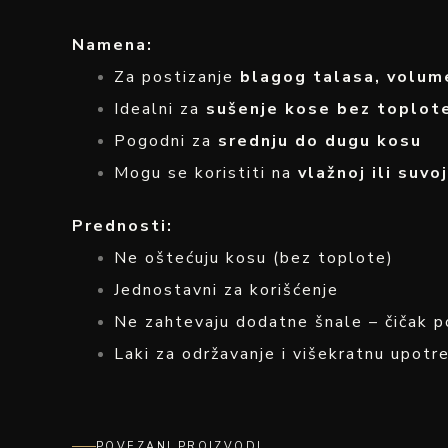
Namena:
Za postizanje
blagog talasa, volum
Idealni za
sušenje kose bez toplot
Pogodni za
srednju do dugu kosu
Mogu se koristiti na
vlažnoj ili suvo
Prednosti:
Ne oštećuju kosu (bez toplote)
Jednostavni za korišćenje
Ne zahtevaju dodatne šnale – čičak p
Laki za održavanje i višekratnu upotr
POVEZANI PROIZVODI