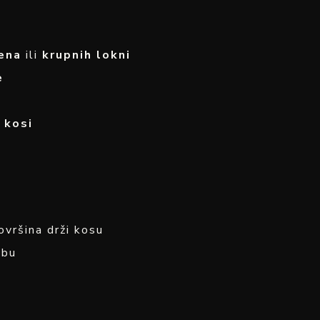
ena
ili
krupnih lokni
e
j kosi
ovršina drži kosu
ebu