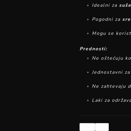
Idealni za
suše
Pogodni za
sre
Mogu se korist
Prednosti:
Ne oštećuju ko
Jednostavni za
Ne zahtevaju d
Laki za održav
Plava
Žuta