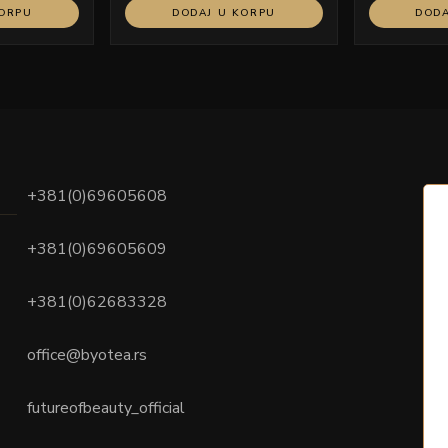
KORPU
DODAJ U KORPU
DODA
+381(0)69605608
+381(0)69605609
+381(0)62683328
office@byotea.rs
futureofbeauty_official