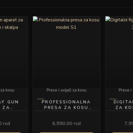
i za kosu
Prese i uvijači za kosu
Prese i 
AY GUN
PROFESSIONALNA
DIGITA
 ZA
PRESA ZA KOSU
ZA KO
KOSE I
MODEL S1
PA
00
rsd
6,990.00
rsd
7,9