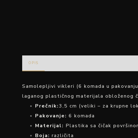
OPIS
Samolepljivi vikleri (6 komada u pakovanj
laganog plastičnog materijala obloženog či
Prečnik:
3,5 cm (veliki – za krupne lo
Pakovanje:
6 komada
Materijal:
Plastika sa čičak površino
Boja:
različita