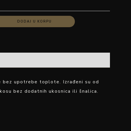
DODAJ U KORPU
e bez upotrebe toplote. Izrađeni su od
osu bez dodatnih ukosnica ili šnalica.