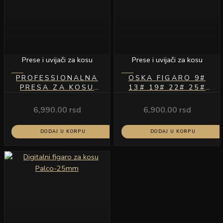
Prese i uvijači za kosu
Prese i uvijači za kosu
PROFESSIONALNA
OSKA FIGARO 9#
PRESA ZA KOSU
13# 19# 22# 25#
MODEL S1
28# 31#
6,990.00
rsd
6,900.00
rsd
DODAJ U KORPU
DODAJ U KORPU