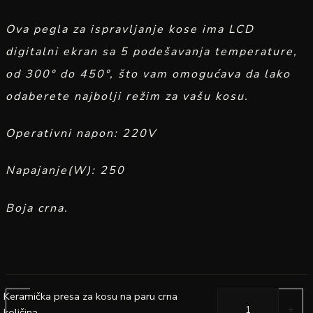
Ova pegla za ispravljanje kose ima LCD
digitalni ekran sa 5 podešavanja temperature,
od 300° do 450°, što vam omogućava da lako
odaberete najbolji režim za vašu kosu.
Operativni napon: 220V
Napajanje(W): 250
Boja crna.
Keramička presa za kosu na paru crna
-
+
količina