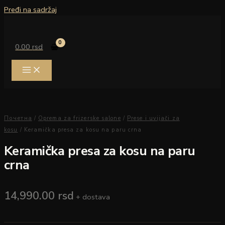
Pređi na sadržaj
0.00
rsd
Почетна
/
Oprema za frizerske salone
/
Prese i uvijači za
kosu
/ Keramička presa za kosu na paru crna
Keramička presa za kosu na paru
crna
14,990.00
rsd
+ dostava