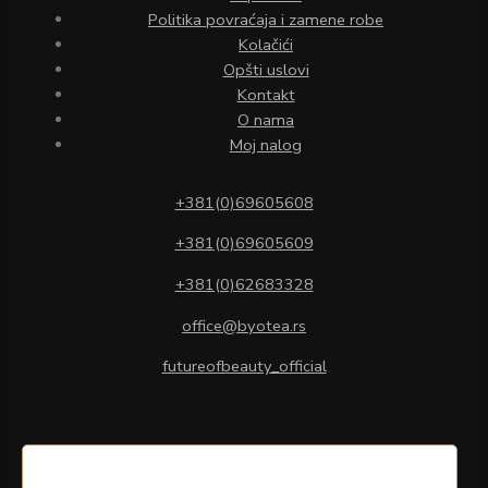
Politika povraćaja i zamene robe
Kolačići
Opšti uslovi
Kontakt
O nama
Moj nalog
+381(0)69605608
+381(0)69605609
+381(0)62683328
office@byotea.rs
futureofbeauty_official