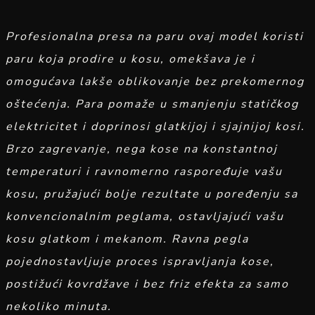
Profesionalna presa na paru ovaj model koristi
paru koja prodire u kosu, omekšava je i
omogućava lakše oblikovanje bez prekomernog
oštećenja. Para pomaže u smanjenju statičkog
elektricitet i doprinosi glatkijoj i sjajnijoj kosi.
Brzo zagrevanje, nega kose na konstantnoj
temperaturi i ravnomerno raspoređuje vašu
kosu, pružajući bolje rezultate u poređenju sa
konvencionalnim peglama, ostavljajući vašu
kosu glatkom i mekanom. Ravna pegla
pojednostavljuje proces ispravljanja kose,
postižući kovrdžave i bez friz efekta za samo
nekoliko minuta.