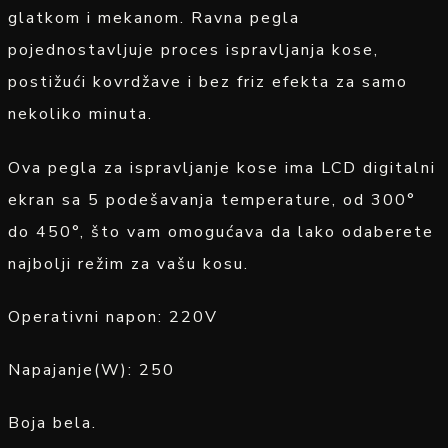
glatkom i mekanom. Ravna pegla
pojednostavljuje proces ispravljanja kose,
postižući kovrdžave i bez friz efekta za samo
nekoliko minuta.
Ova pegla za ispravljanje kose ima LCD digitalni
ekran sa 5 podešavanja temperature, od 300°
do 450°, što vam omogućava da lako odaberete
najbolji režim za vašu kosu.
Operativni napon: 220V
Napajanje(W): 250
Boja bela.