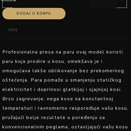
DODAJ U KORPU
OPIS
Profesionalna presa na paru ovaj model koristi
paru koja prodire u kosu, omekšava je i
omogućava lakše oblikovanje bez prekomernog
oštećenja. Para pomaže u smanjenju statičkog
elektricitet i doprinosi glatkijoj i sjajnijoj kosi.
Brzo zagrevanje, nega kose na konstantnoj
temperaturi i ravnomerno raspoređuje vašu kosu,
pružajući bolje rezultate u poređenju sa
konvencionalnim peglama, ostavljajući vašu kosu