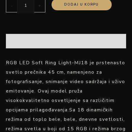
DODAJ U KORPU
-
+
OPIS
RGB LED Soft Ring Light-MJ18 je prstenasto
svetlo prečnika 45 cm, namenjeno za
fotografisanje, snimanje video sadržaja i uživo
emitovanje. Ovaj model pruža
visokokvalitetno osvetljenje sa različitim
opcijama prilagođavanja.Sa 18 dinamičkih
režima od toplo bele, bele, dnevne svetlosti,
režima svetla u boji od 15 RGB i režima brzog