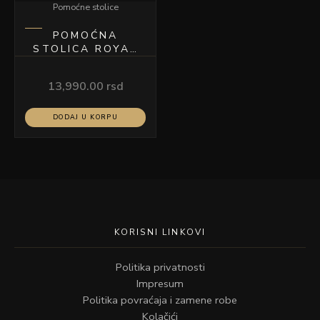
Pomoćne stolice
POMOĆNA
STOLICA ROYAL
BELA
13,990.00
rsd
DODAJ U KORPU
KORISNI LINKOVI
Politika privatnosti
Impresum
Politika povraćaja i zamene robe
Kolačići