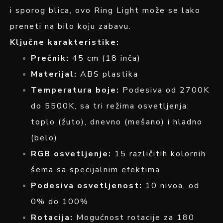
i sporog blica, ovo Ring Light može se lako
preneti na bilo koju zabavu.
Ključne karakteristike:
Prečnik:
45 cm (18 inča)
Materijal:
ABS plastika
Temperatura boje:
Podesiva od 2700K
do 5500K, sa tri režima osvetljenja:
toplo (žuto), dnevno (mešano) i hladno
(belo)
RGB osvetljenje:
15 različitih kolornih
šema sa specijalnim efektima
Podesiva osvetljenost:
10 nivoa, od
0% do 100%
Rotacija:
Mogućnost rotacije za 180