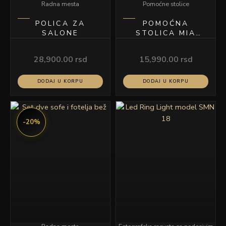
Radna mesta
Pomoćne stolice
POLICA ZA
POMOĆNA
SALONE
STOLICA MIA
CRNA
28,900.00
rsd
15,990.00
rsd
DODAJ U KORPU
DODAJ U KORPU
Originalna
Trenutna
cena
cena
-20%
je
je:
bila:
199,900.00 rsd.
249,900.00 rsd.