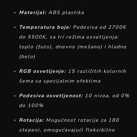
Materijal:
ABS plastika
Temperatura boje:
Podesiva od 2700K
do 5500K, sa tri režima osvetljenja:
toplo (žuto), dnevno (mešano) i hladno
(belo)
RGB osvetljenje:
15 različitih kolornih
šema sa specijalnim efektima
Podesiva osvetljenost:
10 nivoa, od 0%
do 100%
Rotacija:
Mogućnost rotacije za 180
stepeni, omogućavajući fleksibilno