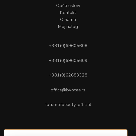
Opšti uslovi
Kontakt
O nama
Moj nalog
+381(0)69605608
+381(0)69605609
+381(0)62683328
office@byotea.rs
futureofbeauty_official