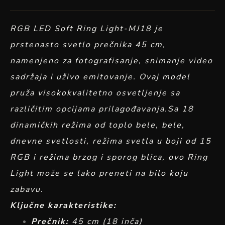
RGB LED Soft Ring Light-MJ18 je
prstenasto svetlo prečnika 45 cm,
namenjeno za fotografisanje, snimanje video
sadržaja i uživo emitovanje. Ovaj model
pruža visokokvalitetno osvetljenje sa
različitim opcijama prilagođavanja.Sa 18
dinamičkih režima od toplo bele, bele,
dnevne svetlosti, režima svetla u boji od 15
RGB i režima brzog i sporog blica, ovo Ring
Light može se lako preneti na bilo koju
zabavu.
Ključne karakteristike:
Prečnik:
45 cm (18 inča)