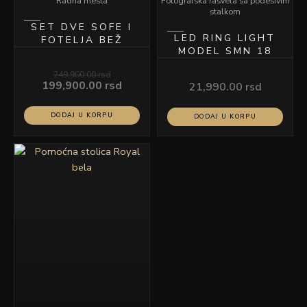
Radna mesta
Fotografska rasveta sa podesivim
stalkom
SET DVE SOFE I
LED RING LIGHT
FOTELJA BEŽ
MODEL SMN 18
249,900.00
rsd
199,900.00
rsd
21,990.00
rsd
DODAJ U KORPU
DODAJ U KORPU