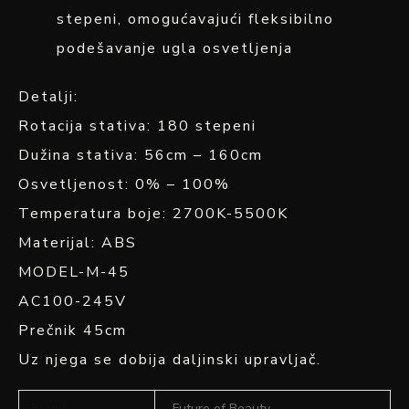
stepeni, omogućavajući fleksibilno
podešavanje ugla osvetljenja
Detalji:
Rotacija stativa: 180 stepeni
Dužina stativa: 56cm – 160cm
Osvetljenost: 0% – 100%
Temperatura boje: 2700K-5500K
Materijal: ABS
MODEL-M-45
AC100-245V
Prečnik 45cm
Uz njega se dobija daljinski upravljač.
Brand
Future of Beauty