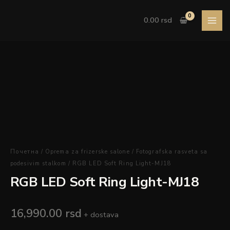
Pređi
Ring
na
Light-
0.00
rsd
sadržaj
MJ18
količina
RGB
LED
Soft
Ring
Light-
MJ18
količina
Почетна
/
Oprema za frizerske salone
/
Fotografska rasveta sa
podesivim stalkom
/ RGB LED Soft Ring Light-MJ18
RGB LED Soft Ring Light-MJ18
16,990.00
rsd
+ dostava