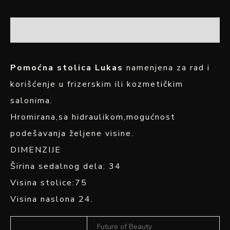
OPIS
Pomoćna stolica Lukas
namenjena za rad i
korišćenje u frizerskim ili kozmetičkim
salonima.
Hromirana,sa hidraulikom,mogućnost
podešavanja željene visine.
DIMENZIJE
Širina sedalnog dela: 34
Visina stolice:75
Visina naslona 24.
Brand
Future of Beauty