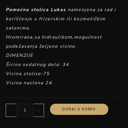
Pomoćna stolica Lukas
namenjena za rad i
korišćenje u frizerskim ili kozmetičkim
salonima.
Hromirana,sa hidraulikom,mogućnost
podešavanja željene visine.
DIMENZIJE
Širina sedalnog dela: 34
Visina stolice:75
Visina naslona 24.
DODAJ U KORPU
-
+