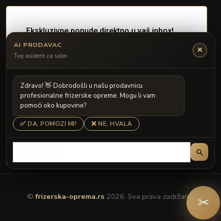
AI PRODAVAC
✕
Tvoj asistent za salon
Z
d
r
a
v
o
!

D
o
b
r
o
d
o
š
l
i
u
n
a
š
u
p
r
o
d
a
v
n
i
c
u
p
r
o
f
e
s
i
o
n
a
l
n
e
f
r
i
z
e
r
s
k
e
o
p
r
e
m
e
.
M
o
g
u
l
i
v
a
m
p
o
m
o
ć
i
o
k
o
k
u
p
o
v
i
n
e
?
✅ DA, POMOZI MI!
❌ NE, HVALA
©
frizerska-oprema.rs
2026. Sva prava zadržana.
✂