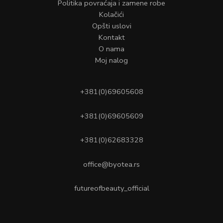
Politika povraćaja i zamene robe
Kolačići
Opšti uslovi
Kontakt
O nama
Moj nalog
+381(0)69605608
+381(0)69605609
+381(0)62683328
office@byotea.rs
futureofbeauty_official