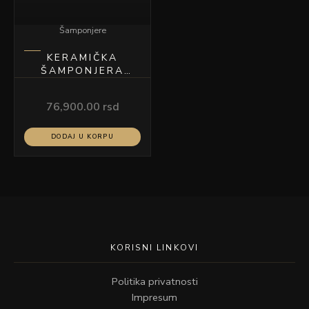
Šamponjere
KERAMIČKA
ŠAMPONJERA
BELA
76,900.00
rsd
DODAJ U KORPU
KORISNI LINKOVI
Politika privatnosti
Impresum