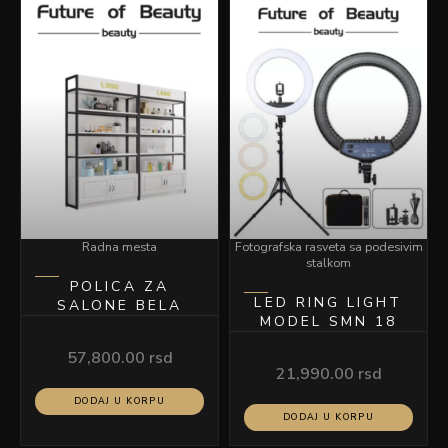
Radna mesta
Fotografska rasveta sa podesivim
stalkom
POLICA ZA
LED RING LIGHT
SALONE BELA
MODEL SMN 18
57,800.00
rsd
21,990.00
rsd
DODAJ U KORPU
DODAJ U KORPU