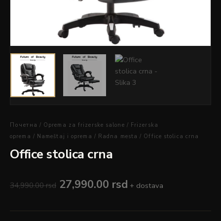
Почетна
/
Oprema za frizerske salone
/
Frizerska
oprema
/
Nameštaj i oprema
/
Radna mesta
/ Office stolica crna
Office stolica crna
27,990.00
rsd
34,990.00
rsd
+ dostava