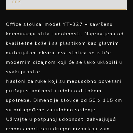
OPIS
Office stolica, model YT-327 – savršenu
kombinaciju stila i udobnosti. Napravljena od
kvalitetne kože i sa plastikom kao glavnim
materijalom okvira, ova stolica se ističe
modernim dizajnom koji će se lako uklopiti u
svaki prostor.
Nasloni za ruke koji su međusobno povezani
pružaju stabilnost i udobnost tokom
upotrebe. Dimenzije stolice od 50 x 115 cm
su prilagođene za udobno sedenje.
Uživajte u potpunoj udobnosti zahvaljujući
crnom amortizeru drugog nivoa koji vam