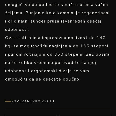
omogućava da podesite sedište prema vašim
željama. Punjenje koje kombinuje regenerisani
i originalni sunđer pruža izvanredan osećaj
udobnosti.
Ova stolica ima impresivnu nosivost do 140
kg, sa mogućnošću naginjanja do 135 stepeni
i punom rotacijom od 360 stepeni. Bez obzira
na to koliko vremena porovodite na njoj,
udobnost i ergonomski dizajn će vam
omogućiti da se osećate odlično.
POVEZANI PROIZVODI