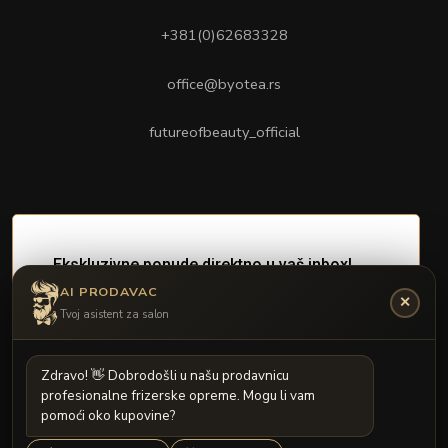
+381(0)62683328
office@byotea.rs
futureofbeauty_official
AI PRODAVAC
✕
Tvoj asistent za salon
Z
d
r
a
v
o
!

D
o
b
r
o
d
o
š
l
i
u
n
a
š
u
p
r
o
d
a
v
n
i
c
u
p
r
o
f
e
s
i
o
n
a
l
n
e
f
r
i
z
e
r
s
k
e
o
p
r
e
m
e
.
M
o
g
u
l
i
v
a
m
p
o
m
o
ć
i
o
k
o
k
u
p
o
v
i
n
e
?