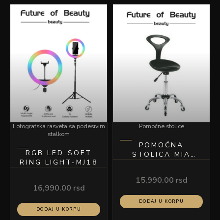
Fotografska rasveta sa podesivim
Pomoćne stolice
stalkom
POMOĆNA
RGB LED SOFT
STOLICA MIA
RING LIGHT-MJ18
CRNA
15,990.00
rsd
16,990.00
rsd
DODAJ U KORPU
DODAJ U KORPU