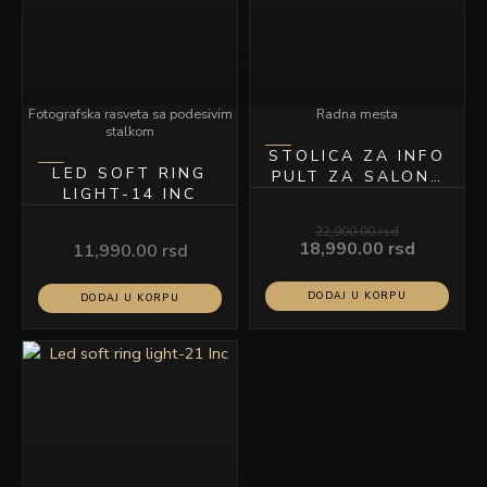
Fotografska rasveta sa podesivim
Radna mesta
stalkom
STOLICA ZA INFO
LED SOFT RING
PULT ZA SALONE
LIGHT-14 INC
ZELENA
22,900.00
rsd
18,990.00
rsd
11,990.00
rsd
DODAJ U KORPU
DODAJ U KORPU