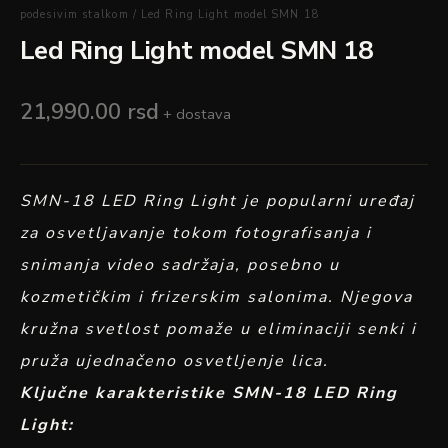
podesivim stalkom
/ Led Ring Light model SMN 18
Led Ring Light model SMN 18
21,990.00
rsd
+ dostava
SMN-18 LED Ring Light je popularni uređaj
za osvetljavanje tokom fotografisanja i
snimanja video sadržaja, posebno u
kozmetičkim i frizerskim salonima. Njegova
kružna svetlost pomaže u eliminaciji senki i
pruža ujednačeno osvetljenje lica.
Ključne karakteristike SMN-18 LED Ring
Light: