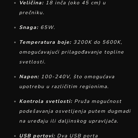
Veličina:
18 inča (oko 45 cm) u
prečniku.
Snaga:
65W.
Temperatura boje:
3200K do 5600K,
omogućavajući prilagođavanje topline
svetlosti.
Napon:
100-240V, što omogućava
upotrebu u različitim regionima.
Kontrola svetlosti:
Pruža mogućnost
podešavanja osvetljenja putem dugmadi
na uređaju ili daljinskog upravljača.
USB portovi:
Dva USB porta