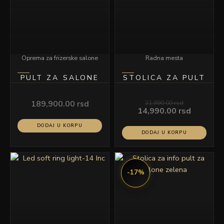
Oprema za frizerske salone
Radna mesta
PULT ZA SALONE
STOLICA ZA PULT
189,900.00
rsd
21,990.00
rsd
14,990.00
rsd
DODAJ U KORPU
DODAJ U KORPU
Originalna
Trenutn
cena
cena
-17%
je
je:
bila:
18,990.0
22,900.00 rsd.