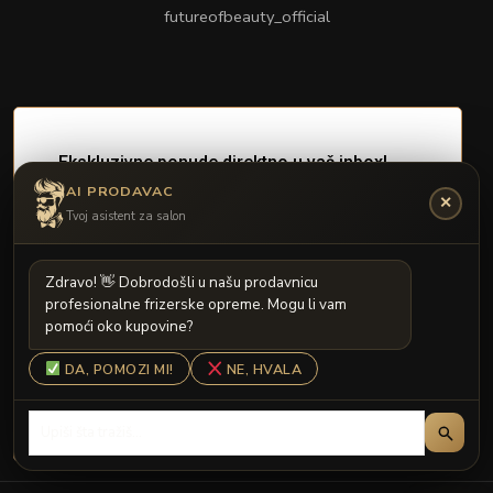
futureofbeauty_official
AI PRODAVAC
✕
Tvoj asistent za salon
Z
d
r
a
v
o
!

D
o
b
r
o
d
o
š
l
i
u
n
a
š
u
p
r
o
d
a
v
n
i
c
u
p
r
o
f
e
s
i
o
n
a
l
n
e
f
r
i
z
e
r
s
k
e
o
p
r
e
m
e
.
M
o
g
u
l
i
v
a
m
p
o
m
o
ć
i
o
k
o
k
u
p
o
v
i
n
e
?
DA, POMOZI MI!
NE, HVALA