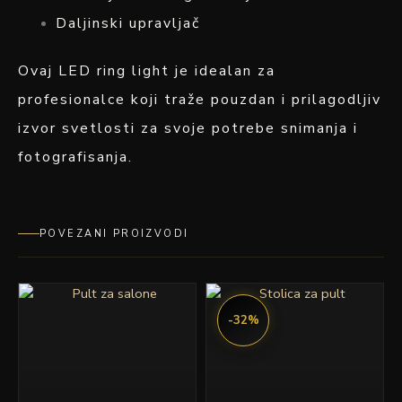
Daljinski upravljač
Ovaj LED ring light je idealan za
profesionalce koji traže pouzdan i prilagodljiv
izvor svetlosti za svoje potrebe snimanja i
fotografisanja.
POVEZANI PROIZVODI
Originalna
Trenutn
cena
cena
-32%
je
je:
bila:
14,990.0
21,990.00 rsd.