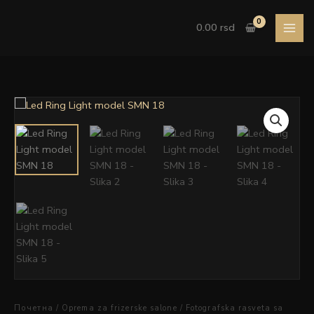
Pređi
model
na
SMN
0.00
rsd
sadržaj
18
količina
Led
Ring
Light
model
SMN
18
količina
Почетна
/
Oprema za frizerske salone
/
Fotografska rasveta sa