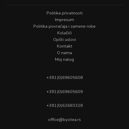
Politika privatnosti
Impresum
Politika povraćaja i zamene robe
Kolačići
Opšti uslovi
Kontakt
O nama
Moj nalog
+381(0)69605608
+381(0)69605609
+381(0)62683328
office@byotea.rs