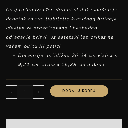
Ovaj ručno izrađen drveni stalak savršen je
dodatak za sve ljubitelje klasičnog brijanja.
Idealan za organizovano i bezbedno
odlaganje britvi, uz estetski lep prikaz na
vašem pultu ili polici.
Dimenzije: približno 26,04 cm visina x
9,21 cm širina x 15,88 cm dubina
DODAJ U KORPU
-
+
OPIS