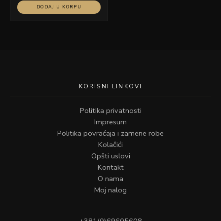
DODAJ U KORPU
KORISNI LINKOVI
Politika privatnosti
Impresum
Politika povraćaja i zamene robe
Kolačići
Opšti uslovi
Kontakt
O nama
Moj nalog
+381(0)69605608