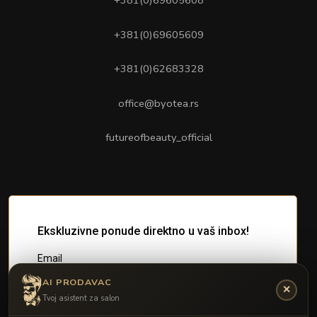
+381(0)69605609
+381(0)62683328
office@byotea.rs
futureofbeauty_official
AI PRODAVAC
✕
Tvoj asistent za salon