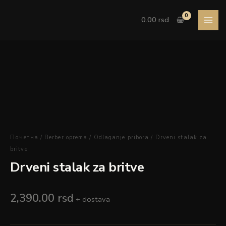
Pređi
na
0.00
rsd
sadržaj
Drveni
stalak
za
britve
količina
Почетна
/
Berber oprema
/
Odlaganje pribora
/ Drveni stalak za
britve
Drveni stalak za britve
2,390.00
rsd
+ dostava