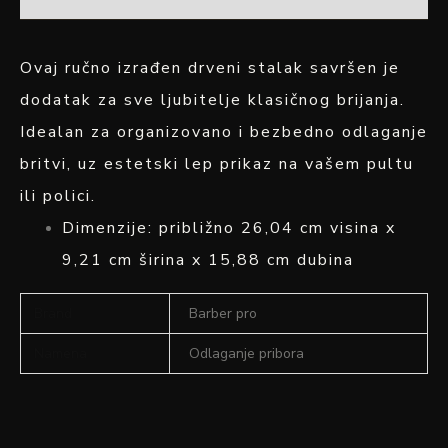
Ovaj ručno izrađen drveni stalak savršen je
dodatak za sve ljubitelje klasičnog brijanja.
Idealan za organizovano i bezbedno odlaganje
britvi, uz estetski lep prikaz na vašem pultu
ili polici.
Dimenzije: približno 26,04 cm visina x
9,21 cm širina x 15,88 cm dubina
Brand
Barber pro
Namena
Odlaganje pribora