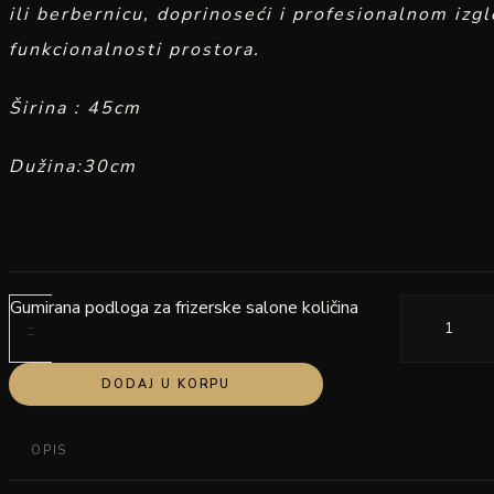
ili berbernicu, doprinoseći i profesionalnom izgl
funkcionalnosti prostora.
Širina : 45cm
Dužina:30cm
Gumirana podloga za frizerske salone količina
-
DODAJ U KORPU
OPIS