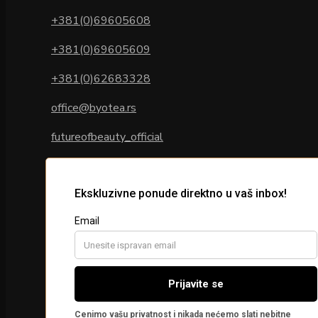
+381(0)69605608
+381(0)69605609
+381(0)62683328
office@byotea.rs
futureofbeauty_official