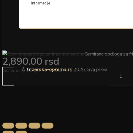
Gumirana podloga za fr
2,890.00
rsd
©
frizerska-oprema.rs
2026. Sva prava zadržana.
Gumirana podloga za frizerske salone količina
-