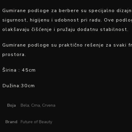
Gumirane podloge za berbere su specijalno dizajni
sigurnost, higijenu i udobnost pri radu. Ove podlog
olakšavaju čišćenje i pružaju dodatnu stabilnost.
Gumirane podloge su praktično rešenje za svaki fri
prostora.
Širina : 45cm
Dužina:30cm
Boja
Bela, Crna, Crvena
Brand
Future of Beauty