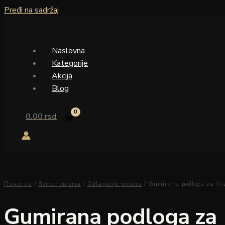
Pređi na sadržaj
Naslovna
Kategorije
Akcija
Blog
0.00
rsd
Почетна
/
Berber oprema
/
Odlaganje pribora
/ Gumirana podloga za fri
Gumirana podloga za