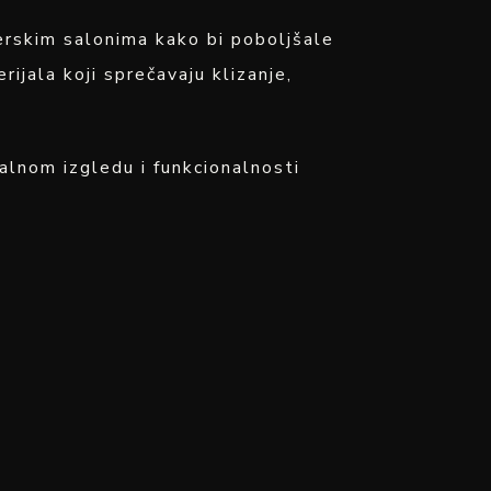
zerskim salonima kako bi poboljšale
ijala koji sprečavaju klizanje,
nalnom izgledu i funkcionalnosti