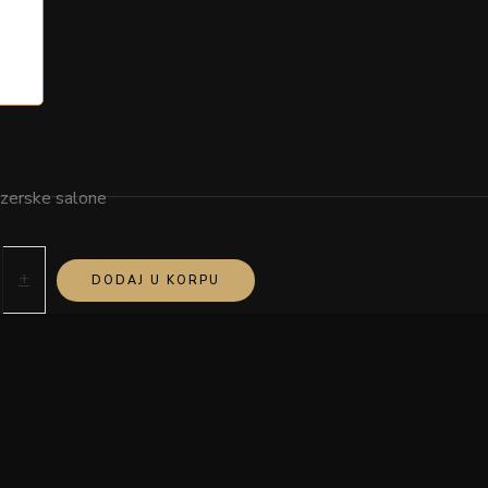
izerske salone
+
DODAJ U KORPU