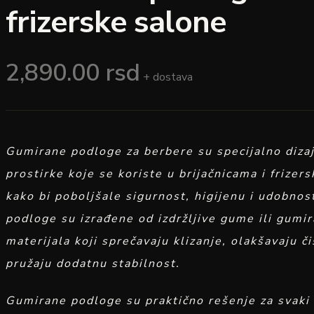
frizerske salone
2,890.00
rsd
+ dostava
Gumirane podloge za berbere su specijalno diza
prostirke koje se koriste u brijačnicama i frizer
kako bi poboljšale sigurnost, higijenu i udobnos
podloge su izrađene od izdržljive gume ili gumir
materijala koji sprečavaju klizanje, olakšavaju či
pružaju dodatnu stabilnost.
Gumirane podloge su praktično rešenje za svaki 