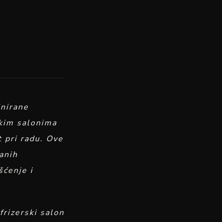
jnirane
skim salonima
t pri radu. Ove
anih
šćenje i
frizerski salon