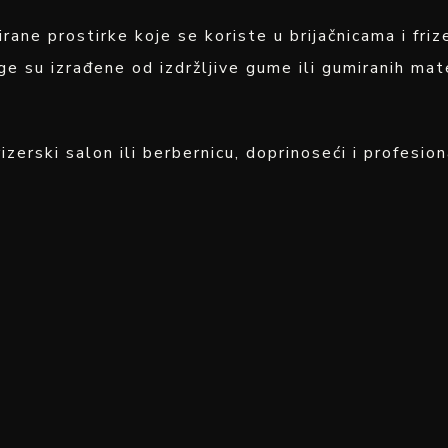
rane prostirke koje se koriste u brijačnicama i fri
e su izrađene od izdržljive gume ili gumiranih mater
zerski salon ili berbernicu, doprinoseći i profesio