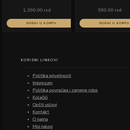
1,390.00
rsd
590.00
rsd
DODAJ U KORPU
DODAJ U KORPU
KORISNI LINKOVI
Politika privatnosti
Impresum
Politika povraćaja i zamene robe
Kolačići
Opšti uslovi
Kontakt
O nama
Moj nalog