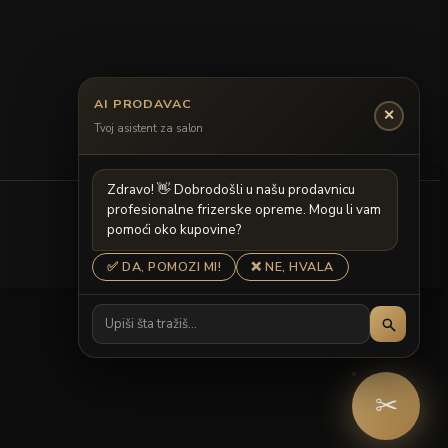
AI PRODAVAC
✕
Tvoj asistent za salon
Z
d
r
a
v
o
!

D
o
b
r
o
d
o
š
l
i
u
n
a
š
u
p
r
o
d
a
v
n
i
c
u
p
r
o
f
e
s
i
o
n
a
l
n
e
f
r
i
z
e
r
s
k
e
o
p
r
e
m
e
.
M
o
g
u
l
i
v
a
m
p
o
m
o
ć
i
o
k
o
k
u
p
o
v
i
n
e
?
✅ DA, POMOZI MI!
❌ NE, HVALA
✂