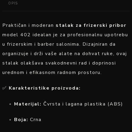
OPIS
Praktičan i moderan
stalak za frizerski pribor
model 402 idealan je za profesionalnu upotrebu
u frizerskim i barber salonima. Dizajniran da
organizuje i drži vaše alate na dohvat ruke, ovaj
stalak olakšava svakodnevni rad i doprinosi
urednom i efikasnom radnom prostoru.
✅
Karakteristike proizvoda:
Materijal:
Čvrsta i lagana plastika (ABS)
Boja:
Crna