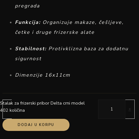
pregrada
Funkcija:
Organizuje makaze, češljeve,
četke i druge frizerske alate
Stabilnost:
Protivklizna baza za dodatnu
sigurnost
Dimenzije 16x11cm
Stalak za frizerski pribor Delta crni model
-
+
402 količina
DODAJ U KORPU