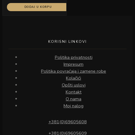
DODAJ U KORPU
KORISNI LINKOVI
Politika privatnosti
Impresum
Politika povraćaja i zamene robe
Kolačići
Opšti uslovi
Kontakt
O nama
Moj nalog
+381(0)69605608
+381(0)69605609