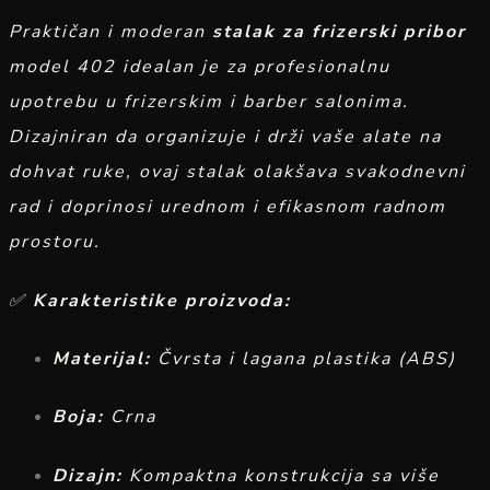
Praktičan i moderan
stalak za frizerski pribor
model 402 idealan je za profesionalnu
upotrebu u frizerskim i barber salonima.
Dizajniran da organizuje i drži vaše alate na
dohvat ruke, ovaj stalak olakšava svakodnevni
rad i doprinosi urednom i efikasnom radnom
prostoru.
✅
Karakteristike proizvoda:
Materijal:
Čvrsta i lagana plastika (ABS)
Boja:
Crna
Dizajn:
Kompaktna konstrukcija sa više