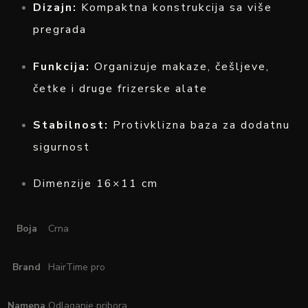
Dizajn:
Kompaktna konstrukcija sa više
pregrada
Funkcija:
Organizuje makaze, češljeve,
četke i druge frizerske alate
Stabilnost:
Protivklizna baza za dodatnu
sigurnost
Dimenzije 16×11 cm
Boja
Crna
Brand
HairTime pro
Namena
Odlaganje pribora