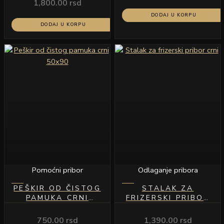
1,800.00
rsd
DODAJ U KORPU
DODAJ U KORPU
Pomoćni pribor
Odlaganje pribora
PEŠKIR OD ČISTOG
STALAK ZA
PAMUKA CRNI
FRIZERSKI PRIBOR
50×90
CRNI
750.00
rsd
1,390.00
rsd