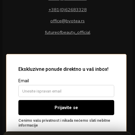
+381(0)62683328
office@byotea.rs
futureofbeauty_official