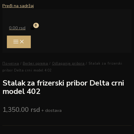
Pređi na sadržaj
0.00
rsd
Почетна
/
Berber oprema
/
Odlaganje pribora
/ Stalak za frizerski
pribor Delta crni model 402
Stalak za frizerski pribor Delta crni
model 402
1,350.00
rsd
+ dostava