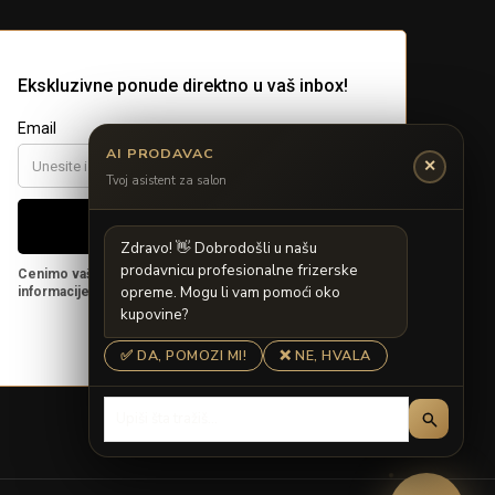
AI PRODAVAC
✕
Tvoj asistent za salon
Z
d
r
a
v
o
!

D
o
b
r
o
d
o
š
l
i
u
n
a
š
u
p
r
o
d
a
v
n
i
c
u
p
r
o
f
e
s
i
o
n
a
l
n
e
f
r
i
z
e
r
s
k
e
o
p
r
e
m
e
.
M
o
g
u
l
i
v
a
m
p
o
m
o
ć
i
o
k
o
k
u
p
o
v
i
n
e
?
✅ DA, POMOZI MI!
❌ NE, HVALA