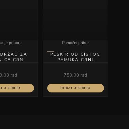
anje pribora
Pomoćni pribor
 DRŽAČ ZA
PEŠKIR OD ČISTOG
NICE CRNI
PAMUKA CRNI
50X90CM
9.00
rsd
750.00
rsd
J U KORPU
DODAJ U KORPU