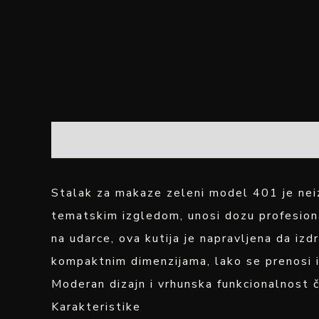
OPIS
Stalak za makaze zeleni model 401 je nei
tematskim izgledom, unosi dozu profesiona
na udarce, ova kutija je napravljena da iz
kompaktnim dimenzijama, lako se prenosi i 
Moderan dizajn i vrhunska funkcionalnost či
Karakteristike