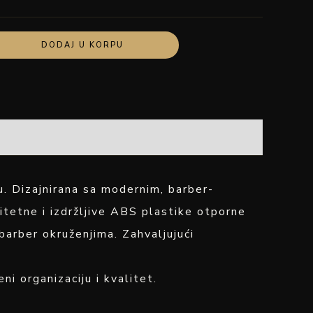
DODAJ U KORPU
. Dizajnirana sa modernim, barber-
itetne i izdržljive ABS plastike otporne
barber okruženjima. Zahvaljujući
i organizaciju i kvalitet.