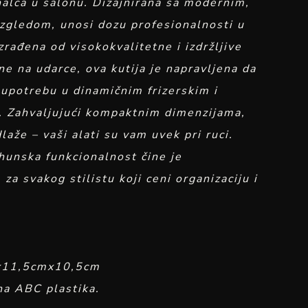
nalca u salonu. Dizajnirana sa modernim,
zgledom, unosi dozu profesionalnosti u
zrađena od visokokvalitetne i izdržljive
e na udarce, ova kutija je napravljena da
 upotrebu u dinamičnim frizerskim i
. Zahvaljujući kompaktnim dimenzijama,
laže – vaši alati su vam uvek pri ruci.
hunska funkcionalnost čine je
a svakog stilistu koji ceni organizaciju i
mx11,5cmx10,5cm
tna ABC plastika.