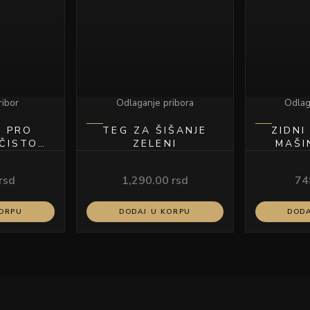
ribor
Odlaganje pribora
Odlag
E PRO
TEG ZA ŠIŠANJE
ZIDNI
 ČISTOG
ZELENI
MAŠI
50×90
rsd
1,290.00
rsd
74
KORPU
DODAJ U KORPU
DODA