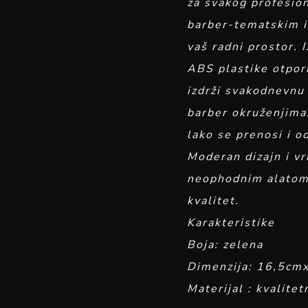
za svakog profesio
barber-tematskim i
vaš radni prostor. I
ABS plastike otporn
izdrži svakodnevnu
barber okruženjima
lako se prenosi i od
Moderan dizajn i vr
neophodnim alatom z
kvalitet.
Karakteristike
Boja: zelena
Dimenzija: 16,5c
Materijal : kvalite