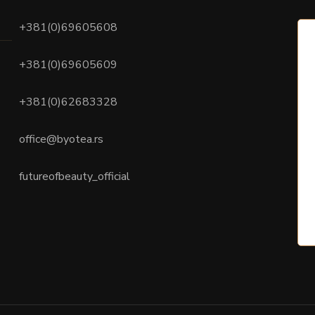
+381(0)69605608
+381(0)69605609
+381(0)62683328
office@byotea.rs
futureofbeauty_official