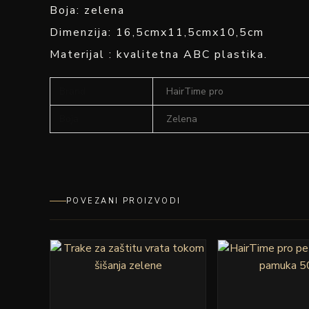
Boja: zelena
Dimenzija: 16,5cmx11,5cmx10,5cm
Materijal : kvalitetna ABC plastika.
Brand
HairTime pro
Boja
Zelena
POVEZANI PROIZVODI