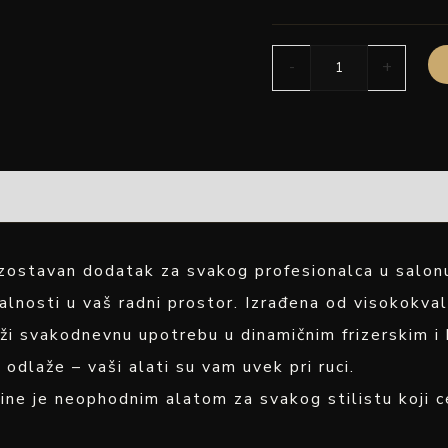
-
+
zostavan dodatak za svakog profesionalca u salonu
lnosti u vaš radni prostor. Izrađena od visokokval
drži svakodnevnu upotrebu u dinamičnim frizerskim i 
odlaže – vaši alati su vam uvek pri ruci.
ne je neophodnim alatom za svakog stilistu koji cen