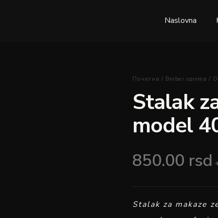
Naslovna
Stalak
Почетна
/
Berber oprema
/
O
za
Stalak z
makaze
zeleni
model 4
model
401
količina
850.00
rsd
Stalak za makaze z