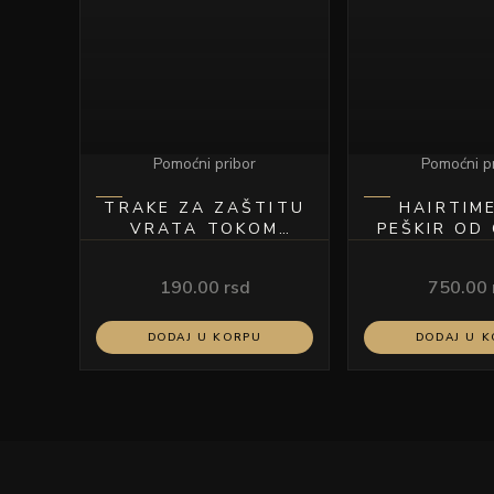
Pomoćni pribor
Pomoćni p
TRAKE ZA ZAŠTITU
HAIRTIM
VRATA TOKOM
PEŠKIR OD
ŠIŠANJA ZELENE
PAMUKA 
190.00
rsd
750.00
DODAJ U KORPU
DODAJ U 