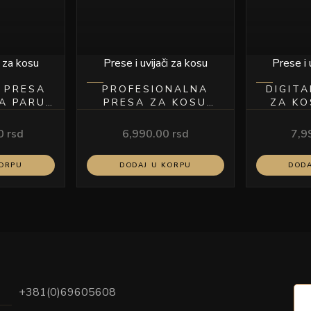
i za kosu
Prese i uvijači za kosu
Prese i 
 PRESA
PROFESIONALNA
DIGITA
A PARU
PRESA ZA KOSU
ZA KO
A
MODEL S
00
rsd
6,990.00
rsd
7,9
KORPU
DODAJ U KORPU
DODA
+381(0)69605608