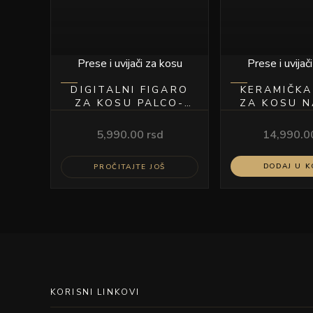
Prese i uvijači za kosu
Prese i uvijač
DIGITALNI FIGARO
KERAMIČKA
ZA KOSU PALCO-
ZA KOSU N
25MM
CRN
5,990.00
rsd
14,990.
DODAJ U 
PROČITAJTE JOŠ
KORISNI LINKOVI