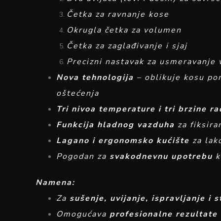
Četka za ravnanje kose
Okrugla četka za volumen
Četka za zaglađivanje i sjaj
Precizni nastavak za usmeravanje
Nova tehnologija
– oblikuje kosu po
oštećenja
Tri nivoa temperature i tri brzine r
Funkcija hladnog vazduha
za fiksira
Lagano i ergonomsko kućište
za lak
Pogodan za
svakodnevnu upotrebu
k
Namena:
Za
sušenje, uvijanje, ispravljanje i 
Omogućava
profesionalne rezultate