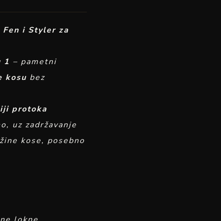
Fen i Styler za
 1
– pametni
je kosu
bez
ji protoka
no, uz zadržavanje
dužine kose, posebno
ene lokne