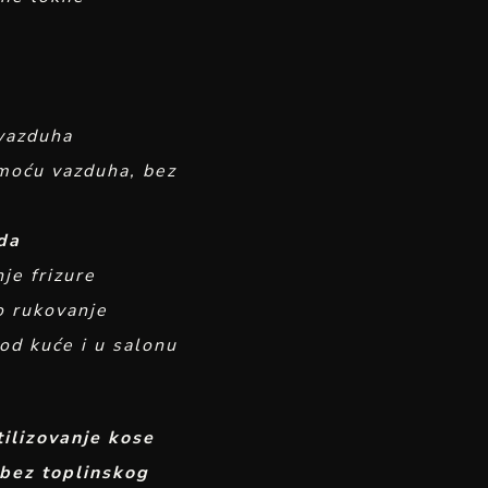
 vazduha
moću vazduha, bez
ada
nje frizure
o rukovanje
od kuće i u salonu
stilizovanje kose
 bez toplinskog