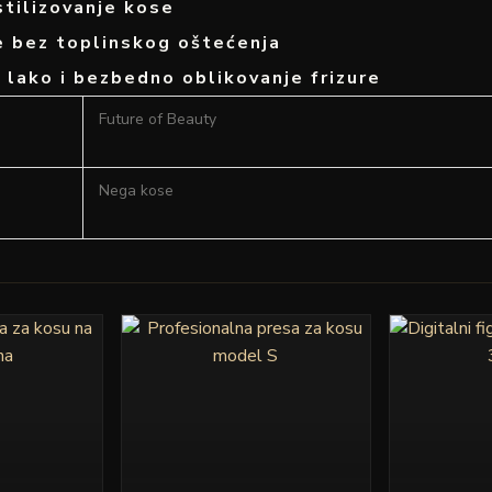
 stilizovanje kose
e bez toplinskog oštećenja
, lako i bezbedno oblikovanje frizure
Future of Beauty
Nega kose