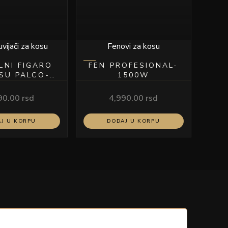
uvijači za kosu
Fenovi za kosu
LNI FIGARO
FEN PROFESIONAL-
SU PALCO-
1500W
32MM
90.00
rsd
4,990.00
rsd
J U KORPU
DODAJ U KORPU