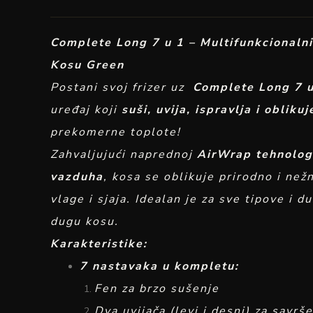
Complete Long 7 u 1 – Multifunkcionalni 
Kosu Green
Postani svoj frizer uz
Complete Long 7 u
uređaj koji
suši, uvija, ispravlja i obliku
prekomerne toplote!
Zahvaljujući naprednoj
AirWrap tehnologi
vazduha
, kosa se oblikuje prirodno i než
vlage i sjaja. Idealan je za sve tipove i 
dugu kosu.
Karakteristike:
7 nastavaka u kompletu:
Fen za brzo sušenje
Dva uvijača (levi i desni) za savrš