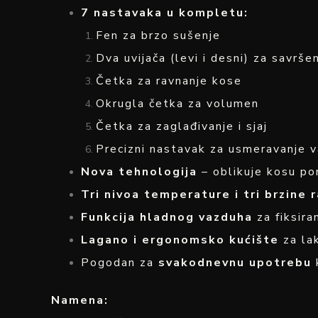
7 nastavaka u kompletu:
Fen za brzo sušenje
Dva uvijača (levi i desni) za savrše
Četka za ravnanje kose
Okrugla četka za volumen
Četka za zaglađivanje i sjaj
Precizni nastavak za usmeravanje 
Nova tehnologija
– oblikuje kosu po
Tri nivoa temperature i tri brzine 
Funkcija hladnog vazduha
za fiksiran
Lagano i ergonomsko kućište
za la
Pogodan za
svakodnevnu upotrebu
Namena: