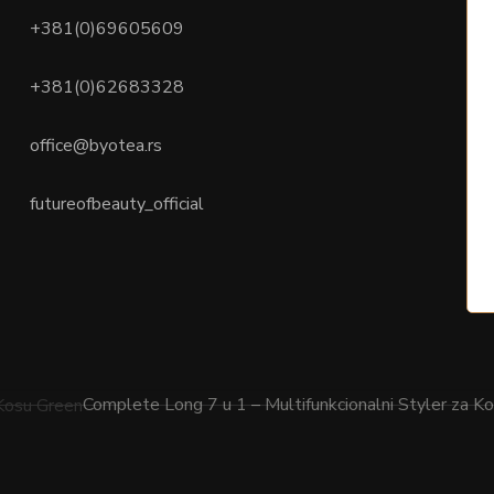
+381(0)69605609
+381(0)62683328
office@byotea.rs
futureofbeauty_official
Complete Long 7 u 1 – Multifunkcionalni Styler za K