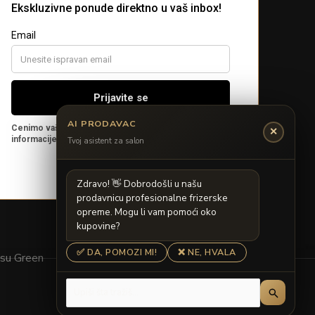
AI PRODAVAC
✕
Tvoj asistent za salon
Z
d
r
a
v
o
!

D
o
b
r
o
d
o
š
l
i
u
n
a
š
u
p
r
o
d
a
v
n
i
c
u
p
r
o
f
e
s
i
o
n
a
l
n
e
f
r
i
z
e
r
s
k
e
o
p
r
e
m
e
.
M
o
g
u
l
i
v
a
m
p
o
m
o
ć
i
o
k
o
k
u
p
o
v
i
n
e
?
✅ DA, POMOZI MI!
❌ NE, HVALA
osu Green