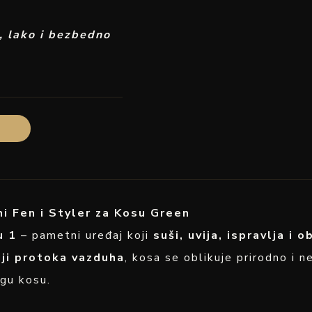
, lako i bezbedno
i Fen i Styler za Kosu Green
u 1
– pametni uređaj koji
suši, uvija, ispravlja i 
ji protoka vazduha
, kosa se oblikuje prirodno i n
ugu kosu.