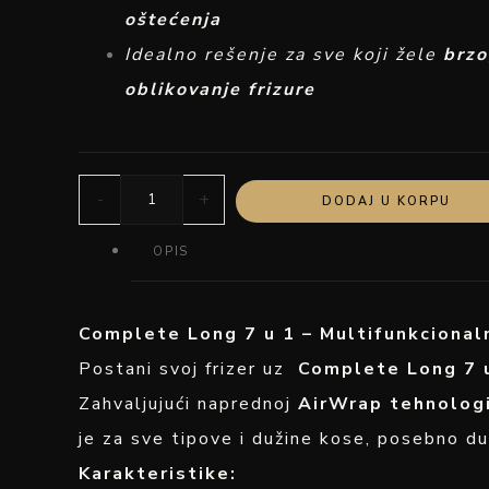
oštećenja
Idealno rešenje za sve koji žele
brzo
oblikovanje frizure
-
+
DODAJ U KORPU
OPIS
Complete Long 7 u 1 – Multifunkcionaln
Postani svoj frizer uz
Complete Long 7 
Zahvaljujući naprednoj
AirWrap tehnologi
je za sve tipove i dužine kose, posebno d
Karakteristike: