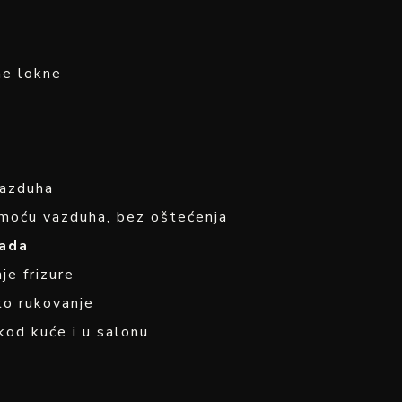
ne lokne
vazduha
moću vazduha, bez oštećenja
rada
je frizure
ko rukovanje
kod kuće i u salonu