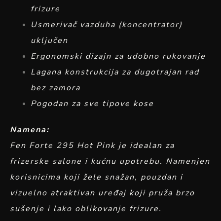
frizure
Usmerivač vazduha (koncentrator)
uključen
Ergonomski dizajn za udobno rukovanje
Lagana konstrukcija za dugotrajan rad
bez zamora
Pogodan za sve tipove kose
Namena:
Fen Forte 295 Hot Pink je idealan za
frizerske salone i kućnu upotrebu. Namenjen
korisnicima koji žele snažan, pouzdan i
vizuelno atraktivan uređaj koji pruža brzo
sušenje i lako oblikovanje frizure.