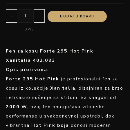
-
+
DODAJ U KORPU
OPIS
Fen za kosu Forte 295 Hot Pink –
Xanitalia 402.093
Opis proizvoda:
Forte 295 Hot Pink
je profesionalni fen za
kosu iz kolekcije
Xanitalia
, dizajniran za brzo
i efikasno sušenje sa stilom. Sa snagom od
2000 W
, ovaj fen omogućava vrhunske
performanse u svakodnevnoj upotrebi, dok
vibrantna
Hot Pink boja
donosi moderan