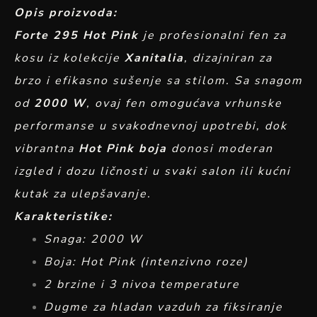
Opis proizvoda:
Forte 295 Hot Pink
je profesionalni fen za
kosu iz kolekcije
Xanitalia
, dizajniran za
brzo i efikasno sušenje sa stilom. Sa snagom
od
2000 W
, ovaj fen omogućava vrhunske
performanse u svakodnevnoj upotrebi, dok
vibrantna
Hot Pink boja
donosi moderan
izgled i dozu ličnosti u svaki salon ili kućni
kutak za ulepšavanje.
Karakteristike:
Snaga: 2000 W
Boja: Hot Pink (intenzivno roze)
2 brzine i 3 nivoa temperature
Dugme za hladan vazduh za fiksiranje