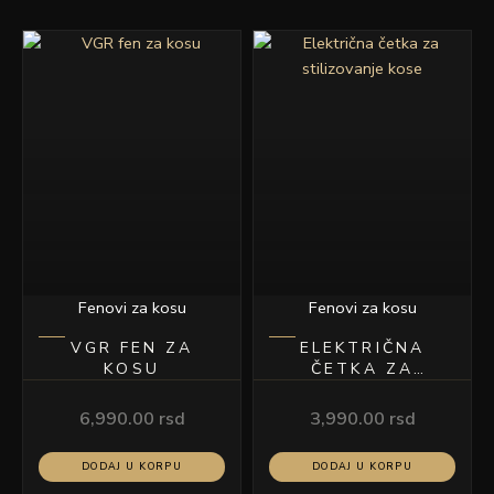
Fenovi za kosu
Fenovi za kosu
VGR FEN ZA
ELEKTRIČNA
KOSU
ČETKA ZA
STILIZOVANJE
KOSE
6,990.00
rsd
3,990.00
rsd
DODAJ U KORPU
DODAJ U KORPU