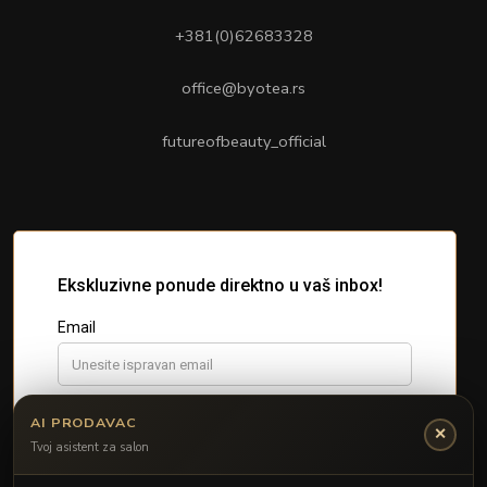
+381(0)62683328
office@byotea.rs
futureofbeauty_official
AI PRODAVAC
✕
Tvoj asistent za salon