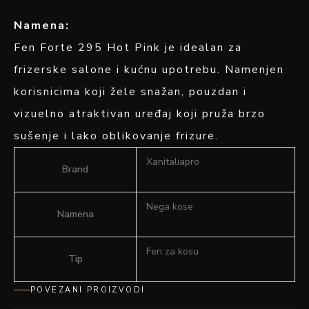
Namena:
Fen Forte 295 Hot Pink je idealan za
frizerske salone i kućnu upotrebu. Namenjen
korisnicima koji žele snažan, pouzdan i
vizuelno atraktivan uređaj koji pruža brzo
sušenje i lako oblikovanje frizure.
Xanitaliapro
Brand
Nega kose
Namena
Fen za kosu
Tip
POVEZANI PROIZVODI