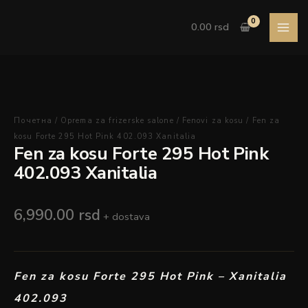
Pređi
Fen
na
za
0.00
rsd
sadržaj
kosu
Forte
295
Hot
Pink
402.093
Почетна
/
Oprema za frizerske salone
/
Fenovi za kosu
/ Fen za
Xanitalia
kosu Forte 295 Hot Pink 402.093 Xanitalia
Fen za kosu Forte 295 Hot Pink
količina
402.093 Xanitalia
6,990.00
rsd
+ dostava
Fen za kosu Forte 295 Hot Pink – Xanitalia
402.093