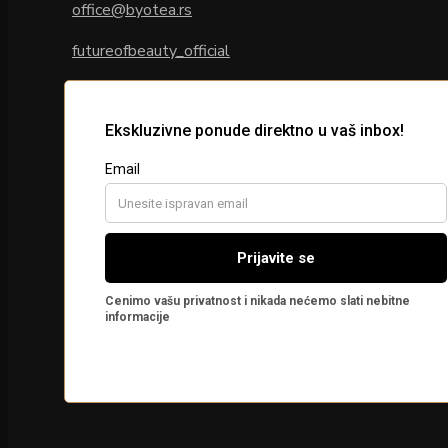
office@byotea.rs
futureofbeauty_official