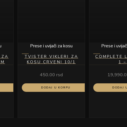
u
Prese i uvijači za kosu
Prese i uvija
 ZA
TVISTER VIKLERI ZA
COMPLETE 
MM
KOSU CRVENI 10/1
1 –
MULTIFUNK
STYLER Z
450.00
rsd
19,990.
PIN
DODAJ U KORPU
DODAJ 