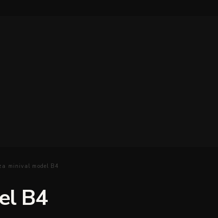
 za minival model B4
el B4