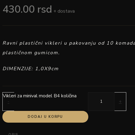
430.00
rsd
+ dostava
Ravni plastični vikleri u pakovanju od 10 komad
plastičnom gumicom.
DIMENZIJE: 1,0X9cm
Vikleri za minival model B4 količina
-
+
DODAJ U KORPU
OPIS