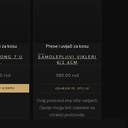
či za kosu
Prese i uvijači za kosu
LONG 7 U
SAMOLEPLJIVI VIKLERI
6/1 4CM
CIONALNI
A KOSU
00
rsd
380.00
rsd
K
U KORPU
ODABERITE OPCIJE
Ovaj proizvod ima više varijanti.
Opcije mogu biti izabrane na
stranici proizvoda.