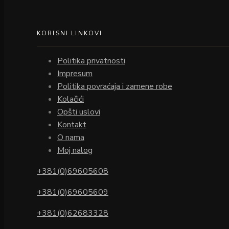
KORISNI LINKOVI
Politika privatnosti
Impresum
Politika povraćaja i zamene robe
Kolačići
Opšti uslovi
Kontakt
O nama
Moj nalog
+381(0)69605608
+381(0)69605609
+381(0)62683328