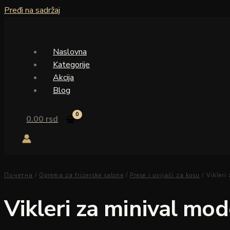
Pređi na sadržaj
Naslovna
Kategorije
Akcija
Blog
0.00
rsd
Почетна
/
Oprema za frizerske salone
/
Prese i uvijači za kosu
/ Vikleri
Vikleri za minival mod