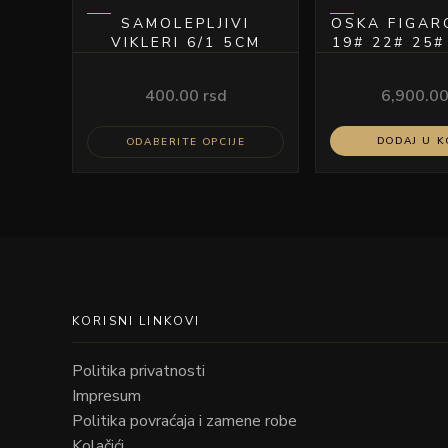
proizvoda.
SAMOLEPLJIVI
OSKA FIGAR
VIKLERI 6/1 5CM
19# 22# 25#
400.00
rsd
6,900.0
DODAJ U 
ODABERITE OPCIJE
KORISNI LINKOVI
Politika privatnosti
Impresum
Politika povraćaja i zamene robe
Kolačići