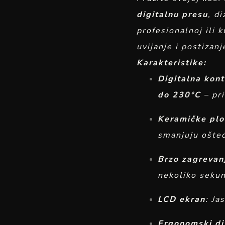
digitalnu presu
, d
profesionalnoj ili 
uvijanje i postizan
Karakteristike:
Digitalna kon
do 230°C
– pri
Keramičke plo
smanjuju ošteć
Brzo zagrevan
nekoliko sekun
LCD ekran
: Ja
Ergonomski di