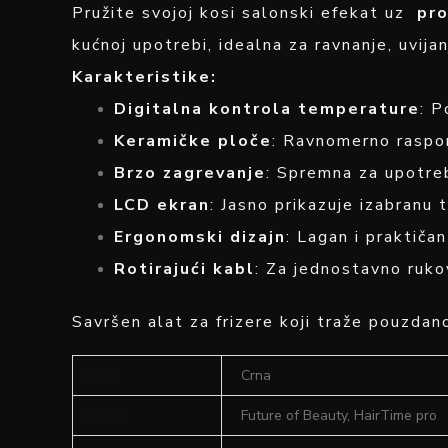
Pružite svojoj kosi salonski efekat uz
pro
kućnoj upotrebi, idealna za ravnanje, uvija
Karakteristike:
Digitalna kontrola temperature
: 
Keramičke ploče
: Ravnomerno raspor
Brzo zagrevanje
: Spremna za upotre
LCD ekran
: Jasno prikazuje izabranu
Ergonomski dizajn
: Lagan i praktiča
Rotirajući kabl
: Za jednostavno ruko
Savršen alat za frizere koji traže pouzdano
Boja
Crna
Brand
Future of Beauty, HairTime pro