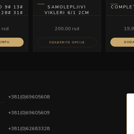
proizvoda.
O 9# 13#
SAMOLEPLJIVI
COMPLE
 28# 31#
VIKLERI 6/1 2CM
MULTIF
STYLE
0
rsd
200.00
rsd
19,
KORPU
DODA
ODABERITE OPCIJE
+381(0)69605608
+381(0)69605609
+381(0)62683328