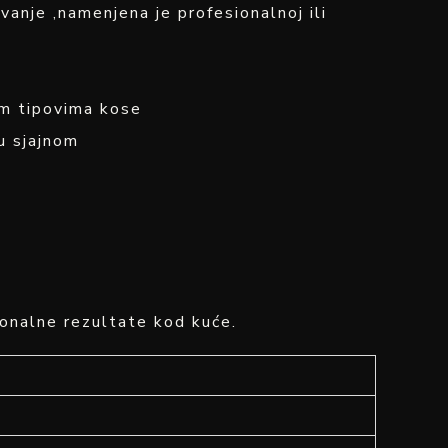
zovanje ,namenjena je profesionalnoj ili
im tipovima kose
u sjajnom
sionalne rezultate kod kuće.