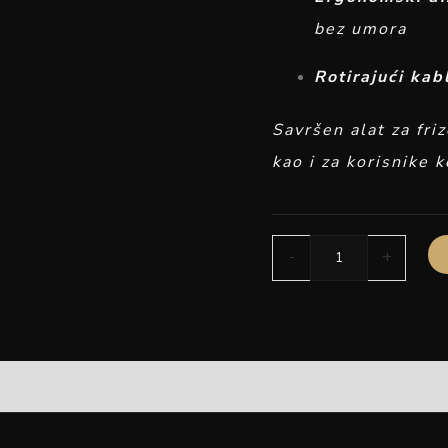
bez umora
Rotirajući kab
Savršen alat za fri
kao i za korisnike 
-
+