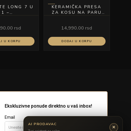
TE LONG 7 U
KERAMIČKA PRESA
1 –
ZA KOSU NA PARU
UNKCIONALNI
BELA
R ZA KOSU
990.00
rsd
14,990.00
rsd
PINK
J U KORPU
DODAJ U KORPU
AI PRODAVAC
✕