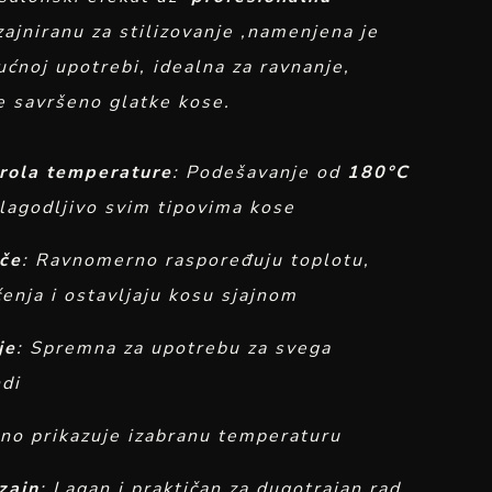
izajniranu za stilizovanje ,namenjena je
kućnoj upotrebi, idealna za ravnanje,
je savršeno glatke kose.
trola temperature
: Podešavanje od
180°C
lagodljivo svim tipovima kose
če
: Ravnomerno raspoređuju toplotu,
enja i ostavljaju kosu sjajnom
je
: Spremna za upotrebu za svega
di
sno prikazuje izabranu temperaturu
zajn
: Lagan i praktičan za dugotrajan rad