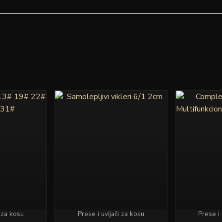
Ovaj
proizvod
ima
više
varijanti.
Opcije
mogu
biti
izabrane
na
i za kosu
Prese i uvijači za kosu
Prese i 
stranici