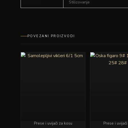
Namena
Stilizovanje
POVEZANI PROIZVODI
Ovaj
proizvod
ima
više
varijanti.
Opcije
mogu
biti
izabrane
na
Prese i uvijači za kosu
Prese i uvijač
stranici