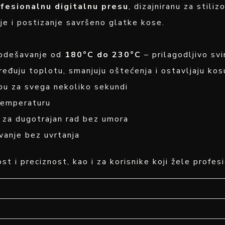
fesionalnu digitalnu presu
, dizajniranu za stili
nje i postizanje savršeno glatke kose.
Podešavanje od
180°C do 230°C
– prilagodljivo sv
eđuju toplotu, smanjuju oštećenja i ostavljaju kos
bu za svega nekoliko sekundi
 temperaturu
n za dugotrajan rad bez umora
vanje bez uvrtanja
st i preciznost, kao i za korisnike koji žele profe