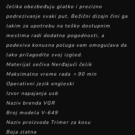
čelika obezbeđuju glatko i precizno
podrezivanje svaki put. Bežični dizajn čini ga
lakim za upotrebu na teško dostupnim
mestima radi dodatne pogodnosti, a
podesiva konusna poluga vam omogućava da
lako prilagodite svoj izgled.
Materijal sečiva Nerđajući čelik
Maksimalno vreme rada ＞90 min
Operativni jezik engleski
Izvor napajanja usb
Naziv brenda VGR
Broj modela V-649
Naziv proizvoda Trimer za kosu
Boja zlatna