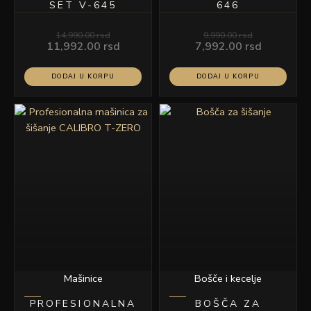
SET V-645
646
14,990.00
rsd
9,990.00
rsd
11,992.00
rsd
7,992.00
rsd
DODAJ U KORPU
DODAJ U KORPU
Mašinice
Bošče i kecelje
PROFESIONALNA
BOŠČA ZA