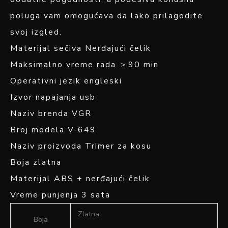
poluga vam omogućava da lako prilagodite
svoj izgled.
Materijal sečiva Nerđajući čelik
Maksimalno vreme rada ＞90 min
Operativni jezik engleski
Izvor napajanja usb
Naziv brenda VGR
Broj modela V-649
Naziv proizvoda Trimer za kosu
Boja zlatna
Materijal ABS + nerđajući čelik
Vreme punjenja 3 sata
Zlatna
Boja