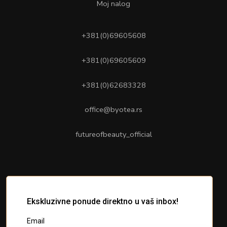
Moj nalog
+381(0)69605608
+381(0)69605609
+381(0)62683328
office@byotea.rs
futureofbeauty_official