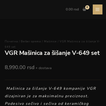
Pređi
VGR
na
Mašinica
0.00
rsd
sadržaj
za
šišanje
V-
649
set
količina
Почетна
/
Berber oprema
/
Mašinice
/ VGR Mašinica za šišanje V-
649 set
VGR Mašinica za šišanje V-649 set
8,990.00
rsd
+ dostava
Mašinica za šišanje V-649 kompanije VGR
dizajniran je za maksimalnu preciznost.
Podesivo sečivo i sečiva od keramičkog