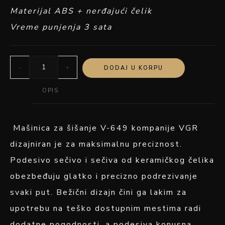
Materijal ABS + nerđajući čelik
Vreme punjenja 3 sata
-
+
DODAJ U KORPU
OPIS
Mašinica za šišanje V-649 kompanije VGR
dizajniran je za maksimalnu preciznost.
Podesivo sečivo i sečiva od keramičkog čelika
obezbeđuju glatko i precizno podrezivanje
svaki put. Bežični dizajn čini ga lakim za
upotrebu na teško dostupnim mestima radi
dodatne pogodnosti, a podesiva konusna