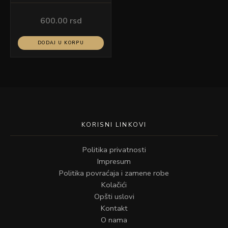
LJUBIČASTA
600.00
rsd
DODAJ U KORPU
KORISNI LINKOVI
Politika privatnosti
Impresum
Politika povraćaja i zamene robe
Kolačići
Opšti uslovi
Kontakt
O nama