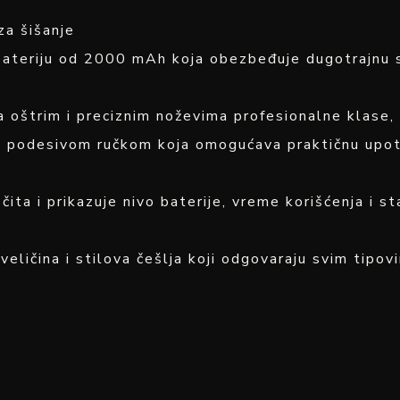
za šišanje
 bateriju od 2000 mAh koja obezbeđuje dugotrajnu s
im i preciznim noževima profesionalne klase, daj
 i podesivom ručkom koja omogućava praktičnu upotr
čita i prikazuje nivo baterije, vreme korišćenja i s
veličina i stilova češlja koji odgovaraju svim tipov