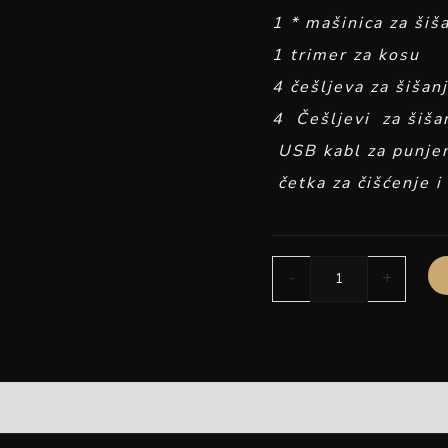
1 * mašinica za šiš
1 trimer za kosu
4 češljeva za šiša
4 Češljevi za šiš
USB kabl za punje
četka za čišćenje 
-
+