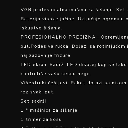
VGR profesionalna mašina za šišanje. Set 
Baterija visoke jačine: Uključuje ogromnu
iskustvo šišanja.
PROFESIONALNO PRECIZNA : Opremljena oštr
put.Podesiva ručka: Dolazi sa rotirajućom
najizazovnije frizure.
LED ekran: Sadrži LED displej koji se lako 
kontroliše vašu sesiju nege.
Višestruki češljevi: Paket dolazi sa nizom 
rez svaki put.
Set sadrži
1 * mašinica za šišanje
1 trimer za kosu