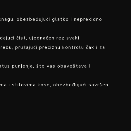
nagu, obezbeđujući glatko i neprekidno
ući čist, ujednačen rez svaki
ebu, pružajući preciznu kontrolu čak i za
tatus punjenja, što vas obaveštava i
ima i stilovima kose, obezbeđujući savršen