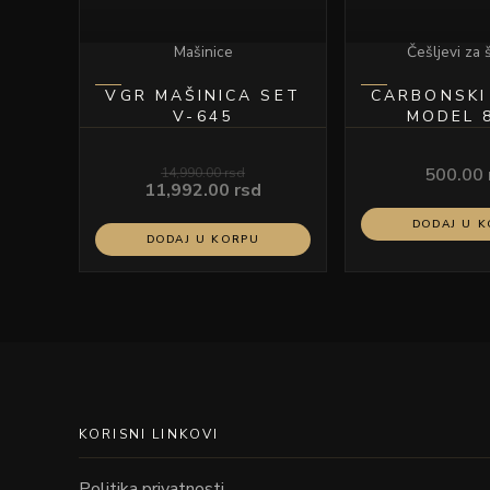
Mašinice
Češljevi za 
VGR MAŠINICA SET
CARBONSKI
V-645
M
14,990.00
rsd
500.00
11,992.00
rsd
DODAJ U 
DODAJ U KORPU
KORISNI LINKOVI
Politika privatnosti