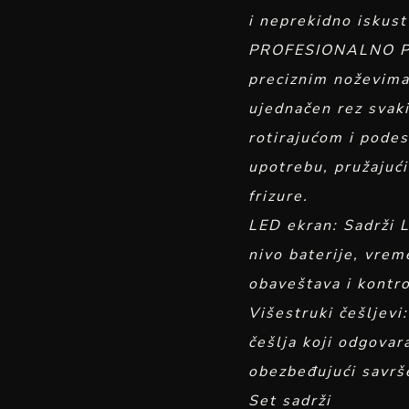
i neprekidno iskust
PROFESIONALNO PR
preciznim noževima 
ujednačen rez svaki
rotirajućom i pode
upotrebu, pružajući
frizure.
LED ekran: Sadrži LE
nivo baterije, vreme
obaveštava i kontro
Višestruki češljevi:
češlja koji odgovar
obezbeđujući savrš
Set sadrži