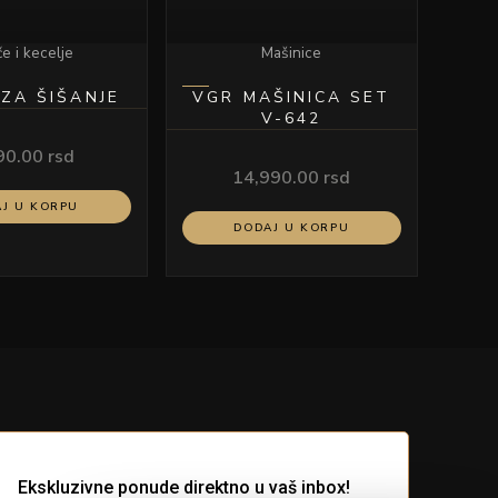
e i kecelje
Mašinice
ZA ŠIŠANJE
VGR MAŠINICA SET
V-642
90.00
rsd
14,990.00
rsd
J U KORPU
DODAJ U KORPU