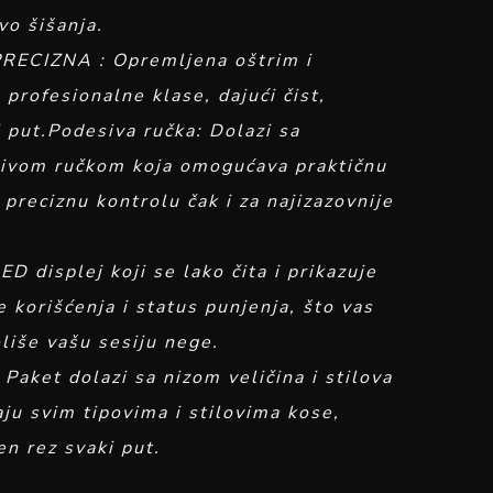
vo šišanja.
ECIZNA : Opremljena oštrim i
profesionalne klase, dajući čist,
 put.Podesiva ručka: Dolazi sa
sivom ručkom koja omogućava praktičnu
 preciznu kontrolu čak i za najizazovnije
D displej koji se lako čita i prikazuje
 korišćenja i status punjenja, što vas
liše vašu sesiju nege.
 Paket dolazi sa nizom veličina i stilova
aju svim tipovima i stilovima kose,
en rez svaki put.