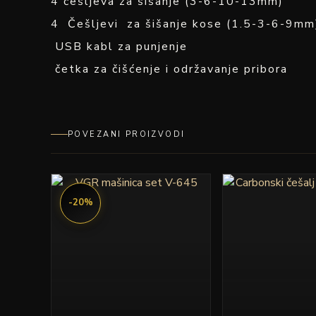
4 češljeva za šišanje (3-6-10-13mm)
4 Češljevi za šišanje kose (1.5-3-6-9mm
USB kabl za punjenje
četka za čišćenje i održavanje pribora
POVEZANI PROIZVODI
Originalna
Trenutna
cena
cena
-20%
je
je:
bila:
11,992.00 rsd.
14,990.00 rsd.