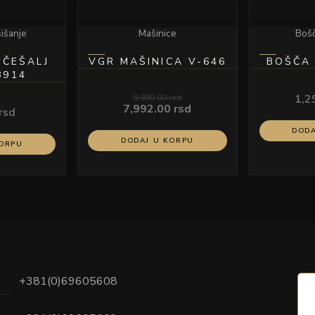
šišanje
Mašinice
Bošč
 ČEŠALJ
VGR MAŠINICA V-646
BOŠČA 
ODEL 8914
9,990.00
rsd
1,2
7,992.00
rsd
rsd
DODA
DODAJ U KORPU
KORPU
+381(0)69605608