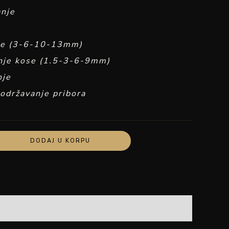
anje
nje (3-6-10-13mm)
anje kose (1.5-3-6-9mm)
nje
i održavanje pribora
DODAJ U KORPU