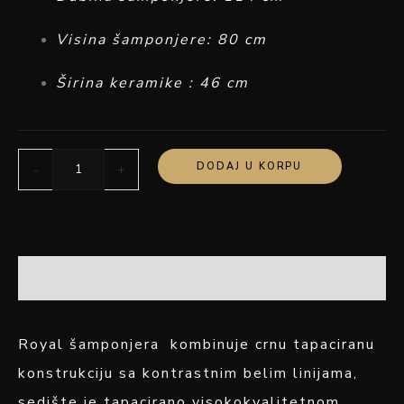
Visina šamponjere: 80 cm
Širina keramike : 46 cm
DODAJ U KORPU
-
+
OPIS
Royal šamponjera kombinuje crnu tapaciranu
konstrukciju sa kontrastnim belim linijama,
sedište je tapacirano visokokvalitetnom