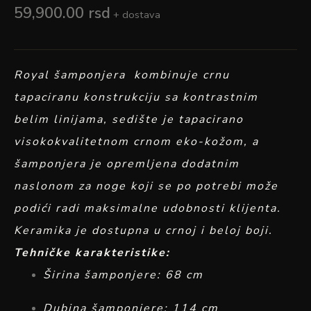
59,900.00
rsd
+ dostava
Royal šamponjera kombinuje crnu
tapaciranu konstrukciju sa kontrastnim
belim linijama, sedište je tapacirano
visokokvalitetnom crnom eko-kožom, a
šamponjera je opremljena dodatnim
naslonom za noge koji se po potrebi može
podići radi maksimalne udobnosti klijenta.
Keramika je dostupna u crnoj i beloj boji.
Tehničke karakteristike:
Širina šamponjere: 68 cm
Dubina šamponjere: 114 cm