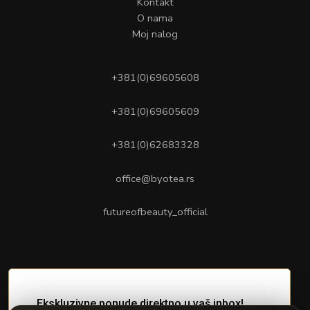
Kontakt
O nama
Moj nalog
+381(0)69605608
+381(0)69605609
+381(0)62683328
office@byotea.rs
futureofbeauty_official