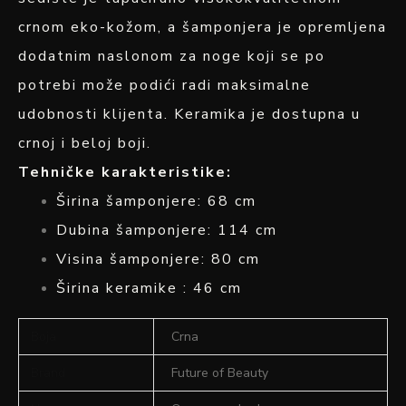
crnom eko-kožom, a šamponjera je opremljena
dodatnim naslonom za noge koji se po
potrebi može podići radi maksimalne
udobnosti klijenta. Keramika je dostupna u
crnoj i beloj boji.
Tehničke karakteristike:
Širina šamponjere: 68 cm
Dubina šamponjere: 114 cm
Visina šamponjere: 80 cm
Širina keramike : 46 cm
Boja
Crna
Brand
Future of Beauty