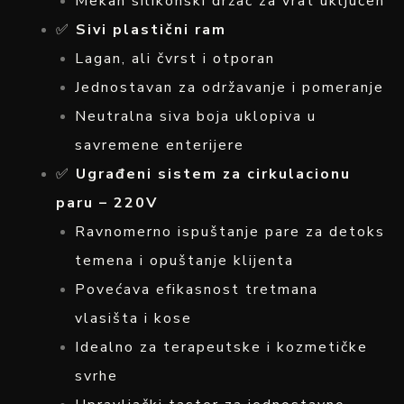
Mekan silikonski držač za vrat uključen
✅
Sivi plastični ram
Lagan, ali čvrst i otporan
Jednostavan za održavanje i pomeranje
Neutralna siva boja uklopiva u
savremene enterijere
✅
Ugrađeni sistem za cirkulacionu
paru – 220V
Ravnomerno ispuštanje pare za detoks
temena i opuštanje klijenta
Povećava efikasnost tretmana
vlasišta i kose
Idealno za terapeutske i kozmetičke
svrhe