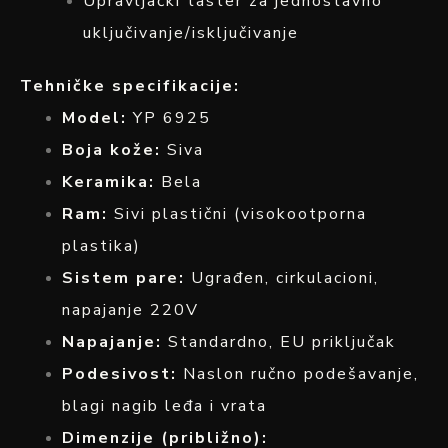
Upravljački taster za jednostavno
uključivanje/isključivanje
Tehničke specifikacije:
Model:
YP 6925
Boja kože:
Siva
Keramika:
Bela
Ram:
Sivi plastični (visokootporna
plastika)
Sistem pare:
Ugrađen, cirkulacioni,
napajanje 220V
Napajanje:
Standardno, EU priključak
Podesivost:
Naslon ručno podešavanje,
blagi nagib leđa i vrata
Dimenzije (približno):