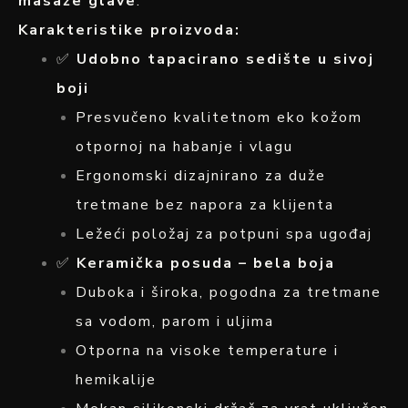
masaže glave
.
Karakteristike proizvoda:
✅
Udobno tapacirano sedište u sivoj
boji
Presvučeno kvalitetnom eko kožom
otpornoj na habanje i vlagu
Ergonomski dizajnirano za duže
tretmane bez napora za klijenta
Ležeći položaj za potpuni spa ugođaj
✅
Keramička posuda – bela boja
Duboka i široka, pogodna za tretmane
sa vodom, parom i uljima
Otporna na visoke temperature i
hemikalije