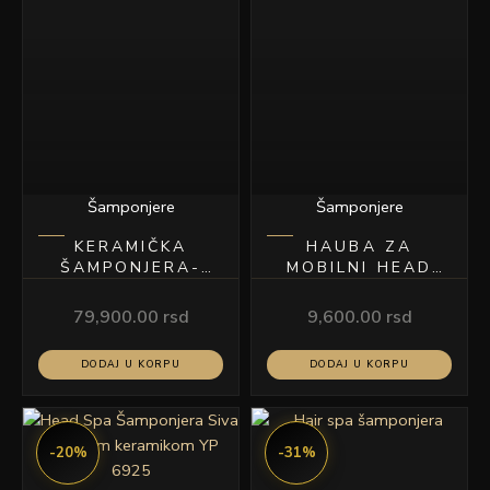
Šamponjere
Šamponjere
KERAMIČKA
HAUBA ZA
ŠAMPONJERA-
MOBILNI HEAD
CRNA
SPA
79,900.00
rsd
9,600.00
rsd
DODAJ U KORPU
DODAJ U KORPU
Originalna
Trenutna
Originalna
Trenutn
cena
cena
cena
cena
-20%
-31%
je
je:
je
je:
bila:
239,920.00 rsd.
bila:
450,000