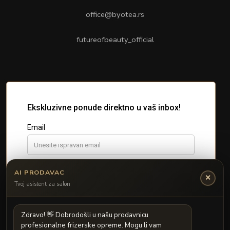
office@byotea.rs
futureofbeauty_official
AI PRODAVAC
✕
Tvoj asistent za salon
Z
d
r
a
v
o
!

D
o
b
r
o
d
o
š
l
i
u
n
a
š
u
p
r
o
d
a
v
n
i
c
u
p
r
o
f
e
s
i
o
n
a
l
n
e
f
r
i
z
e
r
s
k
e
o
p
r
e
m
e
.
M
o
g
u
l
i
v
a
m