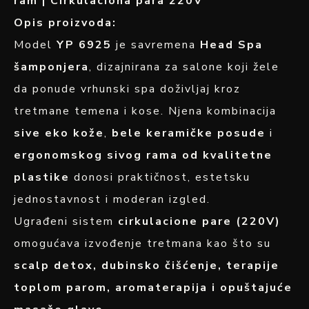
ram | Cirkulaciona para 220V
Opis proizvoda:
Model
YP 6925
je savremena
Head Spa
šamponjera
, dizajnirana za salone koji žele
da ponude vrhunski spa doživljaj kroz
tretmane temena i kose. Njena kombinacija
sive eko kože
,
bele keramičke posude
i
ergonomskog sivog rama od kvalitetne
plastike
donosi praktičnost, estetsku
jednostavnost i moderan izgled.
Ugrađeni sistem
cirkulacione pare (220V)
omogućava izvođenje tretmana kao što su
scalp detox, dubinsko čišćenje, terapije
toplom parom, aromaterapija i opuštajuće