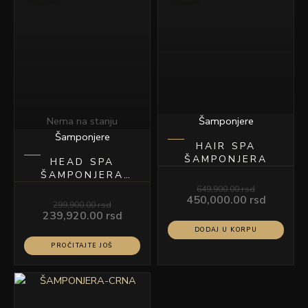
299,900.00 rsd.
649,900.00 rsd.
Nema na stanju
Šamponjere
Šamponjere
HAIR SPA
ŠAMPONJERA
HEAD SPA
ŠAMPONJERA
SIVA SA BELOM
649,900.00
rsd
450,000.00
rsd
KERAMIKOM YP
299,900.00
rsd
6925
239,920.00
rsd
DODAJ U KORPU
PROČITAJTE JOŠ