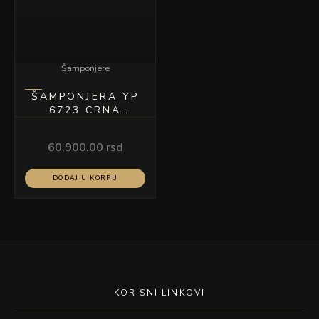
Šamponjere
ŠAMPONJERA YP
6723 CRNA
KERAMIKA CRNA
KOŽA
60,900.00
rsd
DODAJ U KORPU
KORISNI LINKOVI