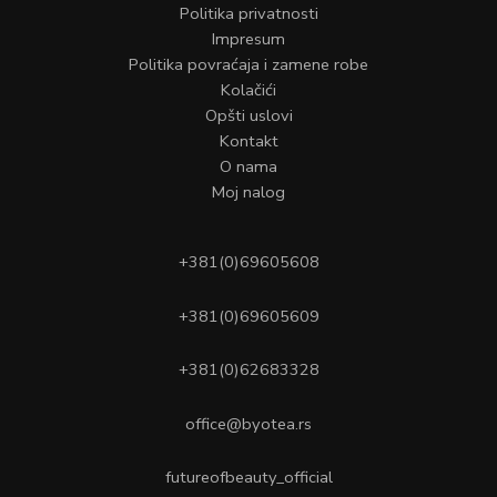
Politika privatnosti
Impresum
Politika povraćaja i zamene robe
Kolačići
Opšti uslovi
Kontakt
O nama
Moj nalog
+381(0)69605608
+381(0)69605609
+381(0)62683328
office@byotea.rs
futureofbeauty_official