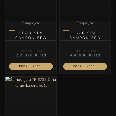
Šamponjere
Šamponjere
HEAD SPA
HAIR SPA
ŠAMPONJERA
ŠAMPONJERA
SIVA SA BELOM
KERAMIKOM
299,900.00
rsd
649,900.00
rsd
MODEL YP6881
239,920.00
rsd
450,000.00
rsd
DODAJ U KORPU
DODAJ U KORPU