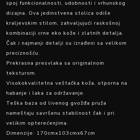
spoj funkcionalnosti, udobnosti i vrhunskog
dizajna. Ova jedinstvena stolica odiše
kraljevskim stilom, zahvaljujući raskošnoj
kombinaciji crne eko kože i zlatnih detalja.
Čak i najmanji detalji su izrađeni sa velikom
preciznošću.
Prekrasna presvlaka sa originalnom
teksturom.
Visokokvalitetna veštačka koža, otporna na
habanje i laka za održavanje.
Teška baza od livenog gvožđa pruža
nameštaju savršenu stabilnost čak i pri
velikim opterećenjima.
Dimenzije: 170cmx103cmx67cm