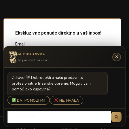
AI PRODAVAC
✕
Tvoj asistent za salon
Z
d
r
a
v
o
!

D
o
b
r
o
d
o
š
l
i
u
n
a
š
u
p
r
o
d
a
v
n
i
c
u
p
r
o
f
e
s
i
o
n
a
l
n
e
f
r
i
z
e
r
s
k
e
o
p
r
e
m
e
.
M
o
g
u
l
i
v
a
m
p
o
m
o
ć
i
o
k
o
k
u
p
o
v
i
n
e
?
DA, POMOZI MI!
NE, HVALA