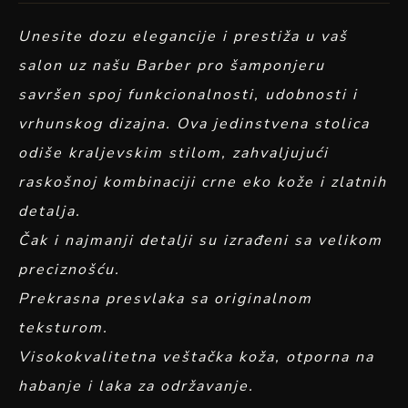
Unesite dozu elegancije i prestiža u vaš
salon uz našu Barber pro šamponjeru
savršen spoj funkcionalnosti, udobnosti i
vrhunskog dizajna. Ova jedinstvena stolica
odiše kraljevskim stilom, zahvaljujući
raskošnoj kombinaciji crne eko kože i zlatnih
detalja.
Čak i najmanji detalji su izrađeni sa velikom
preciznošću.
Prekrasna presvlaka sa originalnom
teksturom.
Visokokvalitetna veštačka koža, otporna na
habanje i laka za održavanje.