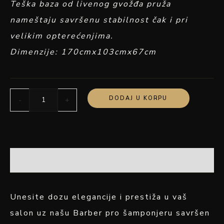
Teška baza od livenog gvožđa pruža
nameštaju savršenu stabilnost čak i pri
velikim opterećenjima.
Dimenzije: 170cmx103cmx67cm
DODAJ U KORPU
-
+
OPIS
Unesite dozu elegancije i prestiža u vaš
salon uz našu Barber pro šamponjeru savršen