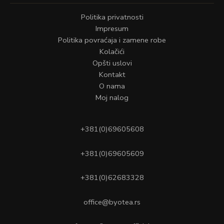
Politika privatnosti
Impresum
Politika povraćaja i zamene robe
Kolačići
Opšti uslovi
Kontakt
O nama
Moj nalog
+381(0)69605608
+381(0)69605609
+381(0)62683328
office@byotea.rs