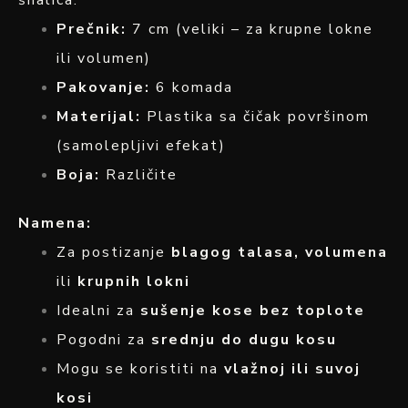
šnalica.
Prečnik:
7 cm (veliki – za krupne lokne
ili volumen)
Pakovanje:
6 komada
Materijal:
Plastika sa čičak površinom
(samolepljivi efekat)
Boja:
Različite
Namena:
Za postizanje
blagog talasa, volumena
ili
krupnih lokni
Idealni za
sušenje kose bez toplote
Pogodni za
srednju do dugu kosu
Mogu se koristiti na
vlažnoj ili suvoj
kosi