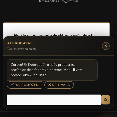
futureofbeauty_official
AI PRODAVAC
✕
Tvoj asistent za salon
Z
d
r
a
v
o
!

D
o
b
r
o
d
o
š
l
i
u
n
a
š
u
p
r
o
d
a
v
n
i
c
u
p
r
o
f
e
s
i
o
n
a
l
n
e
f
r
i
z
e
r
s
k
e
o
p
r
e
m
e
.
M
o
g
u
l
i
v
a
m
p
o
m
o
ć
i
o
k
o
k
u
p
o
v
i
n
e
?
✅ DA, POMOZI MI!
❌ NE, HVALA