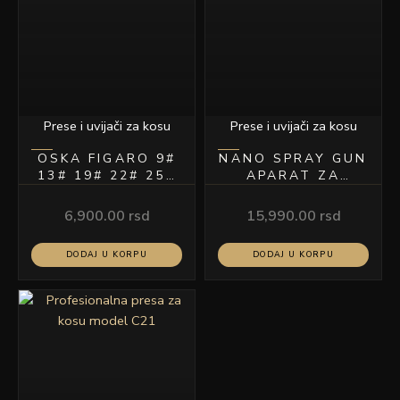
Prese i uvijači za kosu
Prese i uvijači za kosu
OSKA FIGARO 9#
NANO SPRAY GUN
13# 19# 22# 25#
APARAT ZA
28# 31#
TRETMANE KOSE
I SKALPA
6,900.00
rsd
15,990.00
rsd
DODAJ U KORPU
DODAJ U KORPU