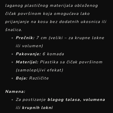
laganog plastičnog materijala obloženog
čičak površinom koja omogućava lako
prijanjanje na kosu bez dodatnih ukosnica ili
šnalica.
Prečnik:
7 cm (veliki – za krupne lokne
ili volumen)
Pakovanje:
6 komada
Materijal:
Plastika sa čičak površinom
(samolepljivi efekat)
Boja:
Različite
Namena:
Za postizanje
blagog talasa, volumena
ili
krupnih lokni