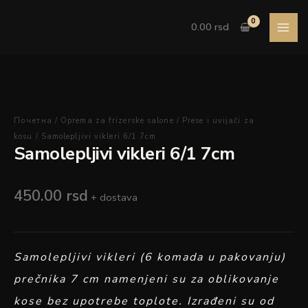
Pređi
Samolepljivi
na
vikleri
0.00
rsd
sadržaj
6/1
7cm
količina
Почетна
/
Oprema za frizerske salone
/
Prese i uvijači za
kosu
/ Samolepljivi vikleri 6/1 7cm
Samolepljivi vikleri 6/1 7cm
450.00
rsd
+ dostava
Samolepljivi vikleri (6 komada u pakovanju)
prečnika 7 cm namenjeni su za oblikovanje
kose bez upotrebe toplote. Izrađeni su od