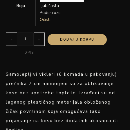
Ljubičasta
Boja
Puder roze
Očisti
-
+
DODAJ U KORPU
OPIS
Samolepljivi vikleri (6 komada u pakovanju)
prečnika 7 cm namenjeni su za oblikovanje
kose bez upotrebe toplote. Izrađeni su od
laganog plastičnog materijala obloženog
čičak površinom koja omogućava lako
prijanjanje na kosu bez dodatnih ukosnica ili