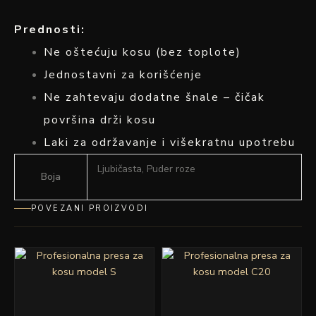
Prednosti:
Ne oštećuju kosu (bez toplote)
Jednostavni za korišćenje
Ne zahtevaju dodatne šnale – čičak
površina drži kosu
Laki za održavanje i višekratnu upotrebu
Ljubičasta, Puder roze
Boja
POVEZANI PROIZVODI