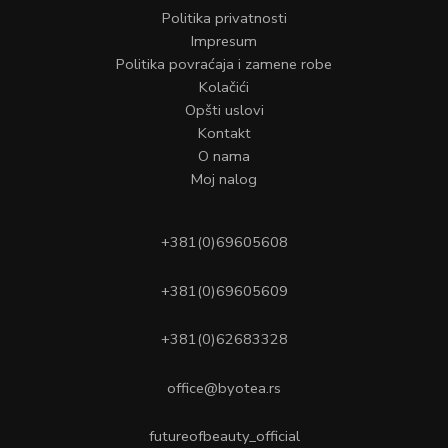
Politika privatnosti
Impresum
Politika povraćaja i zamene robe
Kolačići
Opšti uslovi
Kontakt
O nama
Moj nalog
+381(0)69605608
+381(0)69605609
+381(0)62683328
office@byotea.rs
futureofbeauty_official