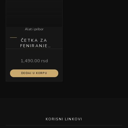
Alat i pribor
ČETKA ZA
FENIRANJE
MADRID 43
1,490.00
rsd
DODAJ U KORPU
KORISNI LINKOVI