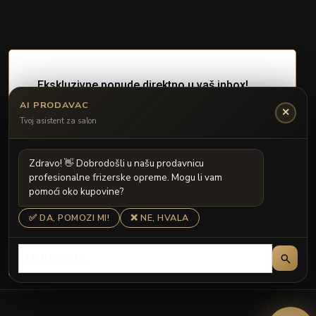
AI PRODAVAC
✕
Tvoj asistent za salon
Z
d
r
a
v
o
!

D
o
b
r
o
d
o
š
l
i
u
n
a
š
u
p
r
o
d
a
v
n
i
c
u
p
r
o
f
e
s
i
o
n
a
l
n
e
f
r
i
z
e
r
s
k
e
o
p
r
e
m
e
.
M
o
g
u
l
i
v
a
m
p
o
m
o
ć
i
o
k
o
k
u
p
o
v
i
n
e
?
✅ DA, POMOZI MI!
❌ NE, HVALA