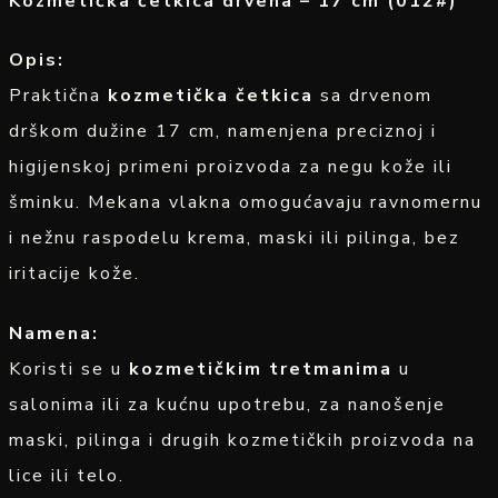
Kozmetička četkica drvena – 17 cm (012#)
Opis:
Praktična
kozmetička četkica
sa drvenom
drškom dužine 17 cm, namenjena preciznoj i
higijenskoj primeni proizvoda za negu kože ili
šminku. Mekana vlakna omogućavaju ravnomernu
i nežnu raspodelu krema, maski ili pilinga, bez
iritacije kože.
Namena:
Koristi se u
kozmetičkim tretmanima
u
salonima ili za kućnu upotrebu, za nanošenje
maski, pilinga i drugih kozmetičkih proizvoda na
lice ili telo.