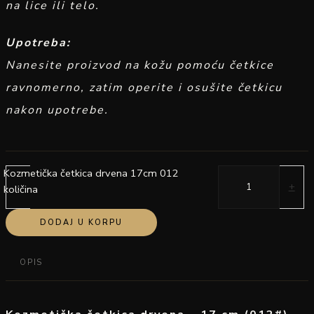
na lice ili telo.
Upotreba:
Nanesite proizvod na kožu pomoću četkice
ravnomerno, zatim operite i osušite četkicu
nakon upotrebe.
Kozmetička četkica drvena 17cm 012
-
+
količina
DODAJ U KORPU
OPIS