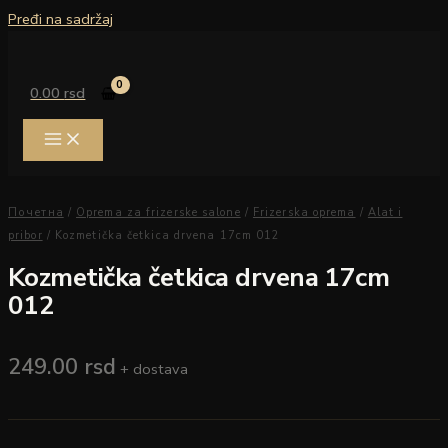
Pređi na sadržaj
0.00
rsd
Почетна
/
Oprema za frizerske salone
/
Frizerska oprema
/
Alat i
pribor
/ Kozmetička četkica drvena 17cm 012
Kozmetička četkica drvena 17cm
012
249.00
rsd
+ dostava