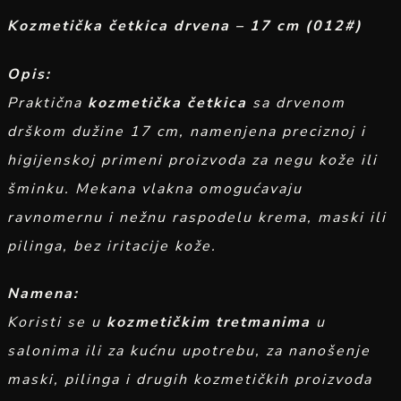
Kozmetička četkica drvena – 17 cm (012#)
Opis:
Praktična
kozmetička četkica
sa drvenom
drškom dužine 17 cm, namenjena preciznoj i
higijenskoj primeni proizvoda za negu kože ili
šminku. Mekana vlakna omogućavaju
ravnomernu i nežnu raspodelu krema, maski ili
pilinga, bez iritacije kože.
Namena:
Koristi se u
kozmetičkim tretmanima
u
salonima ili za kućnu upotrebu, za nanošenje
maski, pilinga i drugih kozmetičkih proizvoda