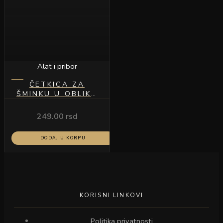
Alat i pribor
ČETKICA ZA
ŠMINKU U OBLIKU
LEPEZE 16CM
249.00
rsd
DODAJ U KORPU
KORISNI LINKOVI
Politika privatnosti