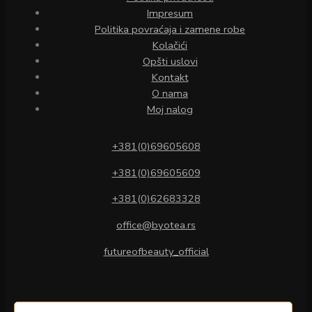
Impresum
Politika povraćaja i zamene robe
Kolačići
Opšti uslovi
Kontakt
O nama
Moj nalog
+381(0)69605608
+381(0)69605609
+381(0)62683328
office@byotea.rs
futureofbeauty_official