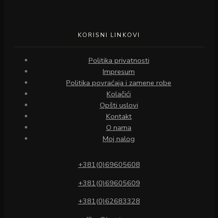
KORISNI LINKOVI
Politika privatnosti
Impresum
Politika povraćaja i zamene robe
Kolačići
Opšti uslovi
Kontakt
O nama
Moj nalog
+381(0)69605608
+381(0)69605609
+381(0)62683328