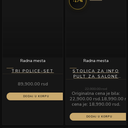
-17%
Radna mesta
Radna mesta
TRI POLICE-SET
STOLICA ZA INFO
PULT ZA SALONE
ZELENA
89,900.00
rsd
22,900.00
rsd
Originalna cena je bila:
DODAJ U KORPU
22,900.00 rsd.
18,990.00
r
cena je: 18,990.00 rsd.
DODAJ U KORPU