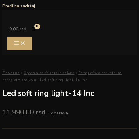
Pređi na sadržaj
0.00
rsd
Почетна
/
Oprema za frizerske salone
/
Fotografska rasveta sa
podesivim stalkom
/ Led soft ring light-14 Inc
Led soft ring light-14 Inc
11,990.00
rsd
+ dostava