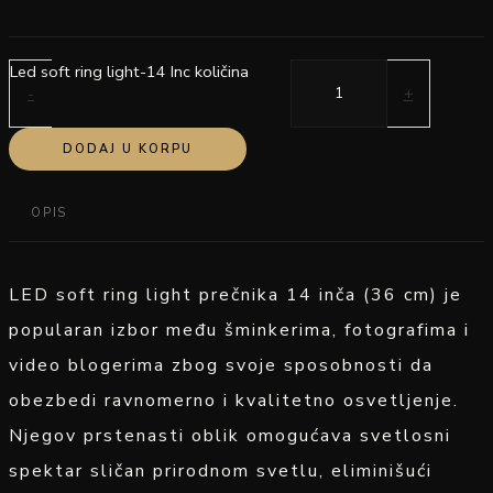
Led soft ring light-14 Inc količina
-
+
DODAJ U KORPU
OPIS
LED soft ring light prečnika 14 inča (36 cm) je
popularan izbor među šminkerima, fotografima i
video blogerima zbog svoje sposobnosti da
obezbedi ravnomerno i kvalitetno osvetljenje.
Njegov prstenasti oblik omogućava svetlosni
spektar sličan prirodnom svetlu, eliminišući