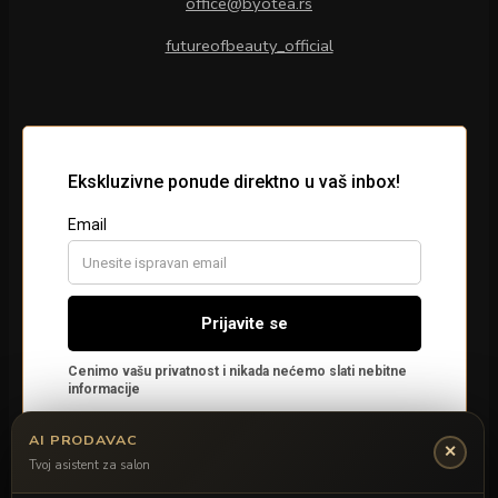
office@byotea.rs
futureofbeauty_official
AI PRODAVAC
✕
Tvoj asistent za salon