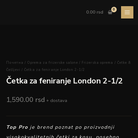
Pređi
London
na
2-
0.00
rsd
sadržaj
1/2
količina
Četka
za
feniranje
Почетна
/
Oprema za frizerske salone
/
Frizerska oprema
/
Četke &
London
Češljevi
/ Četka za feniranje London 2-1/2
2-
Četka za feniranje London 2-1/2
1/2
količina
1,590.00
rsd
+ dostava
Top Pro
je brend poznat po proizvodnji
visokokvalitetnih četki za kosu, posebno