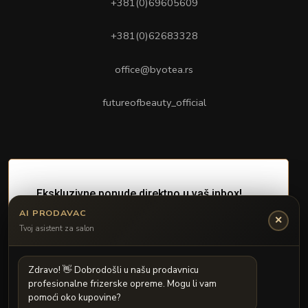
+381(0)69605609
+381(0)62683328
office@byotea.rs
futureofbeauty_official
AI PRODAVAC
✕
Tvoj asistent za salon
Z
d
r
a
v
o
!

D
o
b
r
o
d
o
š
l
i
u
n
a
š
u
p
r
o
d
a
v
n
i
c
u
p
r
o
f
e
s
i
o
n
a
l
n
e
f
r
i
z
e
r
s
k
e
o
p
r
e
m
e
.
M
o
g
u
l
i
v
a
m
p
o
m
o
ć
i
o
k
o
k
u
p
o
v
i
n
e
?