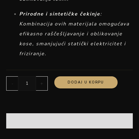
Prirodne i sintetičke čekinje
:
Kombinacija ovih materijala omogućava
efikasno raščešljavanje i oblikovanje
kose, smanjujući statički elektricitet i
friziranje.
DODAJ U KORPU
-
+
OPIS