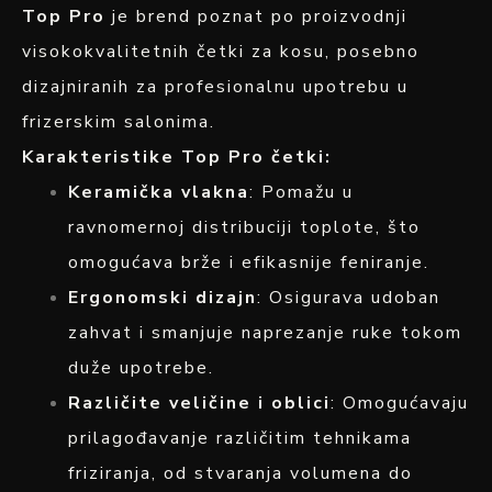
Top Pro
je brend poznat po proizvodnji
visokokvalitetnih četki za kosu, posebno
dizajniranih za profesionalnu upotrebu u
frizerskim salonima.
Karakteristike Top Pro četki:
Keramička vlakna
: Pomažu u
ravnomernoj distribuciji toplote, što
omogućava brže i efikasnije feniranje.
Ergonomski dizajn
: Osigurava udoban
zahvat i smanjuje naprezanje ruke tokom
duže upotrebe.
Različite veličine i oblici
: Omogućavaju
prilagođavanje različitim tehnikama
friziranja, od stvaranja volumena do