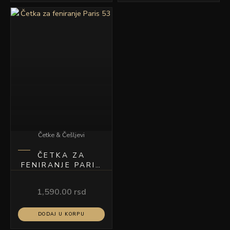
Četke & Češljevi
ČETKA ZA
FENIRANJE PARIS
53
1,590.00
rsd
DODAJ U KORPU