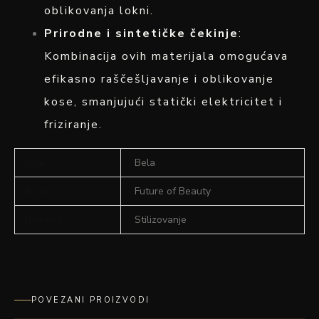
oblikovanja lokni.
Prirodne i sintetičke čekinje
:
Kombinacija ovih materijala omogućava
efikasno raščešljavanje i oblikovanje
kose, smanjujući statički elektricitet i
friziranje.
Boja
Bela
Brand
Future of Beauty
Namena
Stilizovanje
POVEZANI PROIZVODI