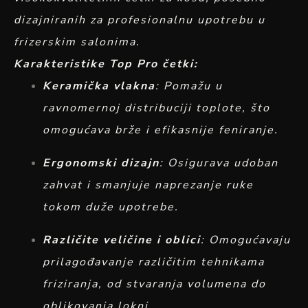
dizajniranih za profesionalnu upotrebu u
frizerskim salonima.
Karakteristike Top Pro četki:
Keramička vlakna
: Pomažu u
ravnomernoj distribuciji toplote, što
omogućava brže i efikasnije feniranje.
Ergonomski dizajn
: Osigurava udoban
zahvat i smanjuje naprezanje ruke
tokom duže upotrebe.
Različite veličine i oblici
: Omogućavaju
prilagođavanje različitim tehnikama
friziranja, od stvaranja volumena do
oblikovanja lokni.