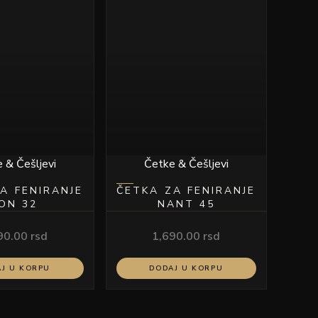
 & Češljevi
Četke & Češljevi
A FENIRANJE
ČETKA ZA FENIRANJE
ON 32
NANT 45
90.00
rsd
1,690.00
rsd
J U KORPU
DODAJ U KORPU