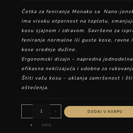
Četka za feniranje Monako sa Nano-jons
ima visoku otpornost na toplotu, smanjuje
kosu sjajnom i zdravom. Savršeno za ispra
feniranje normalne ili guste kose, ravne 
kose srednje dužine.
Ergonomski dizajn – napredna jednodeln
efikasna neklizajuća i udobna za rukovanj
Štiti vašu kosu – uklanja zamršenost i šti
oštećenja.
-
+
DODAJ U KORPU
OPIS