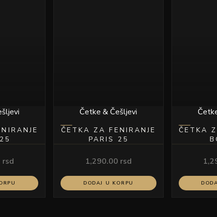
šljevi
Četke & Češljevi
Četke
ENIRANJE
ČETKA ZA FENIRANJE
ČETKA Z
25
PARIS 25
B
0
rsd
1,290.00
rsd
1,2
KORPU
DODAJ U KORPU
DODA