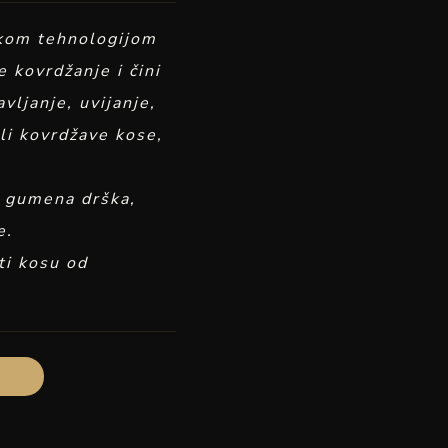
kom tehnologijom
 kovrdžanje i čini
vljanje, uvijanje,
ili kovrdžave kose,
a gumena drška,
e.
ti kosu od