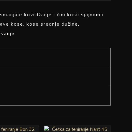
anjuje kovrdžanje i čini kosu sjajnom i
džave kose, kose srednje dužine.
ovanje.