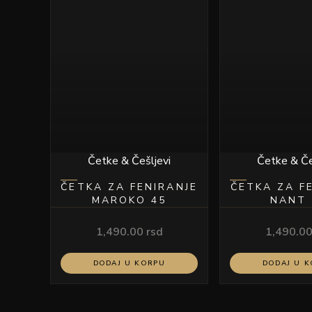
Četke & Češljevi
Četke & Če
ČETKA ZA FENIRANJE
ČETKA ZA F
MAROKO 45
NANT 
1,490.00
rsd
1,490.0
DODAJ U KORPU
DODAJ U 