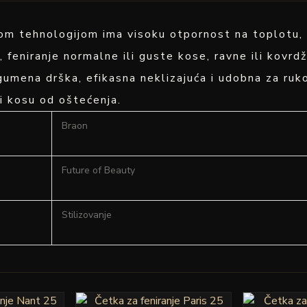
 tehnologijom ima visoku otpornost na toplotu, sm
, feniranje normalne ili guste kose, ravne ili kovr
umena drška, efikasna neklizajuća i udobna za ruk
i kosu od oštećenja.
Braon
Future of Beauty
Stilizovanje