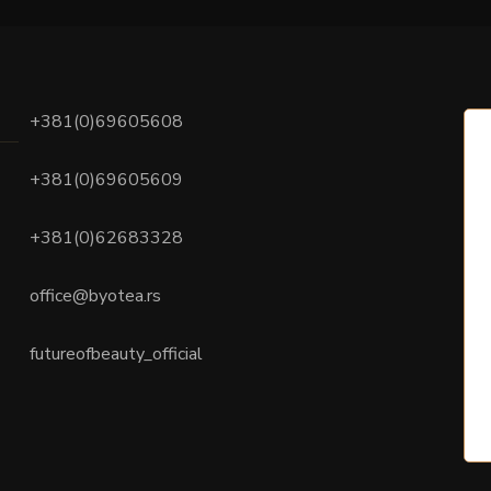
+381(0)69605608
+381(0)69605609
+381(0)62683328
office@byotea.rs
futureofbeauty_official