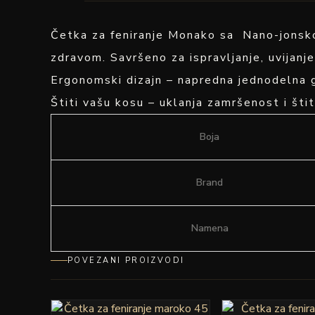
Četka za feniranje Monako sa Nano-jonskom
zdravom. Savršeno za ispravljanje, uvijanje
Ergonomski dizajn – napredna jednodelna g
Štiti vašu kosu – uklanja zamršenost i štit
Boja
Brand
Namena
POVEZANI PROIZVODI