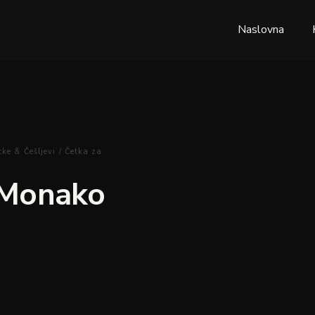
Naslovna
tke & Češljevi
/ Četka za
e Monako