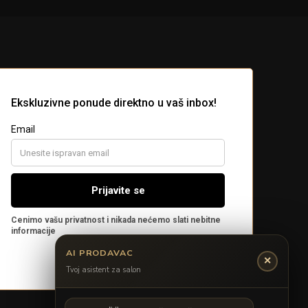
AI PRODAVAC
✕
Tvoj asistent za salon