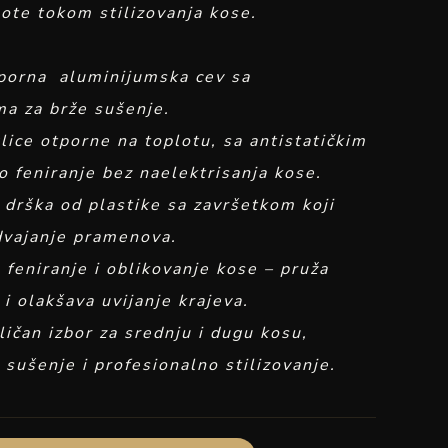
ote tokom stilizovanja kose.
orna aluminijumska cev sa
ma za brže sušenje.
lice otporne na toplotu, sa antistatičkim
o feniranje bez naelektrisanja kose.
rška od plastike sa završetkom koji
zdvajanje pramenova.
 feniranje i oblikovanje kose – pruža
i olakšava uvijanje krajeva.
ičan izbor za srednju i dugu kosu,
sušenje i profesionalno stilizovanje.