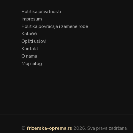
Politika privatnosti
Impresum
Politika povraćaja i zamene robe
Kolačići
Opšti uslovi
Kontakt
O nama
Moj nalog
©
frizerska-oprema.rs
2026. Sva prava zadržana.