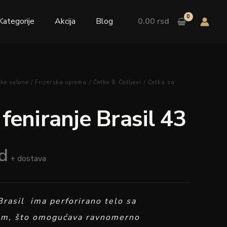
Brasil
43
Kategorije
Akcija
Blog
0.00
rsd
količina
ke salone
/
Frizerska oprema
/
Četke & Češljevi
/ Četka za
feniranje Brasil 43
d
+ dostava
Brasil ima perforirano telo sa
m, što omogućava ravnomerno