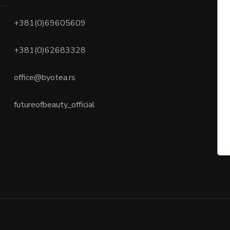
+381(0)69605609
+381(0)62683328
office@byotea.rs
futureofbeauty_official