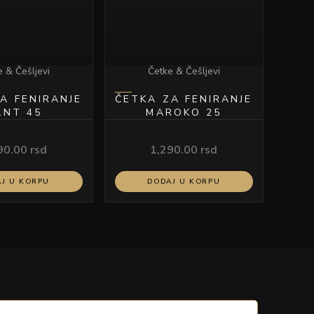
 & Češljevi
Četke & Češljevi
A FENIRANJE
ČETKA ZA FENIRANJE
ANT 45
MAROKO 25
90.00
rsd
1,290.00
rsd
J U KORPU
DODAJ U KORPU