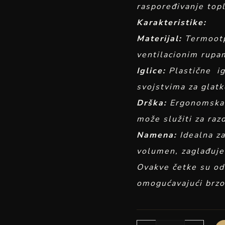
raspoređivanje topl
Karakteristike:
Materijal:
Termootp
ventilacionim rupa
Iglice:
Plastične ig
svojstvima za glatk
Drška:
Ergonomska d
može služiti za ra
Namena:
Idealna za
volumen, zaglađuje 
Ovakve četke su odl
omogućavajući brzo 