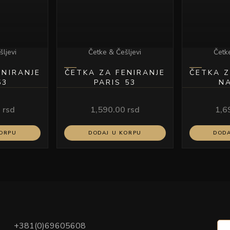
šljevi
Četke & Češljevi
Četke
ENIRANJE
ČETKA ZA FENIRANJE
ČETKA Z
53
PARIS 53
N
0
rsd
1,590.00
rsd
1,6
KORPU
DODAJ U KORPU
DODA
+381(0)69605608