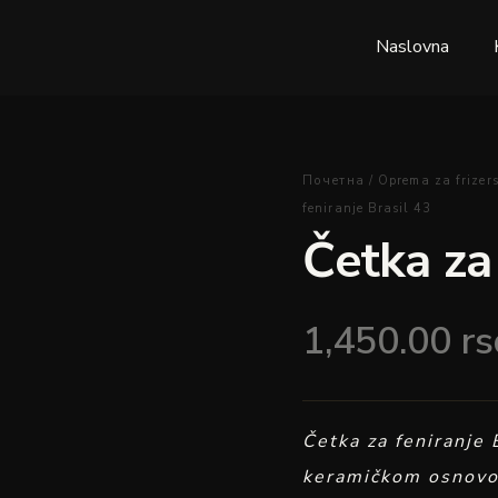
Naslovna
Četka
Почетна
/
Oprema za frizers
za
feniranje Brasil 43
feniranje
Četka za 
Brasil
43
količina
1,450.00
rs
Četka za feniranje 
keramičkom osnovo