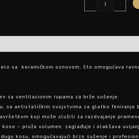
-
+
no telo sa keramičkom osnovom, što omogućava rav
 sa ventilacionim rupama za brže sušenje.
, sa antistatičkim svojstvima za glatko feniranje 
vršetkom koji može služiti za razdvajanje pramen
e kose – pruža volumen, zaglađuje i olakšava uvijan
 dugu kosu, omogućavajući brzo sušenje i profesion