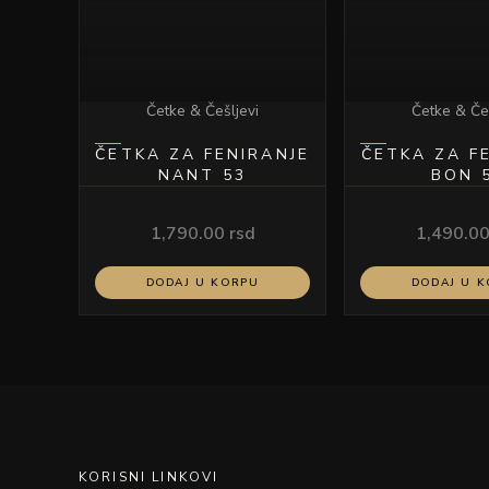
Četke & Češljevi
Četke & Če
ČETKA ZA FENIRANJE
ČETKA ZA F
NANT 53
BON 
1,790.00
rsd
1,490.0
DODAJ U KORPU
DODAJ U 
KORISNI LINKOVI