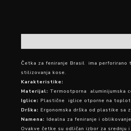
OPIS
Četka za feniranje Brasil ima perforira
stilizovanja kose.
Karakteristike:
Materijal:
Termootporna aluminijumska cev
Iglice:
Plastične iglice otporne na toplotu
Drška:
Ergonomska drška od plastike sa za
Namena:
Idealna za feniranje i oblikovanj
Ovakve četke su odličan izbor za srednju i