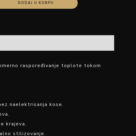
DODAJ U KORPU
nomerno raspoređivanje toplote tokom
bez naelektrisanja kose.
ova.
je krajeva.
alno stilizovanje.