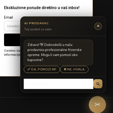
AI PRODAVAC
✕
Tvoj asistent za salon
Z
d
r
a
v
o
!

D
o
b
r
o
d
o
š
l
i
u
n
a
š
u
p
r
o
d
a
v
n
i
c
u
p
r
o
f
e
s
i
o
n
a
l
n
e
f
r
i
z
e
r
s
k
e
o
p
r
e
m
e
.
M
o
g
u
l
i
v
a
m
p
o
m
o
ć
i
o
k
o
k
u
p
o
v
i
n
e
?
✅ DA, POMOZI MI!
❌ NE, HVALA
✂