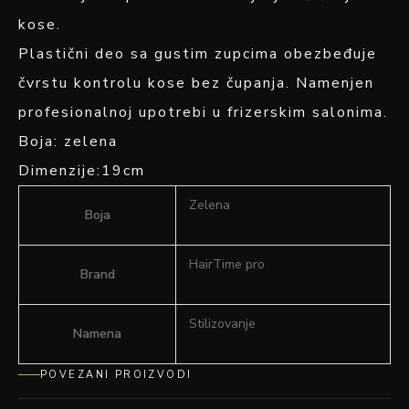
kose.
Plastični deo sa gustim zupcima obezbeđuje
čvrstu kontrolu kose bez čupanja. Namenjen
profesionalnoj upotrebi u frizerskim salonima.
Boja: zelena
Dimenzije:19cm
Zelena
Boja
HairTime pro
Brand
Stilizovanje
Namena
POVEZANI PROIZVODI