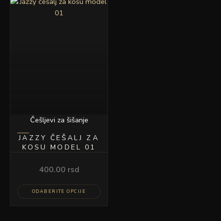
Ovaj
proizvod
ima
više
varijanti.
Opcije
mogu
biti
izabrane
na
stranici
Češljevi za šišanje
proizvoda.
JAZZY ČEŠALJ ZA
KOSU MODEL 01
400.00
rsd
ODABERITE OPCIJE