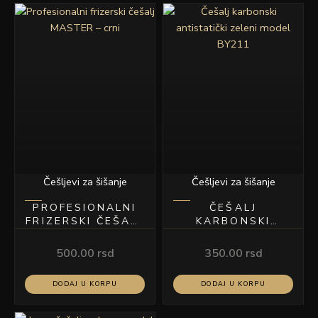
Češljevi za šišanje
Češljevi za šišanje
PROFESIONALNI
ČEŠALJ
FRIZERSKI ČEŠALJ
KARBONSKI
MASTER – CRNI
ANTISTATIČKI
ZELENI MODEL
500.00
rsd
350.00
rsd
BY211
DODAJ U KORPU
DODAJ U KORPU