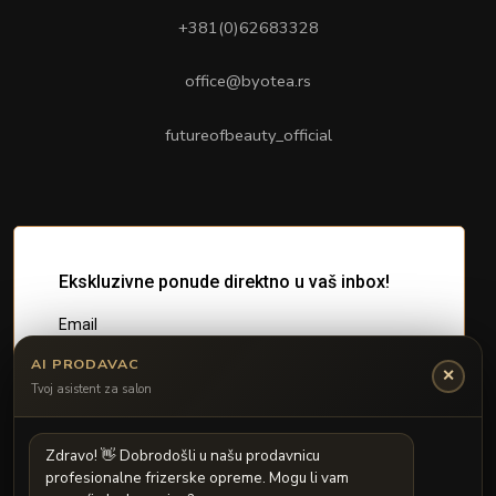
+381(0)62683328
office@byotea.rs
futureofbeauty_official
AI PRODAVAC
✕
Tvoj asistent za salon
Z
d
r
a
v
o
!

D
o
b
r
o
d
o
š
l
i
u
n
a
š
u
p
r
o
d
a
v
n
i
c
u
p
r
o
f
e
s
i
o
n
a
l
n
e
f
r
i
z
e
r
s
k
e
o
p
r
e
m
e
.
M
o
g
u
l
i
v
a
m