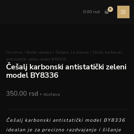
Pređi
Češalj
na
karbonski
0.00
rsd
sadržaj
antistatički
zeleni
model
BY8336
količina
Почетна
/
Berber oprema
/
Češljevi za šišanje
/ Češalj karbonski
antistatički zeleni model BY8336
Češalj karbonski antistatički zeleni
model BY8336
350.00
rsd
+ dostava
Češalj karbonski antistatički model BY8336
idealan je za precizno razdvajanje i šišanje