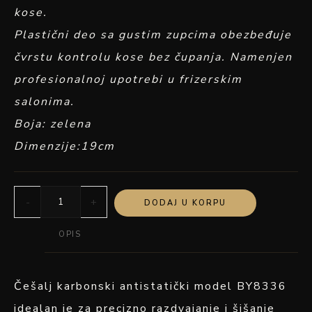
kose.
Plastični deo sa gustim zupcima obezbeđuje
čvrstu kontrolu kose bez čupanja. Namenjen
profesionalnoj upotrebi u frizerskim
salonima.
Boja: zelena
Dimenzije:19cm
-
+
DODAJ U KORPU
OPIS
Češalj karbonski antistatički model BY8336
idealan je za precizno razdvajanje i šišanje