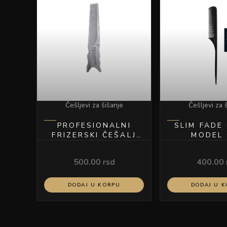
Češljevi za šišanje
Češljevi za 
PROFESIONALNI
SLIM FADE
FRIZERSKI ČEŠALJ
MODEL 
MASTER-
SVETLOPLAVI
500.00
rsd
400.00
DODAJ U KORPU
DODAJ U 