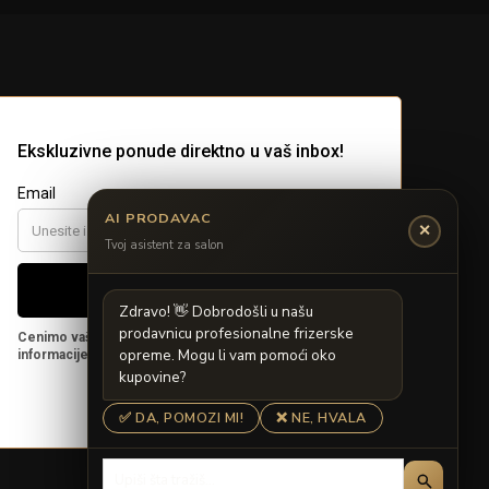
AI PRODAVAC
✕
Tvoj asistent za salon
Z
d
r
a
v
o
!

D
o
b
r
o
d
o
š
l
i
u
n
a
š
u
p
r
o
d
a
v
n
i
c
u
p
r
o
f
e
s
i
o
n
a
l
n
e
f
r
i
z
e
r
s
k
e
o
p
r
e
m
e
.
M
o
g
u
l
i
v
a
m
p
o
m
o
ć
i
o
k
o
k
u
p
o
v
i
n
e
?
✅ DA, POMOZI MI!
❌ NE, HVALA