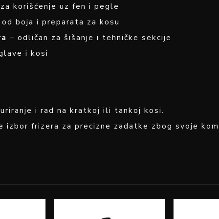
a korišćenje uz fen i pegle
od boja i preparata za kosu
ra
– odličan za šišanje i tehničke sekcije
glave i kosi
iranje i rad na kratkoj ili tankoj kosi.
zbor frizera za precizne zadatke zbog svoje komp