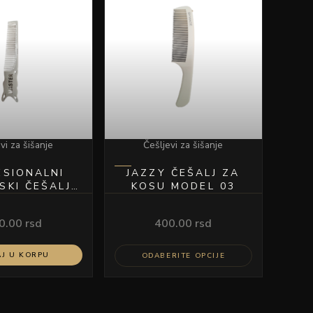
ima
više
varijanti.
Opcije
mogu
biti
izabrane
na
vi za šišanje
Češljevi za šišanje
stranici
proizvoda.
ESIONALNI
JAZZY ČEŠALJ ZA
SKI ČEŠALJ
KOSU MODEL 03
TER-BELI
0.00
rsd
400.00
rsd
J U KORPU
ODABERITE OPCIJE