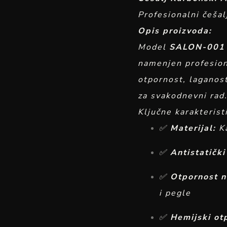
Profesionalni češal
Opis proizvoda:
Model
SALON-001
namenjen profesion
otpornost, laganost
za svakodnevni rad
Ključne karakterist
✅
Materijal:
Ka
✅
Antistatički
✅
Otpornost n
i pegle
✅
Hemijski ot