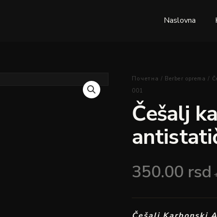
Naslovna
Češalj
Почетна
/
Berber oprema
/
Č
karbonski
001
antistatički
Češalj k
crni
-
antistati
salon-
001
količina
350.00
rsd
Češalj Karbonski A