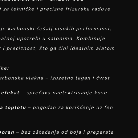
j za tehničke i precizne frizerske radove
je karbonski češalj visokih performansi,
alnoj upotrebi u salonima. Kombinuje
 i preciznost, što ga čini idealnim alatom
.
ike:
rbonska vlakna – izuzetno lagan i čvrst
 efekat
– sprečava naelektrisanje kose
a toplotu
– pogodan za korišćenje uz fen
poran
– bez oštećenja od boja i preparata