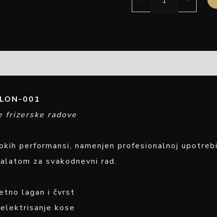
-
+
SALON-001
e frizerske radove
sokih performansi, namenjen profesionalnoj upotreb
m alatom za svakodnevni rad.
tno lagan i čvrst
elektrisanje kose