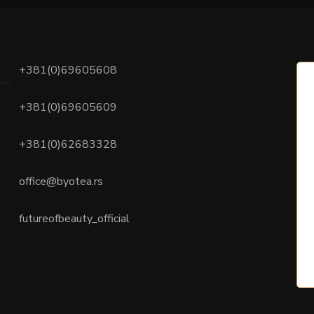
+381(0)69605608
+381(0)69605609
+381(0)62683328
office@byotea.rs
futureofbeauty_official