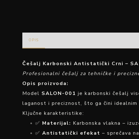
OPIS
Češalj Karbonski Antistatički Crni – 
Profesionalni češalj za tehničke i precizn
Opis proizvoda:
Model
SALON-001
je karbonski češalj vi
laganost i preciznost, što ga čini idealni
Ključne karakteristike:
✅
Materijal:
Karbonska vlakna – izuze
✅
Antistatički efekat
– sprečava na