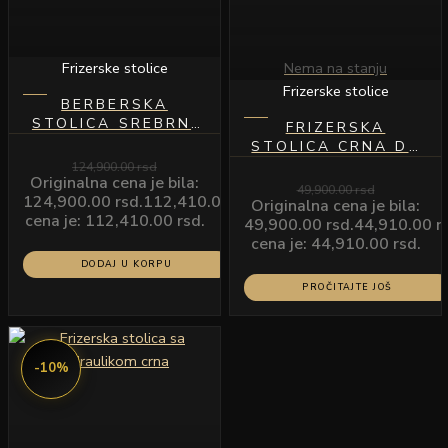
Frizerske stolice
Nema na stanju
Frizerske stolice
BERBERSKA
STOLICA SREBRNI
FRIZERSKA
RAM,CRNA KOŽA
STOLICA CRNA DE
MODEL YP8827
LUXE ZLATNI RAM
124,900.00
rsd
Originalna cena je bila:
CRNA KOŽA MODEL
49,900.00
rsd
124,900.00 rsd.
112,410.00
rsd
Trenutna
YP219
Originalna cena je bila:
cena je: 112,410.00 rsd.
49,900.00 rsd.
44,910.00
r
cena je: 44,910.00 rsd.
DODAJ U KORPU
PROČITAJTE JOŠ
-10%