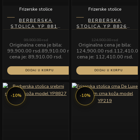
Frizerske stolice
Frizerske stolice
BERBERSKA
BERBERSKA
STOLICA YP 8811
STOLICA YP 8826-1
CRNA KOŽA CRNI
SREBRNI RAM CRNA
RAM
KOŽA
99,900.00
rsd
124,900.00
rsd
Originalna cena je bila:
Originalna cena je bila:
99,900.00 rsd.
89,910.00
rsd
Trenutna
124,900.00 rsd.
112,410.0
cena je: 89,910.00 rsd.
cena je: 112,410.00 rsd.
DODAJ U KORPU
DODAJ U KORPU
-10%
-10%