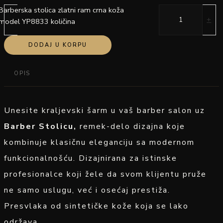
Barberska stolica zlatni ram crna koža
-
+
model YP8833 količina
DODAJ U KORPU
OPIS
Unesite kraljevski šarm u vaš barber salon uz
Barber Stolicu,
remek-delo dizajna koje
kombinuje klasičnu eleganciju sa modernom
funkcionalnošću. Dizajnirana za istinske
profesionalce koji žele da svom klijentu pruže
ne samo uslugu, već i osećaj prestiža.
Presvlaka od sintetičke kože koja se lako
održava