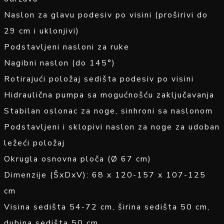
Naslon za glavu podesiv po visini (proširivi do
29 cm i uklonjivi)
Podstavljeni nasloni za ruke
Nagibni naslon (do 145°)
Rotirajući položaj sedišta podesiv po visini
Hidraulična pumpa sa mogućnošću zaključavanja
Stabilan oslonac za noge, sinhroni sa naslonom
Podstavljeni i sklopivi naslon za noge za udoban
ležeći položaj
Okrugla osnovna ploča (Ø 67 cm)
Dimenzije (ŠxDxV): 68 x 120-157 x 107-125
cm
Visina sedišta 54-72 cm, širina sedišta 50 cm,
dubina sedišta 50 cm