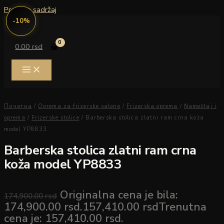
Pređi na sadržaj
-10%
0.00
rsd
Почетна
/
Oprema za frizerske salone
/
Frizerska oprema
/
Nameštaj i
oprema
/
Frizerske stolice
/ Barberska stolica zlatni ram crna koža
model YP8833
Barberska stolica zlatni ram crna
koža model YP8833
Originalna cena je bila:
174,900.00
rsd
174,900.00 rsd.
157,410.00
rsd
Trenutna
cena je: 157,410.00 rsd.