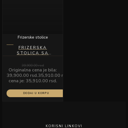
Frizerske stolice
FRIZERSKA
STOLICA SA
HIDRAULIKOM
CRNA
39,900.00
rsd
Originalna cena je bila:
39,900.00 rsd.
35,910.00
rsd
Trenutna
cena je: 35,910.00 rsd.
DODAJ U KORPU
KORISNI LINKOVI