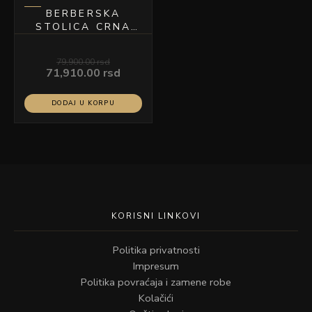
BERBERSKA
STOLICA CRNA
MODEL YP8813B
79,900.00
rsd
71,910.00
rsd
DODAJ U KORPU
KORISNI LINKOVI
Politika privatnosti
Impresum
Politika povraćaja i zamene robe
Kolačići