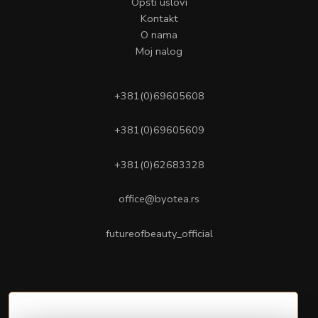
Opšti uslovi
Kontakt
O nama
Moj nalog
+381(0)69605608
+381(0)69605609
+381(0)62683328
office@byotea.rs
futureofbeauty_official