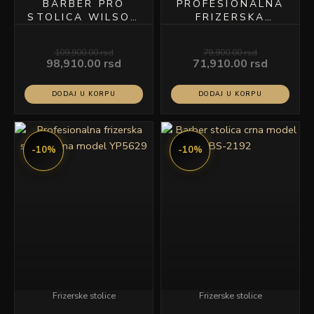
BARBER PRO
PROFESIONALNA
STOLICA WILSON
FRIZERSKA
SREBRNI RAM
STOLICA CNA
CRNA KOŽA
PREMIUM LINE
109,900.00
rsd
79,900.00
rsd
YP8827
98,910.00
rsd
71,910.00
rsd
DODAJ U KORPU
DODAJ U KORPU
Originalna
Trenutna
Originalna
Trenutn
cena
cena
cena
cena
-10%
-10%
je
je:
je
je:
bila:
53,910.00 rsd.
bila:
40,410.0
59,900.00 rsd.
44,900.00 rsd.
Frizerske stolice
Frizerske stolice