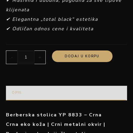
✔ Masivna i udobna, pogodna za sve tipove
klijenata
✔ Elegantna „total black“ estetika
✔ Odličan odnos cene i kvaliteta
DODAJ U KORPU
-
+
OPIS
Berberska stolica YP 8833 – Crna
Crna eko koža | Crni metalni okvir |