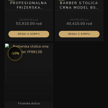
PROFESIONALNA
BARBER STOLICA
FRIZERSKA
CRNA MODEL BS-
STOLICA CRNA
2192
MODEL YP5629
59,900.00
rsd
44,900.00
rsd
53,910.00
rsd
40,410.00
rsd
DODAJ U KORPU
DODAJ U KORPU
Originalna
Trenutna
cena
cena
-10%
je
je:
bila:
71,910.00 rsd.
79,900.00 rsd.
Frizerske stolice