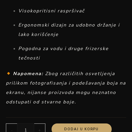
Visokopritisni raspršivač
Ergonomski dizajn za udobno držanje i
lako korišćenje
Pogodna za vodu i druge frizerske
tečnosti
Napomena:
Zbog različitih osvetljenja
prilikom fotografisanja i podešavanja boja na
ekranu, nijanse proizvoda mogu neznatno
odstupati od stvarne boje.
DODAJ U KORPU
-
+