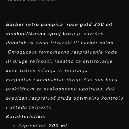
Barber retro pumpica rose gold 200 ml
visokoefikasna sprej boca
je savršen
dodatak za svaki frizerski ili barber salon.
Omogućava ravnomerno raspršivanje vode
ili druge tečnosti, idealno za stilizovanje
kose tokom šišanja ili feniranja.
Elegantan i kompaktan dizajn čini ovu bocu
praktičnom za svakodnevnu upotrebu, dok
precizan raspršivač pruža optimalnu kontrolu
i uštedu tečnosti.
Karakteristike:
Zapremina:
200 ml