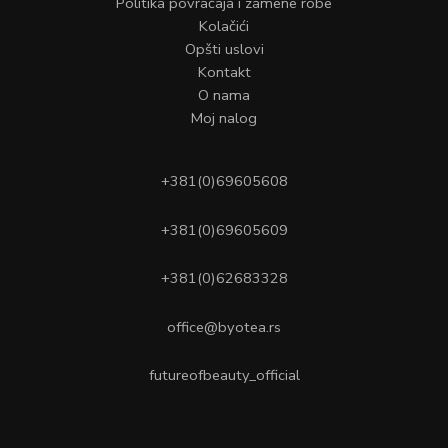
Politika povraćaja i zamene robe
Kolačići
Opšti uslovi
Kontakt
O nama
Moj nalog
+381(0)69605608
+381(0)69605609
+381(0)62683328
office@byotea.rs
futureofbeauty_official