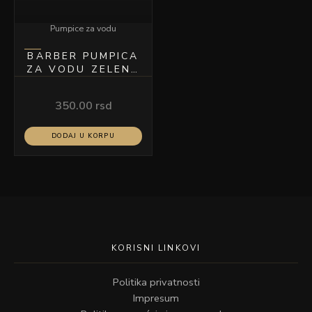
Pumpice za vodu
BARBER PUMPICA
ZA VODU ZELENA
300ML MODEL A-
22
350.00
rsd
DODAJ U KORPU
KORISNI LINKOVI
Politika privatnosti
Impresum