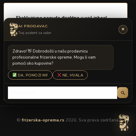
AI PRODAVAC
✕
Tvoj asistent za salon
Z
d
r
a
v
o
!

D
o
b
r
o
d
o
š
l
i
u
n
a
š
u
p
r
o
d
a
v
n
i
c
u
p
r
o
f
e
s
i
o
n
a
l
n
e
f
r
i
z
e
r
s
k
e
o
p
r
e
m
e
.
M
o
g
u
l
i
v
a
m
p
o
m
o
ć
i
o
k
o
k
u
p
o
v
i
n
e
?
DA, POMOZI MI!
NE, HVALA
©
frizerska-oprema.rs
2026. Sva prava zadržana.