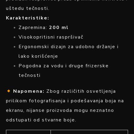
uštedu tečnosti.
Karakteristike:
Zapremina:
200 ml
Visokopritisni raspršivač
Ergonomski dizajn za udobno držanje i
lako korišćenje
Pogodna za vodu i druge frizerske
tečnosti
Napomena:
Zbog različitih osvetljenja
prilikom fotografisanja i podešavanja boja na
ekranu, nijanse proizvoda mogu neznatno
odstupati od stvarne boje.