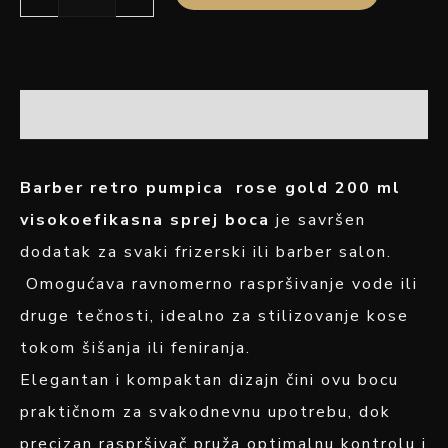
OPIS
Barber retro pumpica rose gold 200 ml
visokoefikasna sprej boca
je savršen
dodatak za svaki frizerski ili barber salon.
Omogućava ravnomerno raspršivanje vode ili
druge tečnosti, idealno za stilizovanje kose
tokom šišanja ili feniranja.
Elegantan i kompaktan dizajn čini ovu bocu
praktičnom za svakodnevnu upotrebu, dok
precizan raspršivač pruža optimalnu kontrolu i