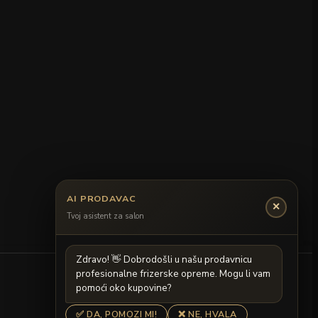
AI PRODAVAC
✕
Tvoj asistent za salon
Z
d
r
a
v
o
!

D
o
b
r
o
d
o
š
l
i
u
n
a
š
u
p
r
o
d
a
v
n
i
c
u
p
r
o
f
e
s
i
o
n
a
l
n
e
f
r
i
z
e
r
s
k
e
o
p
r
e
m
e
.
M
o
g
u
l
i
v
a
m
p
o
m
o
ć
i
o
k
o
k
u
p
o
v
i
n
e
?
✅ DA, POMOZI MI!
❌ NE, HVALA