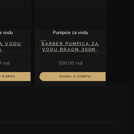
a vodu
Pumpice za vodu
ZA VODU
BARBER PUMPICA ZA
A
VODU BRAON 300ML
MODEL A-22
0
rsd
350.00
rsd
U KORPU
DODAJ U KORPU