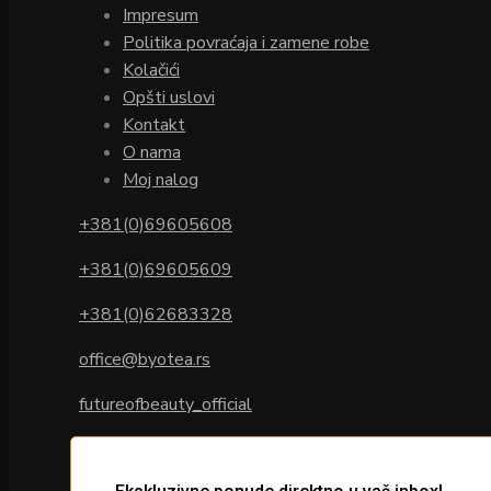
Impresum
Politika povraćaja i zamene robe
Kolačići
Opšti uslovi
Kontakt
O nama
Moj nalog
+381(0)69605608
+381(0)69605609
+381(0)62683328
office@byotea.rs
futureofbeauty_official