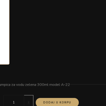
umpica za vodu zelena 300ml model A-22
+
DODAJ U KORPU