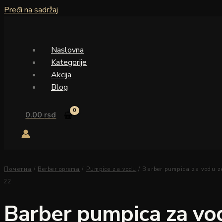
Pređi na sadržaj
Naslovna
Kategorije
Akcija
Blog
0.00
rsd
Почетна
/
Berber oprema
/
Pumpice za vodu
/ Barber pumpica za vodu z
22
Barber pumpica za vo