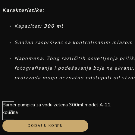
Karakteristike:
Kapacitet:
300 ml
Snažan raspršivač sa kontrolisanim mlazom
Napomena: Zbog različitih osvetljenja prili
fotografisanja i podešavanja boja na ekranu,
proizvoda mogu neznatno odstupati od stvar
Barber pumpica za vodu zelena 300ml model A-22
-
količina
DODAJ U KORPU