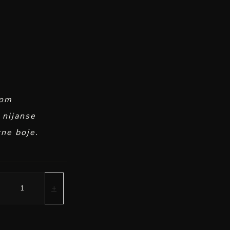
kom
 nijanse
ne boje.
+