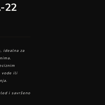
A-22
 idealna za
onima.
reciznim
vode ili
nja.
gled i savršeno