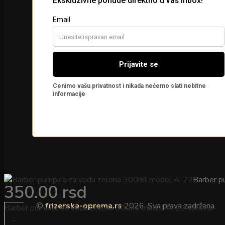
Barber p
350.00
rsd
©
frizerska-oprema.rs
2026. Sva prava zadržana.
Barber pumpica za vodu zelena 300ml model A-22 količina
-