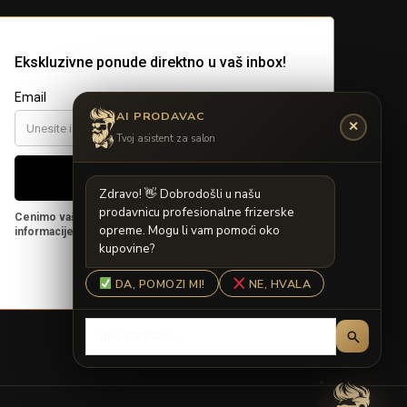
AI PRODAVAC
✕
Tvoj asistent za salon
Z
d
r
a
v
o
!

D
o
b
r
o
d
o
š
l
i
u
n
a
š
u
p
r
o
d
a
v
n
i
c
u
p
r
o
f
e
s
i
o
n
a
l
n
e
f
r
i
z
e
r
s
k
e
o
p
r
e
m
e
.
M
o
g
u
l
i
v
a
m
p
o
m
o
ć
i
o
k
o
k
u
p
o
v
i
n
e
?
DA, POMOZI MI!
NE, HVALA