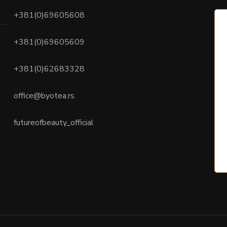
+381(0)69605608
+381(0)69605609
+381(0)62683328
office@byotea.rs
futureofbeauty_official