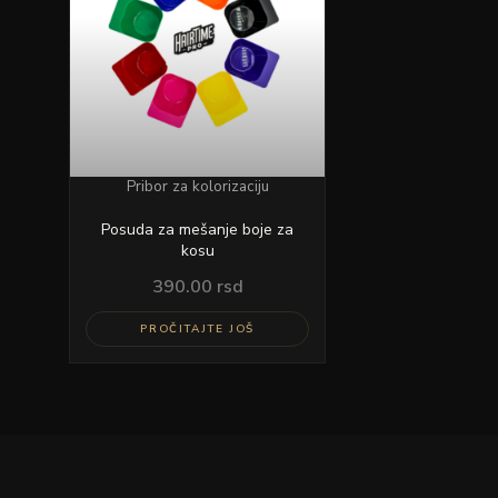
Pribor za kolorizaciju
Posuda za mešanje boje za
kosu
390.00
rsd
PROČITAJTE JOŠ