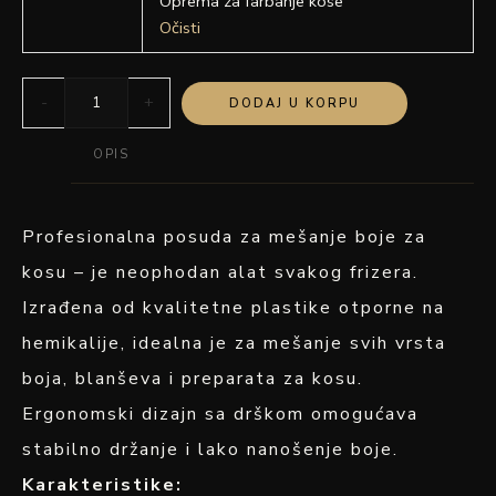
Oprema za farbanje kose
Očisti
-
+
DODAJ U KORPU
OPIS
Profesionalna posuda za mešanje boje za
kosu – je neophodan alat svakog frizera.
Izrađena od kvalitetne plastike otporne na
hemikalije, idealna je za mešanje svih vrsta
boja, blanševa i preparata za kosu.
Ergonomski dizajn sa drškom omogućava
stabilno držanje i lako nanošenje boje.
Karakteristike: