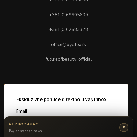
+381(0)69605609
+381(0)62683328
office@byotea.rs
futureofbeauty_official
AI PRODAVAC
✕
Tvoj asistent za salon