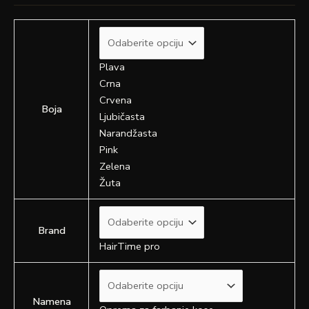
Plava
Crna
Crvena
Boja
Ljubičasta
Narandžasta
Pink
Zelena
Žuta
Brand
HairTime pro
Namena