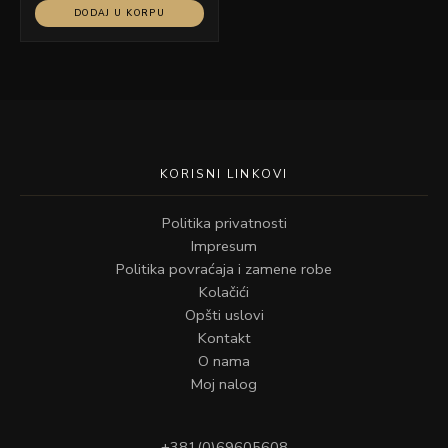
DODAJ U KORPU
KORISNI LINKOVI
Politika privatnosti
Impresum
Politika povraćaja i zamene robe
Kolačići
Opšti uslovi
Kontakt
O nama
Moj nalog
+381(0)69605608