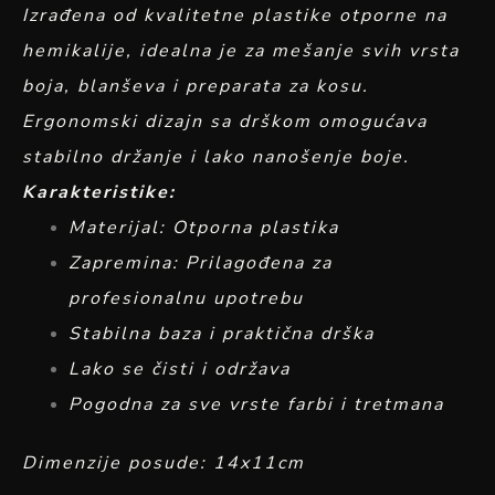
Izrađena od kvalitetne plastike otporne na
hemikalije, idealna je za mešanje svih vrsta
boja, blanševa i preparata za kosu.
Ergonomski dizajn sa drškom omogućava
stabilno držanje i lako nanošenje boje.
Karakteristike:
Materijal: Otporna plastika
Zapremina: Prilagođena za
profesionalnu upotrebu
Stabilna baza i praktična drška
Lako se čisti i održava
Pogodna za sve vrste farbi i tretmana
Dimenzije posude: 14x11cm