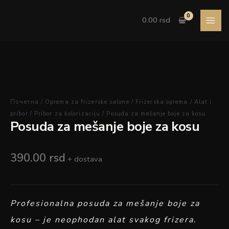
Pređi
Posuda
na
za
0.00
rsd
sadržaj
mešanje
boje
za
kosu
količina
Почетна
/
Oprema za frizerske salone
/
Frizerska oprema
/
Alat i
pribor
/
Pribor za kolorizaciju
/ Posuda za mešanje boje za kosu
Posuda za mešanje boje za kosu
390.00
rsd
+ dostava
Profesionalna posuda za mešanje boje za
kosu – je neophodan alat svakog frizera.