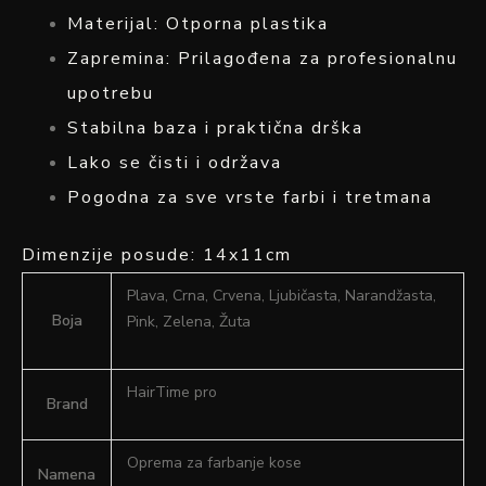
Materijal: Otporna plastika
Zapremina: Prilagođena za profesionalnu
upotrebu
Stabilna baza i praktična drška
Lako se čisti i održava
Pogodna za sve vrste farbi i tretmana
Dimenzije posude: 14x11cm
Plava, Crna, Crvena, Ljubičasta, Narandžasta,
Boja
Pink, Zelena, Žuta
HairTime pro
Brand
Oprema za farbanje kose
Namena