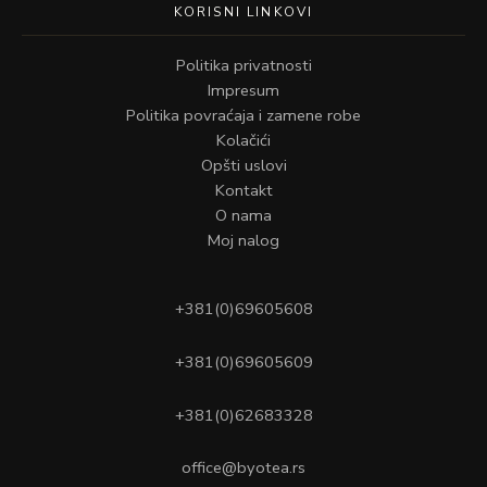
KORISNI LINKOVI
Politika privatnosti
Impresum
Politika povraćaja i zamene robe
Kolačići
Opšti uslovi
Kontakt
O nama
Moj nalog
+381(0)69605608
+381(0)69605609
+381(0)62683328
office@byotea.rs