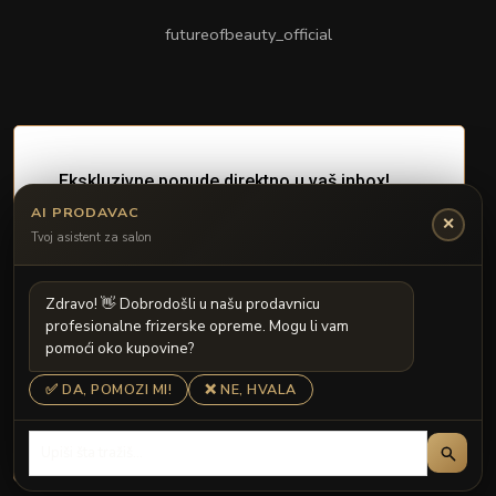
futureofbeauty_official
AI PRODAVAC
✕
Tvoj asistent za salon
Z
d
r
a
v
o
!

D
o
b
r
o
d
o
š
l
i
u
n
a
š
u
p
r
o
d
a
v
n
i
c
u
p
r
o
f
e
s
i
o
n
a
l
n
e
f
r
i
z
e
r
s
k
e
o
p
r
e
m
e
.
M
o
g
u
l
i
v
a
m
p
o
m
o
ć
i
o
k
o
k
u
p
o
v
i
n
e
?
✅ DA, POMOZI MI!
❌ NE, HVALA