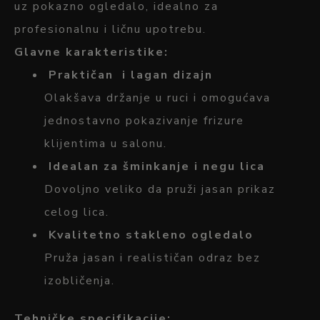
uz pokazno ogledalo
,
idealno
za
profesionalnu
i
ličnu
upotrebu.
Glavne
karakteristike:
Praktičan
i
lagan
dizajn
Olakšava
držanje
u
ruci
i
omogućava
jednostavno
pokazivanje
frizure
klijentima
u
salonu.
Idealan
za
šminkanje
i
negu
lica
Dovoljno
veliko
da
pruži
jasan
prikaz
celog
lica.
Kvalitetno
stakleno
ogledalo
Pruža
jasan
i
realističan
odraz
bez
izobličenja.
Tehničke
specifikacije: