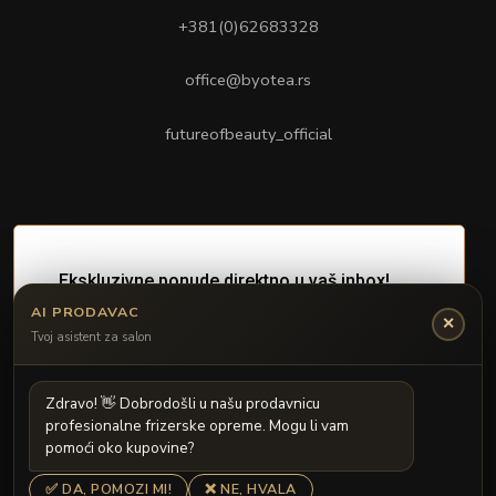
+381(0)62683328
office@byotea.rs
futureofbeauty_official
AI PRODAVAC
✕
Tvoj asistent za salon
Z
d
r
a
v
o
!

D
o
b
r
o
d
o
š
l
i
u
n
a
š
u
p
r
o
d
a
v
n
i
c
u
p
r
o
f
e
s
i
o
n
a
l
n
e
f
r
i
z
e
r
s
k
e
o
p
r
e
m
e
.
M
o
g
u
l
i
v
a
m
p
o
m
o
ć
i
o
k
o
k
u
p
o
v
i
n
e
?
✅ DA, POMOZI MI!
❌ NE, HVALA