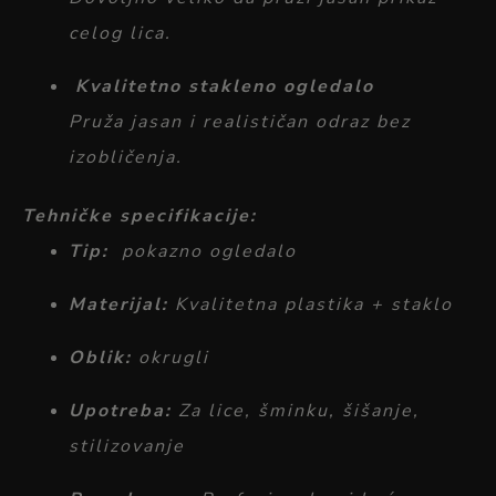
celog
lica.
Kvalitetno
stakleno
ogledalo
Pruža
jasan
i
realističan
odraz
bez
izobličenja.
Tehničke
specifikacije:
Tip:
pokazno
ogledalo
Materijal:
Kvalitetna
plastika +
staklo
Oblik:
okrugli
Upotreba:
Za
lice,
šminku,
šišanje,
stilizovanje