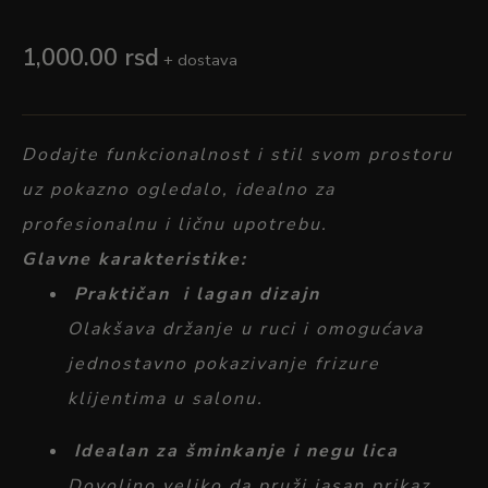
1,000.00
rsd
+ dostava
Dodajte
funkcionalnost
i
stil
svom
prostoru
uz pokazno ogledalo
,
idealno
za
profesionalnu
i
ličnu
upotrebu.
Glavne
karakteristike:
Praktičan
i
lagan
dizajn
Olakšava
držanje
u
ruci
i
omogućava
jednostavno
pokazivanje
frizure
klijentima
u
salonu.
Idealan
za
šminkanje
i
negu
lica
Dovoljno
veliko
da
pruži
jasan
prikaz