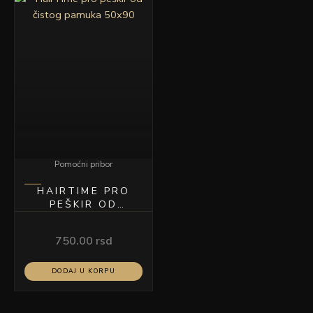
Pomoćni pribor
HAIRTIME PRO
PEŠKIR OD
ČISTOG PAMUKA
50×90
750.00
rsd
DODAJ U KORPU