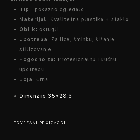
Tip:
pokazno
ogledalo
Materijal:
Kvalitetna
plastika +
staklo
Oblik:
okrugli
Upotreba:
Za
lice,
šminku,
šišanje,
stilizovanje
Pogodno
za:
Profesionalnu
i
kućnu
upotrebu
Boja:
Crna
Dimenzije 35×28,5
POVEZANI PROIZVODI