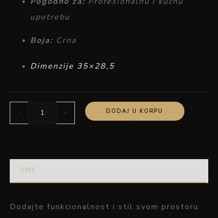
Pogodno
za:
Profesionalnu
i
kućnu
upotrebu
Boja:
Crna
Dimenzije 35×28,5
DODAJ U KORPU
-
+
OPIS
Dodajte
funkcionalnost
i
stil
svom
prostoru