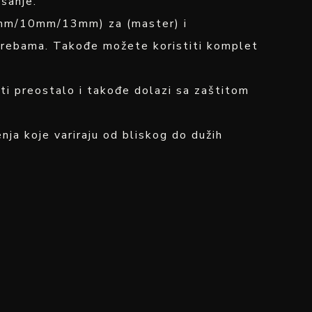
išanje.
/6mm/10mm/13mm) za (master) i
trebama. Takođe možete koristiti komplet
sti preostalo i takođe dolazi sa zaštitom
ja koje variraju od bliskog do dužih