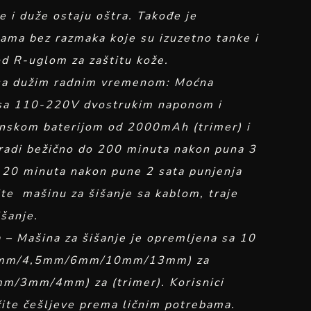
e i duže ostaju oštra. Takođe je
cama bez razmaka koje su izuzetno tanke i
od R-uglom za zaštitu kože.
sa dužim radnim vremenom: Moćna
 sa 110-220V dvostrukim naponom i
onskom baterijom od 2000mAh (trimer) i
radi bežično do 200 minuta nakon puna 3
 120 minuta nakon pune 2 sata punjenja
ite mašinu za šišanje sa kablom, traje
išanje.
 – Mašina za šišanje je opremljena sa 10
/3mm/4,5mm/6mm/10mm/13mm) za
mm/3mm/4mm) za (trimer). Korisnici
čite češljeve prema ličnim potrebama.