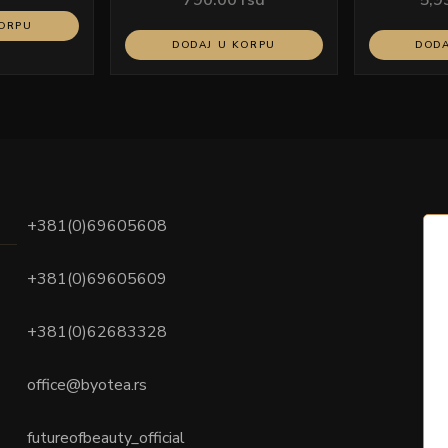
KORPU
DODAJ U KORPU
DODA
+381(0)69605608
+381(0)69605609
+381(0)62683328
office@byotea.rs
futureofbeauty_official