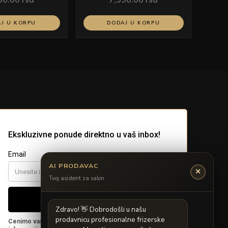
J U KORPU
DODAJ U KORPU
AI PRODAVAC
✕
Tvoj asistent za salon
Z
d
r
a
v
o
!

D
o
b
r
o
d
o
š
l
i
u
n
a
š
u
p
r
o
d
a
v
n
i
c
u
p
r
o
f
e
s
i
o
n
a
l
n
e
f
r
i
z
e
r
s
k
e