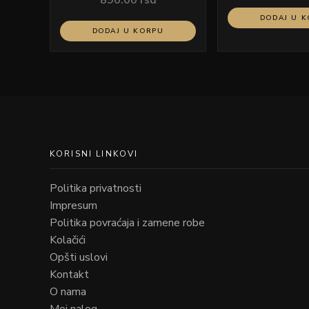
DODAJ U 
DODAJ U KORPU
KORISNI LINKOVI
Politika privatnosti
Impresum
Politika povraćaja i zamene robe
Kolačići
Opšti uslovi
Kontakt
O nama
Moj nalog