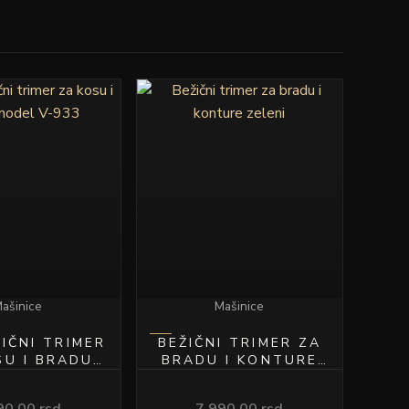
ašinice
Mašinice
IČNI TRIMER
BEŽIČNI TRIMER ZA
SU I BRADU
BRADU I KONTURE
EL V-933
ZELENI
90.00
rsd
7,990.00
rsd