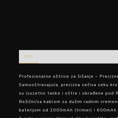
OPIS
Profesionalne oštrice za šišanje – Precizn
Samooštravajuća, precizna sečiva seku kr
su izuzetno tanke i oštre i obrađene pod 
Bežični/sa kablom sa dužim radnim vremen
baterijom od 2000mAh (trimer) i 600mAh (