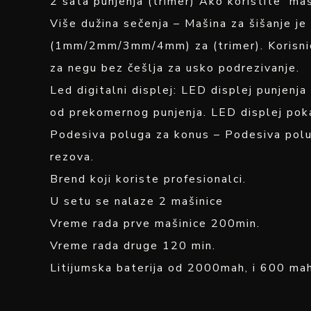
2 sata punjenja (trimer) Ako koristite maš
Više dužina sečenja – Mašina za šišanje
(1mm/2mm/3mm/4mm) za (trimer). Korisnici
za negu bez češlja za usko podrezivanje.
Led digitalni displej: LED displej punjenj
od prekomernog punjenja. LED displej pok
Podesiva poluga za konus – Podesiva polug
rezova.
Brend koji koriste profesionalci.
U setu se nalaze 2 mašinice
Vreme rada prve mašinice 200min.
Vreme rada druge 120 min.
Litijumska baterija od 2000mah, i 600 mah