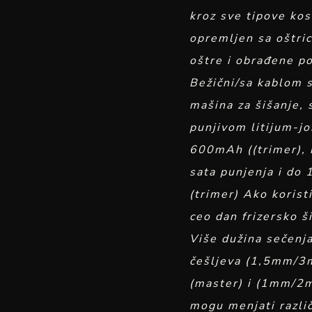
kroz sve tipove kos
opremljen sa oštri
oštre i obrađene p
Bežični/sa kablom 
mašina za šišanje,
punjivom litijum-j
600mAh ((trimer), 
sata punjenja i do
(trimer) Ako korist
ceo dan frizersko š
Više dužina sečenja
češljeva (1,5mm
(master) i (1mm/2
mogu menjati razli