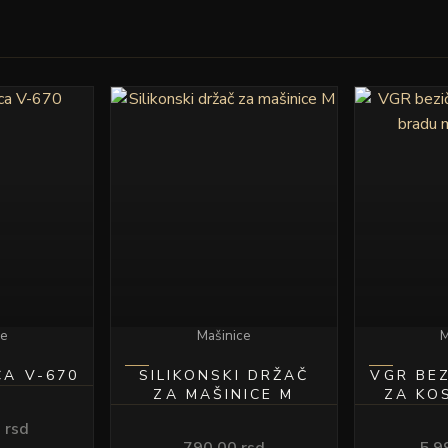
ce
Mašinice
M
CA V-670
SILIKONSKI DRŽAČ
VGR BEZ
ZA MAŠINICE M
ZA KO
MOD
0
rsd
790.00
rsd
5,9