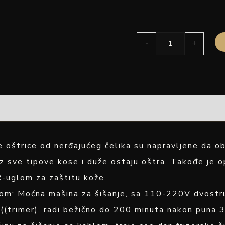
-
+
e oštrice od nerđajućeg čelika su napravljene da 
oz sve tipove kose i duže ostaju oštra. Takođe je 
R-uglom za zaštitu kože.
om: Moćna mašina za šišanje, sa 110-220V dvostr
(trimer), radi bežično do 200 minuta nakon puna 3