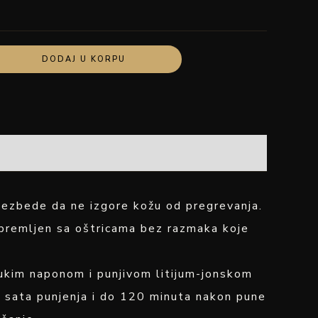
DODAJ U KORPU
obezbede da ne izgore kožu od pregrevanja.
opremljen sa oštricama bez razmaka koje
ukim naponom i punjivom litijum-jonskom
 sata punjenja i do 120 minuta nakon pune