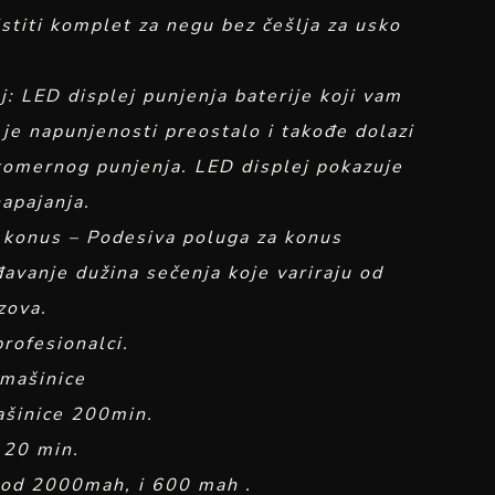
stiti komplet za negu bez češlja za usko
ej: LED displej punjenja baterije koji vam
 je napunjenosti preostalo i takođe dolazi
komernog punjenja. LED displej pokazuje
apajanja.
 konus – Podesiva poluga za konus
avanje dužina sečenja koje variraju od
zova.
profesionalci.
 mašinice
ašinice 200min.
120 min.
a od 2000mah, i 600 mah .