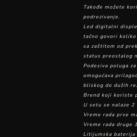
Takođe možete kori
podrezivanje.
Led digitalni displ
tačno govori koliko
sa zaštitom od pre
status preostalog n
Podesiva poluga za
omogućava prilagođ
bliskog do dužih re
Brend koji koriste 
U setu se nalaze 2
Vreme rada prve m
Vreme rada druge 
Litijumska baterij