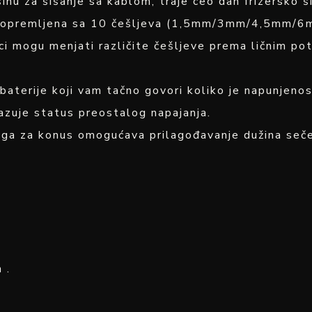
inu za šišanje sa kablom, traje ceo dan frizersko š
 je opremljena sa 10 češljeva (1,5mm/3mm/4,5mm
 mogu menjati različite češljeve prema ličnim po
a baterije koji vam tačno govori koliko je napunjeno
azuje status preostalog napajanja.
a za konus omogućava prilagođavanje dužina sečen
 .