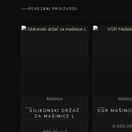
POVEZANI PROIZVODI
Mašinice
Mašini
SILIKONSKI DRŽAČ
VGR MAŠINI
ZA MAŠINICE L
8,990.0
890.00
rsd