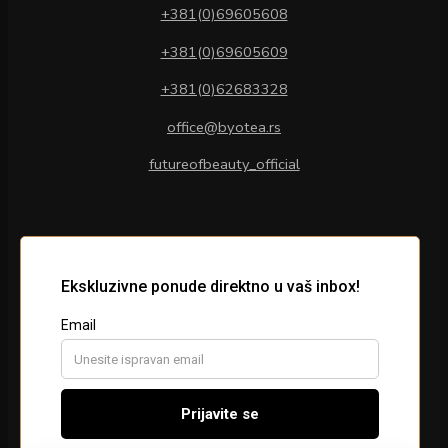
+381(0)69605608
+381(0)69605609
+381(0)62683328
office@byotea.rs
futureofbeauty_official