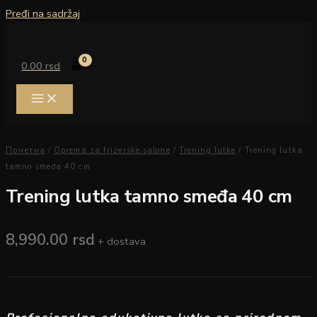
Pređi na sadržaj
0.00
rsd
Почетна
/
Oprema za frizerske salone
/
Trening lutke
/ Trening lutka
tamno smeđa 40 cm
Trening lutka tamno smeđa 40 cm
8,990.00
rsd
+ dostava