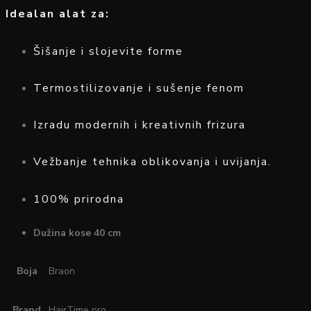
Idealan alat za:
Šišanje i slojevite forme
Termostilizovanje i sušenje fenom
Izradu modernih i kreativnih frizura
Vežbanje tehnika oblikovanja i uvijanja.
100% prirodna
Dužina kose 40 cm
Boja
Braon
Brand
HairTime pro