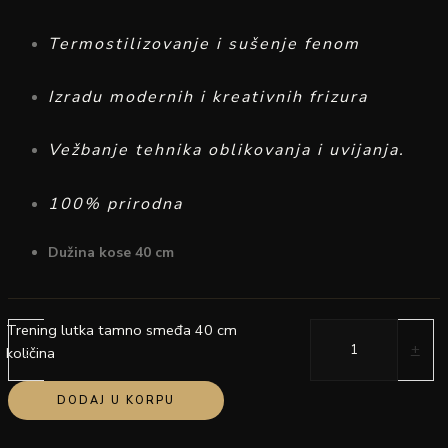
Termostilizovanje i sušenje fenom
Izradu modernih i kreativnih frizura
Vežbanje tehnika oblikovanja i uvijanja.
100% prirodna
Dužina kose 40 cm
Trening lutka tamno smeđa 40 cm
-
+
količina
DODAJ U KORPU