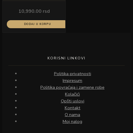
10,990.00
rsd
DODAJ U KORPU
KORISNI LINKOVI
Politika privatnosti
Impresum
Politika povraćaja i zamene robe
Kolačići
Opšti uslovi
Kontakt
O nama
Moj nalog