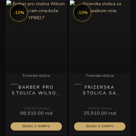
Originalna
Trenutna
Originalna
Trenutn
cena
cena
cena
cena
-10%
-10%
je
je:
je
je:
bila:
98,910.00 rsd.
bila:
35,910.0
109,900.00 rsd.
39,900.00 rsd.
Frizerske stolice
Frizerske stolice
BARBER PRO
FRIZERSKA
STOLICA WILSON
STOLICA SA
SREBRNI RAM
HIDRAULIKOM
CRNA KOŽA
CRNA
109,900.00
rsd
39,900.00
rsd
YP8827
98,910.00
rsd
35,910.00
rsd
DODAJ U KORPU
DODAJ U KORPU