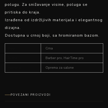
polugu. Za snižavanje visine, poluga se
pritiska do kraja.
Izrađena od izdržljivih materijala i elegantnog
dizajna.
Dostupna u crnoj boji, sa hromiranom bazom.
Boja
Crna
Brand
Barber pro, HairTime pro
Namena
Oprema za salone
POVEZANI PROIZVODI