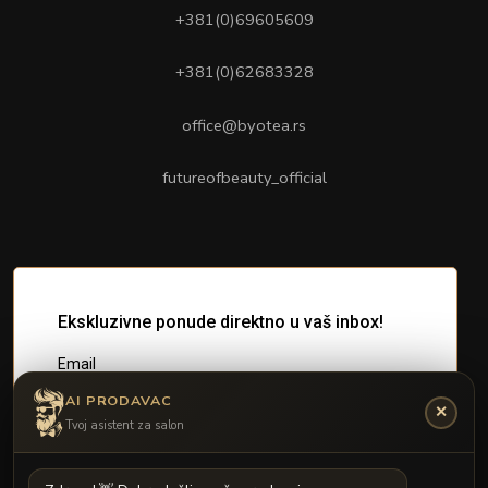
+381(0)69605609
+381(0)62683328
office@byotea.rs
futureofbeauty_official
AI PRODAVAC
✕
Tvoj asistent za salon