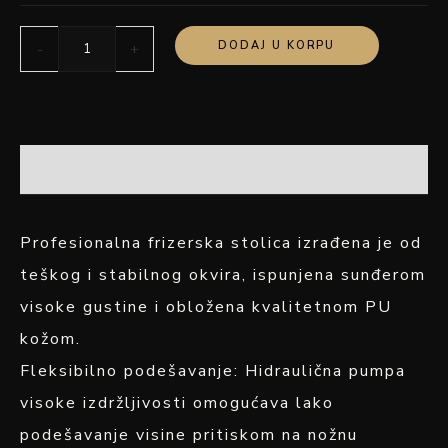
DODAJ U KORPU
-
+
OPIS
Profesionalna frizerska stolica izrađena je od
teškog i stabilnog okvira, ispunjena sunđerom
visoke gustine i obložena kvalitetnom PU
kožom.
Fleksibilno podešavanje: Hidraulična pumpa
visoke izdržljivosti omogućava lako
podešavanje visine pritiskom na nožnu