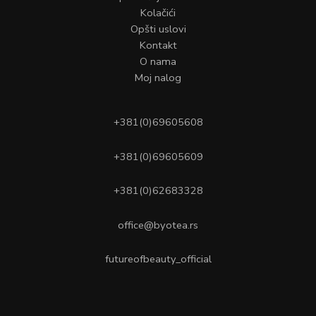
Kolačići
Opšti uslovi
Kontakt
O nama
Moj nalog
+381(0)69605608
+381(0)69605609
+381(0)62683328
office@byotea.rs
futureofbeauty_official