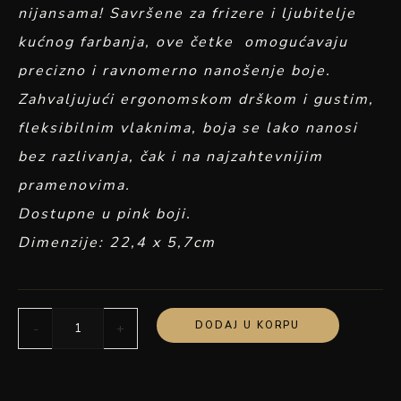
nijansama! Savršene za frizere i ljubitelje
kućnog farbanja, ove četke omogućavaju
precizno i ravnomerno nanošenje boje.
Zahvaljujući ergonomskom drškom i gustim,
fleksibilnim vlaknima, boja se lako nanosi
bez razlivanja, čak i na najzahtevnijim
pramenovima.
Dostupne u pink boji.
Dimenzije: 22,4 x 5,7cm
DODAJ U KORPU
-
+