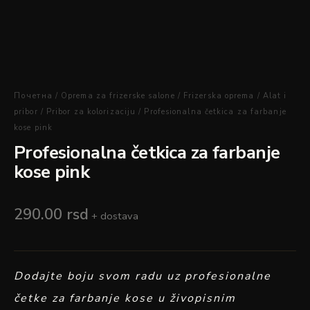
Почетна
/
Oprema za frizerske salone
/
Frizerska oprema
/
Alat i
pribor
/
Pribor za kolorizaciju
/ Profesionalna četkica za farbanje
kose pink
Profesionalna četkica za farbanje
kose pink
290.00
rsd
+ dostava
Dodajte boju svom radu uz profesionalne
četke za farbanje kose u živopisnim