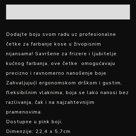
OPIS
Dodajte boju svom radu uz profesionalne
četke za farbanje kose u živopisnim
nijansama! Savršene za frizere i ljubitelje
kućnog farbanja, ove četke omogućavaju
precizno i ravnomerno nanošenje boje.
Zahvaljujući ergonomskom drškom i gustim,
fleksibilnim vlaknima, boja se lako nanosi bez
razlivanja, čak i na najzahtevnijim
pramenovima.
Dostupne u pink boji.
Dimenzije: 22,4 x 5,7cm