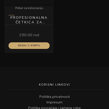
Pribor za kolorizaciju
PROFESIONALNA
ČETKICA ZA
FARBANJE KOSE
SIVA
290.00
rsd
DODAJ U KORPU
KORISNI LINKOVI
Politika privatnosti
Impresum
Politika povraćaja i zamene robe