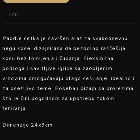
OPIS
Paddle četka je savršen alat za svakodnevnu
negu kose, dizajnirana da bezbolno raščešlja
kosu bez lomljenja i čupanja. Fleksibilna
podloga i savitljive iglice sa zaobljenim
vrhovima omogućavaju blago češljanje, idealno i
za osetljivo teme. Poseban dizajn sa prorezima,
što je čini pogodnom za upotrebu tokom
feniranja.
Dimenzije:24x9cm