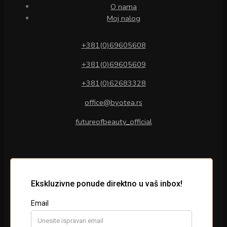
O nama
Moj nalog
+381(0)69605608
+381(0)69605609
+381(0)62683328
office@byotea.rs
futureofbeauty_official