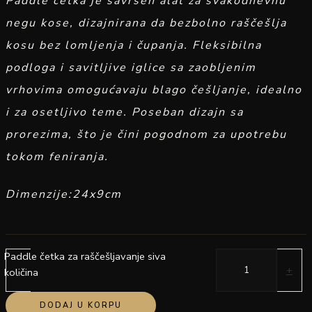
Paddle četka je savršen alat za svakodnevnu
negu kose, dizajnirana da bezbolno raščešlja
kosu bez lomljenja i čupanja. Fleksibilna
podloga i savitljive iglice sa zaobljenim
vrhovima omogućavaju blago češljanje, idealno
i za osetljivo teme. Poseban dizajn sa
prorezima, što je čini pogodnom za upotrebu
tokom feniranja.
Dimenzije:24x9cm
Paddle četka za raščešljavanje siva
-
+
količina
DODAJ U KORPU