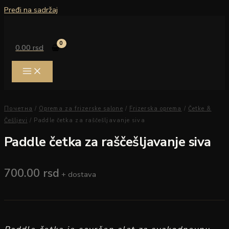
Pređi na sadržaj
0.00
rsd
Почетна
/
Oprema za frizerske salone
/
Frizerska oprema
/
Četke &
Češljevi
/ Paddle četka za raščešljavanje siva
Paddle četka za raščešljavanje siva
700.00
rsd
+ dostava