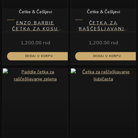
Četke & Češljevi
Četke & Češljevi
ENZO BARBIE
ČETKA ZA
ČETKA ZA KOSU
RAŠČEŠLJAVANJE
PLAVA MODEL EN-
CRNA
9034
1,200.00
rsd
1,200.00
rsd
DODAJ U KORPU
DODAJ U KORPU