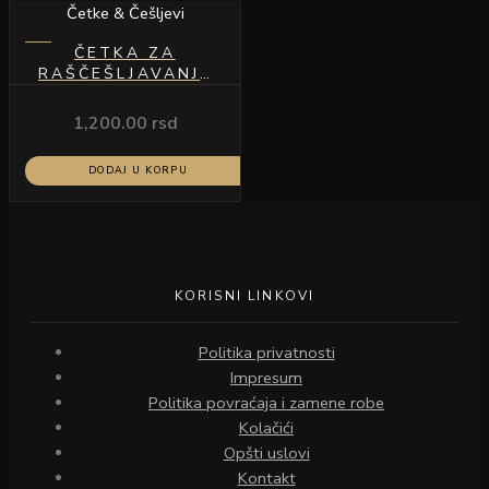
Četke & Češljevi
ČETKA ZA
RAŠČEŠLJAVANJE
PLAVA
1,200.00
rsd
DODAJ U KORPU
KORISNI LINKOVI
Politika privatnosti
Impresum
Politika povraćaja i zamene robe
Kolačići
Opšti uslovi
Kontakt