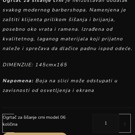
Ogrtač za šišanje crni
je neizostavan dodatak
svakog modernog barbershopa. Namenjena je
zaštiti klijenta prilikom šišanja i brijanja,
posebno oko vrata i ramena. Izrađena od
kvalitetnog, laganog materijala koji prijatno
naleže i sprečava da dlačice padnu ispod odeće.
DIMENZIJE: 145cmx165
Napomena:
Boja na slici može odstupati u
zavisnosti od osvetljenja i ekrana
Ogrtač za šišanje crni model 06
-
+
količina