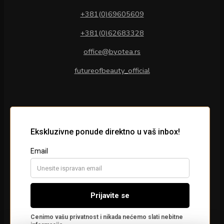
+381(0)69605609
+381(0)62683328
office@byotea.rs
futureofbeauty_official