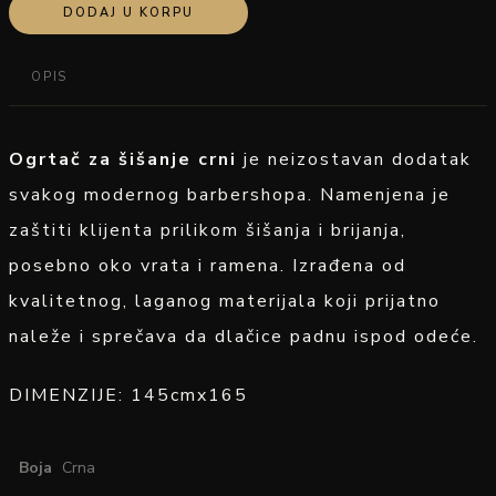
DODAJ U KORPU
OPIS
Ogrtač za šišanje crni
je neizostavan dodatak
svakog modernog barbershopa. Namenjena je
zaštiti klijenta prilikom šišanja i brijanja,
posebno oko vrata i ramena. Izrađena od
kvalitetnog, laganog materijala koji prijatno
naleže i sprečava da dlačice padnu ispod odeće.
DIMENZIJE: 145cmx165
Boja
Crna