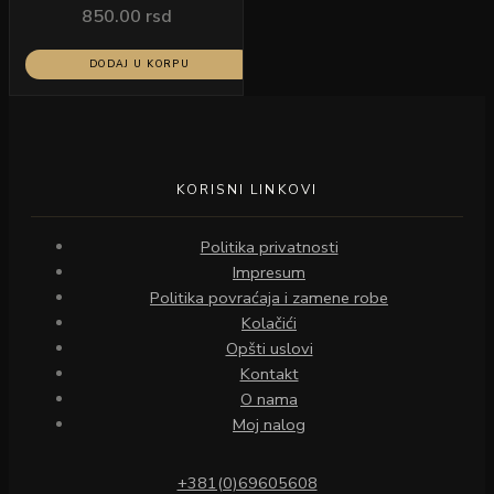
850.00
rsd
DODAJ U KORPU
KORISNI LINKOVI
Politika privatnosti
Impresum
Politika povraćaja i zamene robe
Kolačići
Opšti uslovi
Kontakt
O nama
Moj nalog
+381(0)69605608