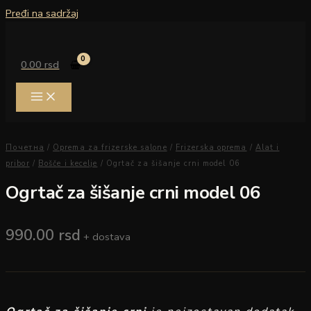
Pređi na sadržaj
0.00
rsd
Почетна
/
Oprema za frizerske salone
/
Frizerska oprema
/
Alat i
pribor
/
Bošče i kecelje
/ Ogrtač za šišanje crni model 06
Ogrtač za šišanje crni model 06
990.00
rsd
+ dostava