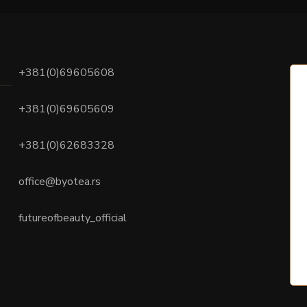
+381(0)69605608
+381(0)69605609
+381(0)62683328
office@byotea.rs
futureofbeauty_official