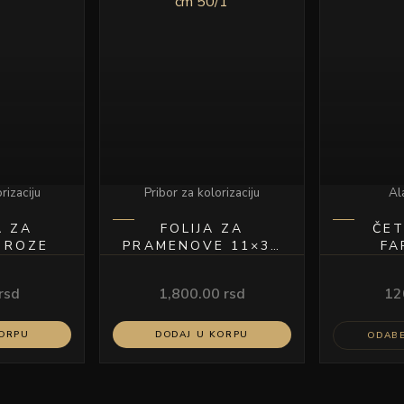
rizaciju
Pribor za kolorizaciju
Ala
A ZA
FOLIJA ZA
ČET
 ROZE
PRAMENOVE 11×30
FA
CM 50/1
rsd
1,800.00
rsd
12
KORPU
DODAJ U KORPU
ODABE