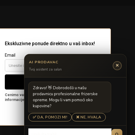
AI PRODAVAC
✕
Tvoj asistent za salon
Z
d
r
a
v
o
!

D
o
b
r
o
d
o
š
l
i
u
n
a
š
u
p
r
o
d
a
v
n
i
c
u
p
r
o
f
e
s
i
o
n
a
l
n
e
f
r
i
z
e
r
s
k
e
o
p
r
e
m
e
.
M
o
g
u
l
i
v
a
m
p
o
m
o
ć
i
o
k
o
k
u
p
o
v
i
n
e
?
✅ DA, POMOZI MI!
❌ NE, HVALA