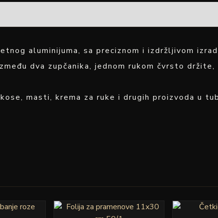
etnog aluminijuma, sa preciznom i izdržljivom izra
zmeđu dva zupčanika, jednom rukom čvrsto držite, 
kose, masti, krema za ruke i drugih proizvoda u tu