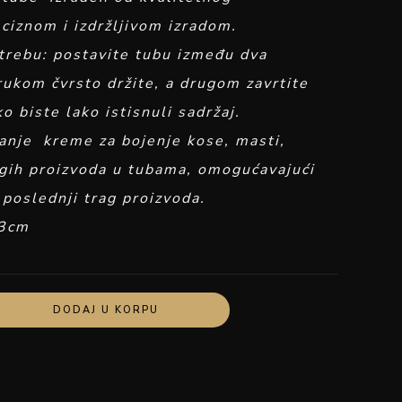
ciznom i izdržljivom izradom.
trebu: postavite tubu između dva
rukom čvrsto držite, a drugom zavrtite
o biste lako istisnuli sadržaj.
vanje kreme za bojenje kose, masti,
ugih proizvoda u tubama, omogućavajući
i poslednji trag proizvoda.
x3cm
DODAJ U KORPU