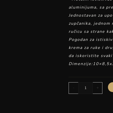
aluminijuma, sa pre
Jednostavan za upo
zupčanika, jednom 
ručicu sa strane kak
Pogodan za istiski
krema za ruke i dr
da iskoristite svak
Dimenzije:10×8,5
-
+