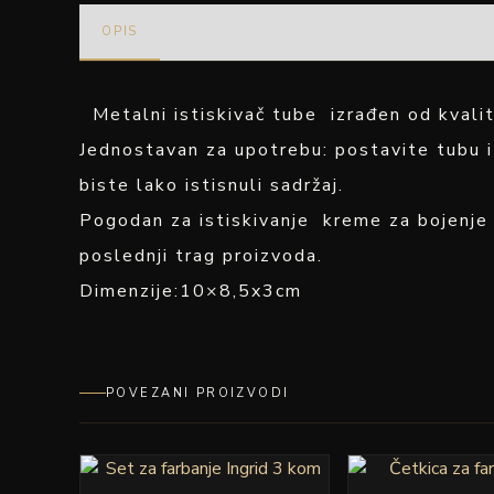
OPIS
Metalni istiskivač tube izrađen od kvalit
Jednostavan za upotrebu: postavite tubu i
biste lako istisnuli sadržaj.
Pogodan za istiskivanje kreme za bojenje 
poslednji trag proizvoda.
Dimenzije:10×8,5x3cm
POVEZANI PROIZVODI