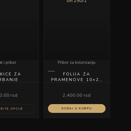
proizvod
ima
više
varijanti.
Opcije
mogu
biti
izabrane
na
t i pribor
Pribor za kolorizaciju
stranici
proizvoda.
KICE ZA
FOLIJA ZA
RBANJE
PRAMENOVE 10×25
CM 250/1
0.00
rsd
2,400.00
rsd
DODAJ U KORPU
RITE OPCIJE