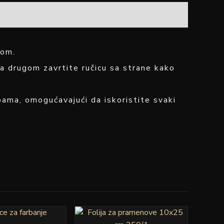
dom.
a drugom zavrtite ručicu sa strane kako
bama, omogućavajući da iskoristite svaki
Ovaj