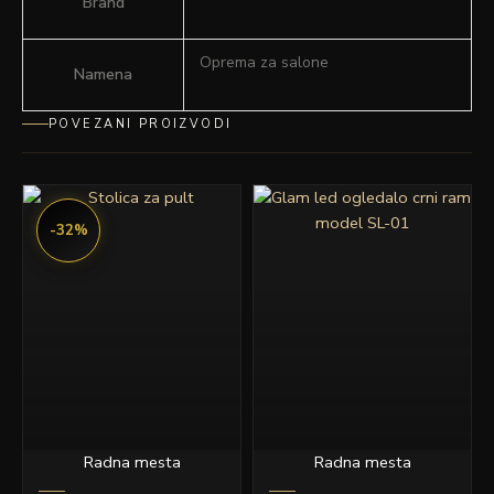
Brand
Oprema za salone
Namena
POVEZANI PROIZVODI
Originalna
Trenutna
cena
cena
-32%
je
je:
bila:
14,990.00 rsd.
21,990.00 rsd.
Radna mesta
Radna mesta