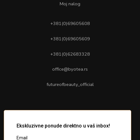
Moj nalog
+381(0)69605608
+381(0)69605609
+381(0)62683328
office@byotea.rs
futureofbeauty_official