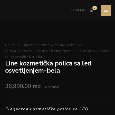
Pređi
Line
na
kozmetička
0.00
rsd
sadržaj
polica
sa
led
osvetljenjem-
bela
količina
Почетна
/
Oprema za frizerske salone
/
Frizerska
oprema
/
Nameštaj i oprema
/
Radna mesta
/ Line kozmetička polica
sa led osvetljenjem-bela
Line kozmetička polica sa led
osvetljenjem-bela
36,990.00
rsd
+ dostava
Elegantna kozmetička polica sa LED