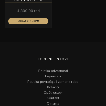
ZA GLAVU ZA
MAKEUP STOLICU
CRNI MODEL-MY2
4,800.00
rsd
DODAJ U KORPU
KORISNI LINKOVI
Politika privatnosti
Impresum
Politika povraćaja i zamene robe
Kolačići
Opšti uslovi
Kontakt
O nama