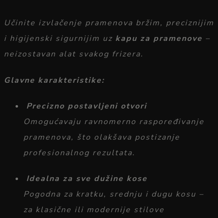
Učinite
izvlačenje
pramenova
bržim,
preciznijim
i
higijenski
sigurnijim
uz
kapu
za
pramenove
–
neizostavan
alat
svakog
frizera.
Glavne
karakteristike:
Precizno
postavljeni
otvori
Omogućavaju
ravnomerno
raspoređivanje
pramenova,
što
olakšava
postizanje
profesionalnog
rezultata.
Idealna
za
sve
dužine
kose
Pogodna
za
kratku,
srednju
i
dugu
kosu –
za
klasične
ili
modernije
stilove