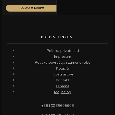
DODAJ U KORPU
KORISNI LINKOVI
Politika privatnosti
Impresum
Politika povraćaja i zamene robe
Kolačići
Opšti uslovi
Kontakt
O nama
Moj nalog
+381(0)69605608