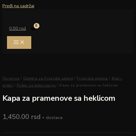
Pređi na sadržaj
0.00
rsd
Почетна
/
Oprema za frizerske salone
/
Frizerska oprema
/
Alat i
pribor
/
Pribor za kolorizaciju
/ Kapa za pramenove sa heklicom
Kapa za pramenove sa heklicom
1,450.00
rsd
+ dostava