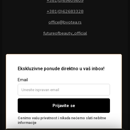
+381(0)69605609
+381(0)62683328
office@byotea.rs
futureofbeauty_official