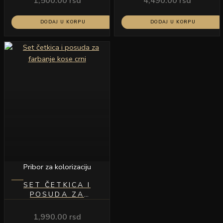
1,500.00
rsd
4,490.00
rsd
DODAJ U KORPU
DODAJ U KORPU
Pribor za kolorizaciju
SET ČETKICA I
POSUDA ZA
FARBANJE KOSE
CRNI
1,990.00
rsd