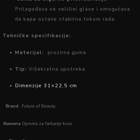
Prilagođava
se
veličini
glave
i
omogućava
da
kapa
ostane
stabilna
tokom
rada.
Tehničke
specifikacije:
Materijal:
prozirna guma
Tip:
Višekratna upotreba
Dimenzije 31×22,5 cm
Brand
Future of Beauty
Namena
Oprema za farbanje kose