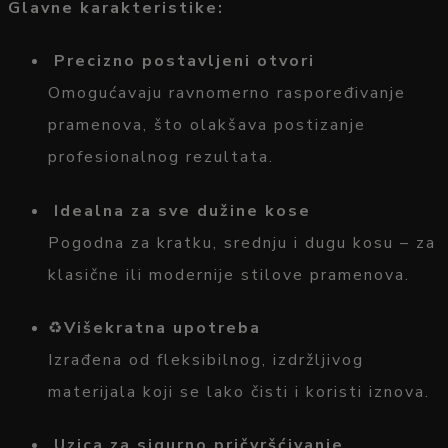
Glavne
karakteristike:
Precizno
postavljeni
otvori
Omogućavaju
ravnomerno
raspoređivanje
pramenova,
što
olakšava
postizanje
profesionalnog
rezultata.
Idealna
za
sve
dužine
kose
Pogodna
za
kratku,
srednju
i
dugu
kosu –
za
klasične
ili
modernije
stilove
pramenova.
♻️
Višekratna
upotreba
Izrađena
od
fleksibilnog,
izdržljivog
materijala
koji
se
lako
čisti
i
koristi
iznova.
Uzica
za
sigurno
pričvršćivanje