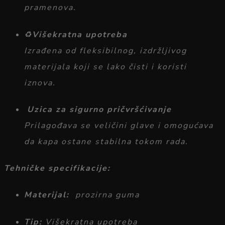
pramenova.
♻️
Višekratna
upotreba
Izrađena
od
fleksibilnog,
izdržljivog
materijala
koji
se
lako
čisti
i
koristi
iznova.
Uzica
za
sigurno
pričvršćivanje
Prilagođava
se
veličini
glave
i
omogućava
da
kapa
ostane
stabilna
tokom
rada.
Tehničke
specifikacije:
Materijal:
prozirna guma
Tip:
Višekratna upotreba