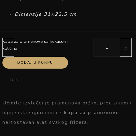
Dimenzije 31×22,5 cm
Kapa za pramenove sa heklicom
-
+
količina
DODAJ U KORPU
OPIS
Učinite
izvlačenje
pramenova
bržim,
preciznijim
i
higijenski
sigurnijim
uz
kapu
za
pramenove
–
neizostavan
alat
svakog
frizera.