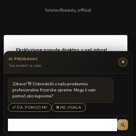
futureofbeauty_official
AI PRODAVAC
✕
Tvoj asistent za salon
Z
d
r
a
v
o
!

D
o
b
r
o
d
o
š
l
i
u
n
a
š
u
p
r
o
d
a
v
n
i
c
u
p
r
o
f
e
s
i
o
n
a
l
n
e
f
r
i
z
e
r
s
k
e
o
p
r
e
m
e
.
M
o
g
u
l
i
v
a
m
p
o
m
o
ć
i
o
k
o
k
u
p
o
v
i
n
e
?
✅ DA, POMOZI MI!
❌ NE, HVALA