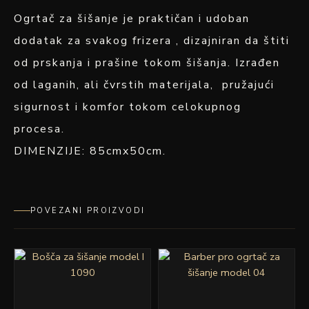
Ogrtač za šišanje je praktičan i udoban
dodatak za svakog frizera , dizajniran da štiti
od prskanja i prašine tokom šišanja. Izrađen
od laganih, ali čvrstih materijala, pružajući
sigurnost i komfor tokom celokupnog
procesa.
DIMENZIJE: 85cmx50cm.
POVEZANI PROIZVODI