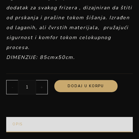
dodatak za svakog frizera , dizajniran da štiti
od prskanja i prašine tokom šišanja. Izrađen
od laganih, ali čvrstih materijala, pružajući
sigurnost i komfor tokom celokupnog
procesa.
DIMENZIJE: 85cmx50cm.
DODAJ U KORPU
-
+
OPIS