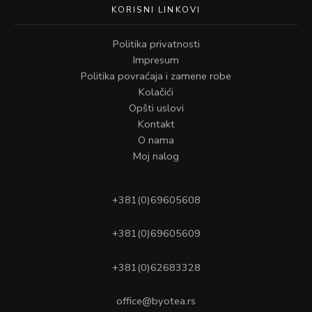
KORISNI LINKOVI
Politika privatnosti
Impresum
Politika povraćaja i zamene robe
Kolačići
Opšti uslovi
Kontakt
O nama
Moj nalog
+381(0)69605608
+381(0)69605609
+381(0)62683328
office@byotea.rs