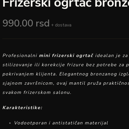
Frizerski ogrtač bronz
990.00
rsd
+ dostava
Profesionalni
mini frizerski ogrtač
idealan je za
stilizovanje ili korekcije frizure bez potrebe za
pokrivanjem klijenta. Elegantnog bronzanog izgl
sjajnom završnicom, ovaj mantil pruža praktičnost
svakom frizerskom salonu.
Karakteristike:
Vodootporan i antistatičan materijal