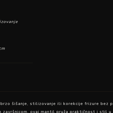
lizovanje
 cm
 brzo šišanje, stilizovanje ili korekcije frizure be
 završnicom, ovaj mantil pruža praktičnost i stil 