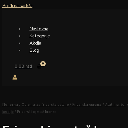
Pređi na sadržaj
Naslovna
Kategorije
Akcija
Blog
0.00
rsd
Почетна
/
Oprema za frizerske salone
/
Frizerska oprema
/
Alat i pribor
kecelje
/ Frizerski ogrtač bronze