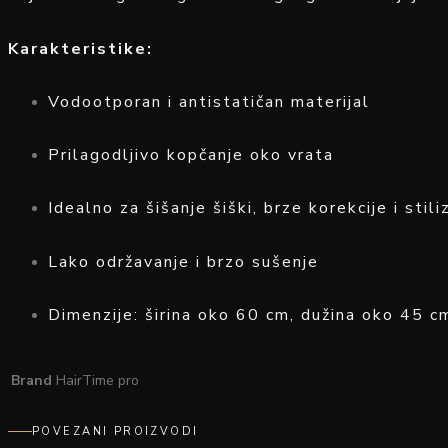
Karakteristike:
Vodootporan i antistatičan materijal
Prilagodljivo kopčanje oko vrata
Idealno za šišanje šiški, brze korekcije i stil
Lako održavanje i brzo sušenje
Dimenzije: širina oko 60 cm, dužina oko 45 c
Brand
HairTime pro
POVEZANI PROIZVODI