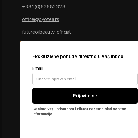
+381(0)62683328
office@byotea.rs
futureofbeauty_official