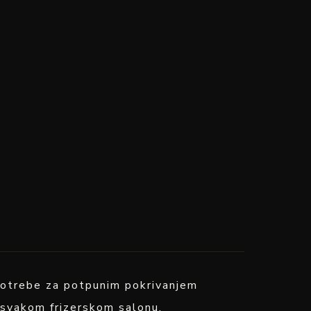
z potrebe za potpunim pokrivanjem
u svakom frizerskom salonu.