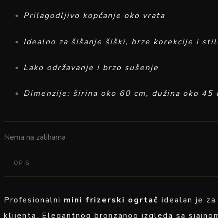
Prilagodljivo kopčanje oko vrata
Idealno za šišanje šiški, brze korekcije i sti
Lako održavanje i brzo sušenje
Dimenzije: širina oko 60 cm, dužina oko 45
Nema na zalihama
OPIS
Profesionalni
mini frizerski ogrtač
idealan je za
klijenta. Elegantnog bronzanog izgleda sa sjajnom