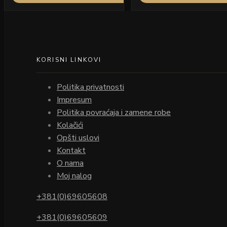
KORISNI LINKOVI
Politika privatnosti
Impresum
Politika povraćaja i zamene robe
Kolačići
Opšti uslovi
Kontakt
O nama
Moj nalog
+381(0)69605608
+381(0)69605609