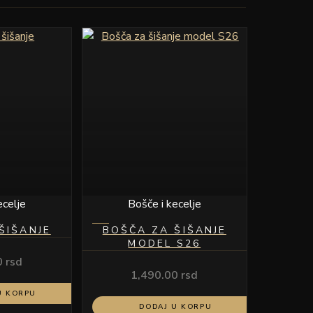
ecelje
Bošče i kecelje
ŠIŠANJE
BOŠČA ZA ŠIŠANJE
MODEL S26
0
rsd
1,490.00
rsd
U KORPU
DODAJ U KORPU