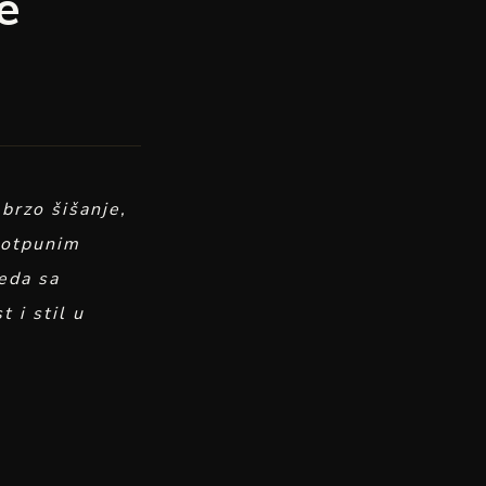
e
 brzo šišanje,
 potpunim
eda sa
 i stil u