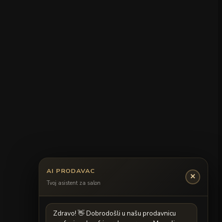
AI PRODAVAC
✕
Tvoj asistent za salon
Z
d
r
a
v
o
!

D
o
b
r
o
d
o
š
l
i
u
n
a
š
u
p
r
o
d
a
v
n
i
c
u