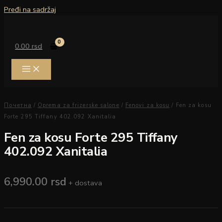
Pređi na sadržaj
0.00
rsd
Почетна
/
Oprema za frizerske salone
/
Fenovi za kosu
/ Fen za kosu
Forte 295 Tiffany 402.092 Xanitalia
Fen za kosu Forte 295 Tiffany
402.092 Xanitalia
6,990.00
rsd
+ dostava