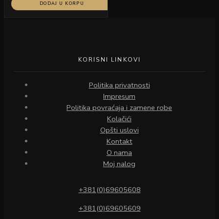
DODAJ U KORPU
KORISNI LINKOVI
Politika privatnosti
Impresum
Politika povraćaja i zamene robe
Kolačići
Opšti uslovi
Kontakt
O nama
Moj nalog
+381(0)69605608
+381(0)69605609