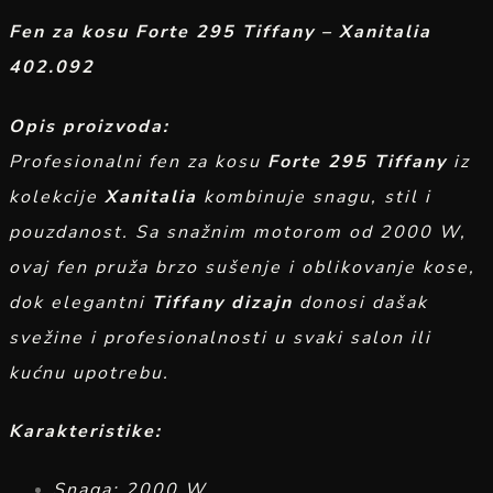
Fen za kosu Forte 295 Tiffany – Xanitalia
402.092
Opis proizvoda:
Profesionalni fen za kosu
Forte 295 Tiffany
iz
kolekcije
Xanitalia
kombinuje snagu, stil i
pouzdanost. Sa snažnim motorom od 2000 W,
ovaj fen pruža brzo sušenje i oblikovanje kose,
dok elegantni
Tiffany dizajn
donosi dašak
svežine i profesionalnosti u svaki salon ili
kućnu upotrebu.
Karakteristike:
Snaga: 2000 W