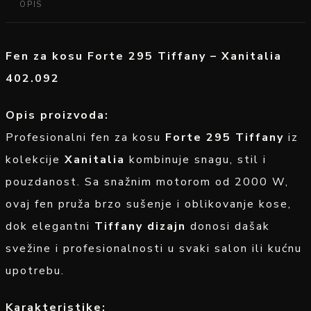
OPIS
Fen za kosu Forte 295 Tiffany – Xanitalia
402.092
Opis proizvoda:
Profesionalni fen za kosu
Forte 295 Tiffany
iz
kolekcije
Xanitalia
kombinuje snagu, stil i
pouzdanost. Sa snažnim motorom od 2000 W,
ovaj fen pruža brzo sušenje i oblikovanje kose,
dok elegantni
Tiffany dizajn
donosi dašak
svežine i profesionalnosti u svaki salon ili kućnu
upotrebu.
Karakteristike: