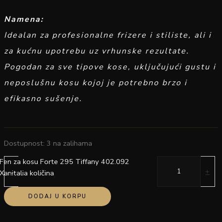
Namena:
Idealan za profesionalne frizere i stiliste, ali i
za kućnu upotrebu uz vrhunske rezultate.
Pogodan za sve tipove kose, uključujući gustu i
neposlušnu kosu kojoj je potrebno brzo i
efikasno sušenje.
Dostupnost:
3 na zalihama
Fen za kosu Forte 295 Tiffany 402.092
-
+
Xanitalia količina
DODAJ U KORPU