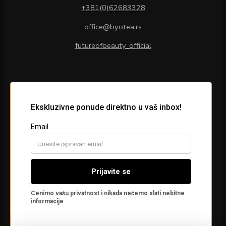
+381(0)62683328
office@byotea.rs
futureofbeauty_official