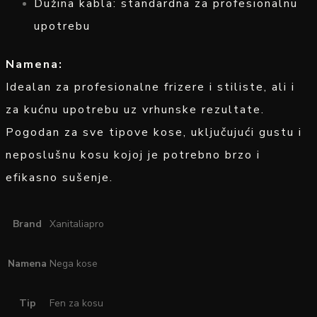
Dužina kabla: standardna za profesionalnu
upotrebu
Namena:
Idealan za profesionalne frizere i stiliste, ali i
za kućnu upotrebu uz vrhunske rezultate.
Pogodan za sve tipove kose, uključujući gustu i
neposlušnu kosu kojoj je potrebno brzo i
efikasno sušenje.
Brand
Xanitaliapro
Namena
Nega kose
Tip
Fen za kosu