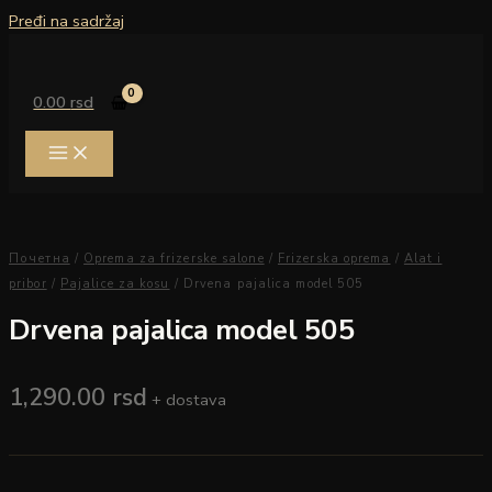
Pređi na sadržaj
0.00
rsd
Почетна
/
Oprema za frizerske salone
/
Frizerska oprema
/
Alat i
pribor
/
Pajalice za kosu
/ Drvena pajalica model 505
Drvena pajalica model 505
1,290.00
rsd
+ dostava