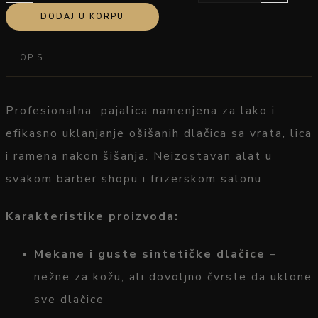
DODAJ U KORPU
OPIS
Profesionalna
pajalica
namenjena
za
lako
i
efikasno
uklanjanje
ošišanih
dlačica
sa
vrata,
lica
i
ramena
nakon
šišanja.
Neizostavan
alat
u
svakom
barber
shopu
i
frizerskom
salonu.
Karakteristike
proizvoda:
Mekane
i
guste
sintetičke
dlačice
–
nežne
za
kožu,
ali
dovoljno
čvrste
da
uklone
sve
dlačice