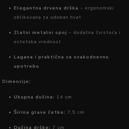
Elegantna
drvena
drška
–
ergonomski
oblikovana
za
udoban
hvat
Zlatni
metalni
spoj
–
dodatna
čvrstoća
i
estetska
vrednost
Lagana
i
praktična
za
svakodnevnu
upotrebu
Dimenzije:
Ukupna
dužina:
14
cm
Širina
glave
četke:
7,5
cm
Dužina
drške:
7
cm