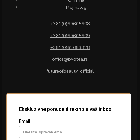
O nama
Moj nalog
+381(0)69605608
+381(0)69605609
+381(0)62683328
office@byotea.rs
futureofbeauty_official