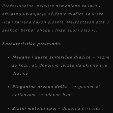
Profesionalna
pajalica
namenjena
za
lako
i
efikasno
uklanjanje
ošišanih
dlačica
sa
vrata,
lica
i
ramena
nakon
šišanja.
Neizostavan
alat
u
svakom
barber
shopu
i
frizerskom
salonu.
Karakteristike
proizvoda:
Mekane
i
guste
sintetičke
dlačice
–
nežne
za
kožu,
ali
dovoljno
čvrste
da
uklone
sve
dlačice
Elegantna
drvena
drška
–
ergonomski
oblikovana
za
udoban
hvat
Zlatni
metalni
spoj
–
dodatna
čvrstoća
i