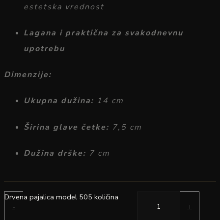
estetska
vrednost
Lagana
i
praktična
za
svakodnevnu
upotrebu
Dimenzije:
Ukupna
dužina:
14
cm
Širina
glave
četke:
7,5
cm
Dužina
drške:
7
cm
Drvena pajalica model 505 količina
-
+